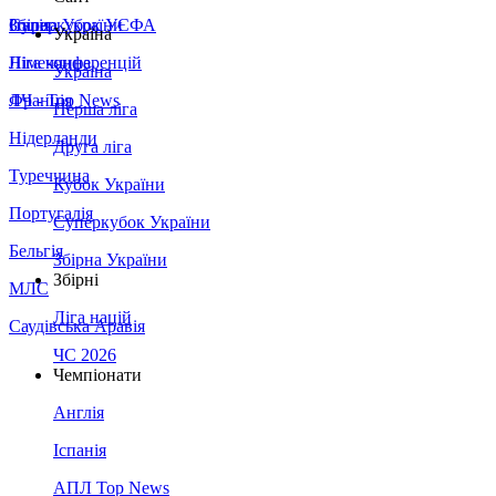
Збірна України
Італія
Суперкубок УЄФА
Україна
Німеччина
Ліга конференцій
Україна
Франція
ЛЧ - Top News
Перша ліга
Нідерланди
Друга ліга
Туреччина
Кубок України
Португалія
Суперкубок України
Бельгія
Збірна України
Збірні
МЛС
Ліга націй
Саудівська Аравія
ЧС 2026
Чемпіонати
Англія
Іспанія
АПЛ Top News