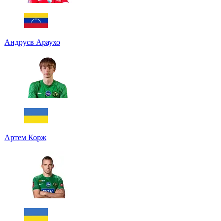
Андрусв Араухо
Артем Корж