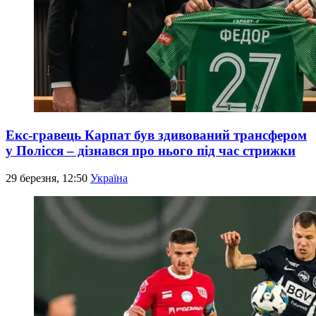
Екс-гравець Карпат був здивований трансфером
у Полісся – дізнався про нього під час стрижки
29 березня, 12:50
Україна