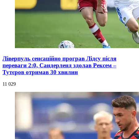
Ліверпуль сенсаційно програв Лідсу після
переваги 2:0, Сандерленд здолав Рексем –
Тутєров отримав 30 хвилин
11 029