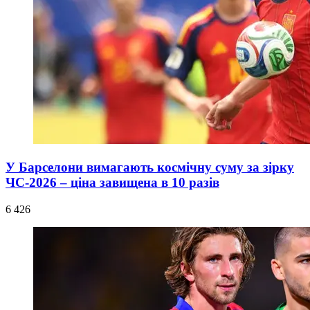
У Барселони вимагають космічну суму за зірку
ЧС-2026 – ціна завищена в 10 разів
6 426