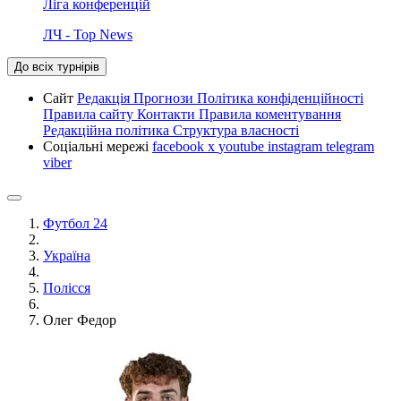
Ліга конференцій
ЛЧ - Top News
До всіх турнірів
Сайт
Редакція
Прогнози
Політика конфіденційності
Правила сайту
Контакти
Правила коментування
Редакційна політика
Структура власності
Соціальні мережі
facebook
x
youtube
instagram
telegram
viber
Футбол 24
Україна
Полісся
Олег Федор