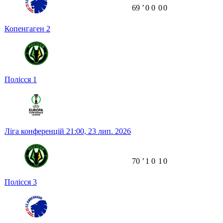
69
ʼ
0
0
0
0
Копенгаген
2
Полісся
1
Ліга конференцій
21:00,
23 лип. 2026
70
ʼ
1
0
1
0
Полісся
3