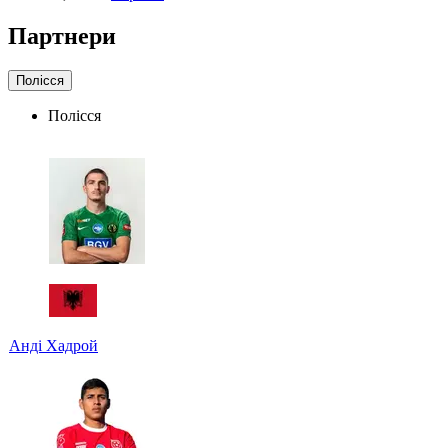
Партнери
Полісся
Полісся
Анді Хадрой