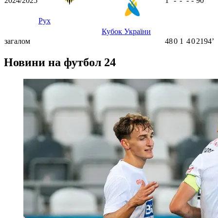
2024/2025
1
-
-
-
-
90
ʼ
Рух
Кубок України
загалом
48
0
1
4
0
2194ʼ
Новини на футбол 24