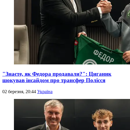
"Знаєте, як Федора продавали?": Циганик
шокував інсайдом про трансфер Полісся
02 березня, 20:44
Україна