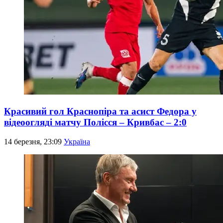
Красивий гол Краснопіра та асист Федора у
відеоогляді матчу Полісся – Кривбас – 2:0
14 березня, 23:09
Україна