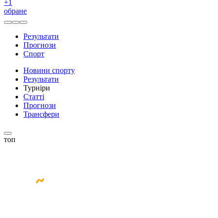
+
1
обране
Результати
Прогнози
Спорт
Новини спорту
Результати
Турніри
Статті
Прогнози
Трансфери
топ