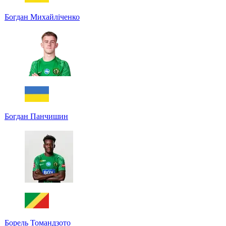
Богдан Михайліченко
Богдан Панчишин
Борель Томандзото