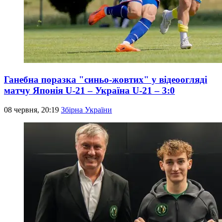
Ганебна поразка "синьо-жовтих" у відеоогляді
матчу Японія U-21 – Україна U-21 – 3:0
08 червня, 20:19
Збірна України