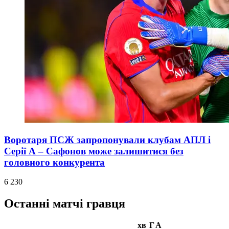
Воротаря ПСЖ запропонували клубам АПЛ і
Серії А – Сафонов може залишитися без
головного конкурента
6 230
Останні матчі гравця
хв
Г
А