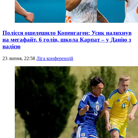
Полісся ошелешило Копенгаген: Усик надихнув
на мегафайт, 6 голів, школа Карпат – у Данію з
надією
23 липня, 22:58
Ліга конференцій