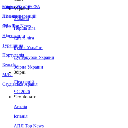
Збірна України
Італія
Суперкубок УЄФА
Україна
Німеччина
Ліга конференцій
Україна
Франція
ЛЧ - Top News
Перша ліга
Нідерланди
Друга ліга
Туреччина
Кубок України
Португалія
Суперкубок України
Бельгія
Збірна України
Збірні
МЛС
Ліга націй
Саудівська Аравія
ЧС 2026
Чемпіонати
Англія
Іспанія
АПЛ Top News