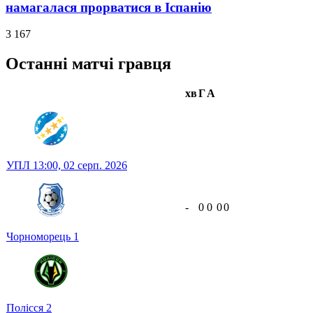
намагалася прорватися в Іспанію
3 167
Останні матчі гравця
хв
Г
А
УПЛ
13:00,
02 серп. 2026
-
0
0
0
0
Чорноморець
1
Полісся
2