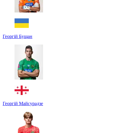
Георгій Бущан
Георгій Майсурадзе