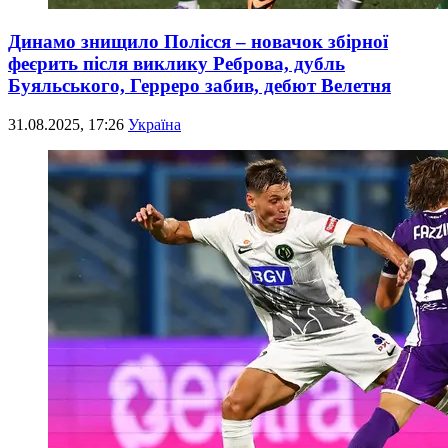
Динамо знищило Полісся – новачок збірної
феєрить після виклику Реброва, дубль
Буяльського, Герреро забив, дебют Велетня
31.08.2025, 17:26
Україна