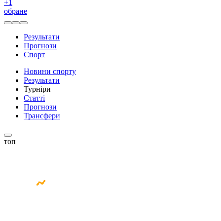
+
1
обране
Результати
Прогнози
Спорт
Новини спорту
Результати
Турніри
Статті
Прогнози
Трансфери
топ