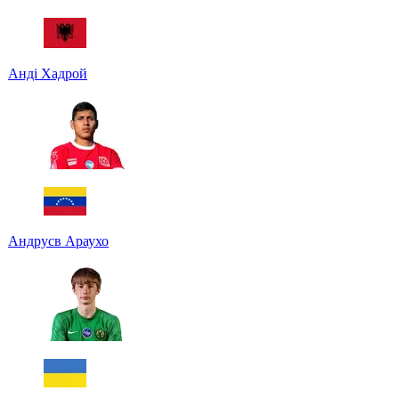
Анді Хадрой
Андрусв Араухо