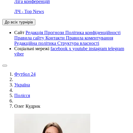
Ліга конференцій
ЛЧ - Top News
До всіх турнірів
Сайт
Редакція
Прогнози
Політика конфіденційності
Правила сайту
Контакти
Правила коментування
Редакційна політика
Структура власності
Соціальні мережі
facebook
x
youtube
instagram
telegram
viber
Футбол 24
Україна
Полісся
Олег Кудрик