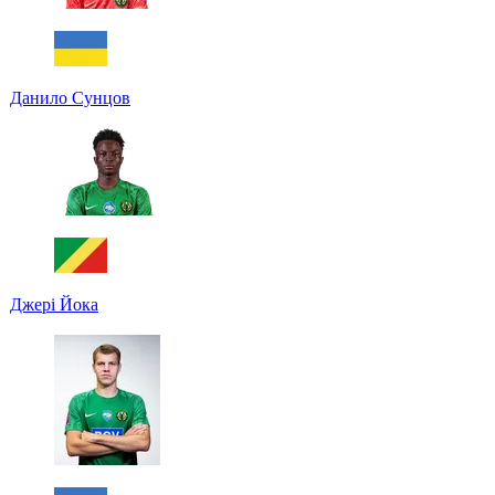
Данило Сунцов
Джері Йока