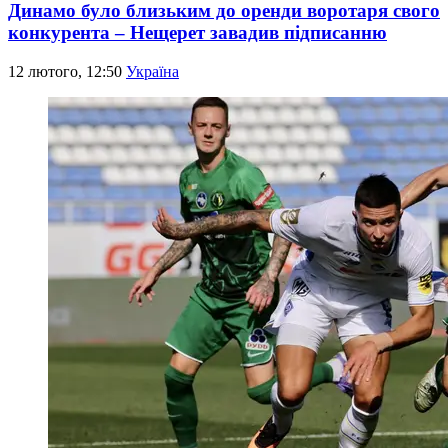
Динамо було близьким до оренди воротаря свого
конкурента – Нещерет завадив підписанню
12 лютого, 12:50
Україна