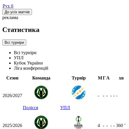
Рух
0
До усіх матчів
реклама
Статистика
Всі турніри
Всі турніри
УПЛ
Кубок України
Ліга конференцій
Сезон
Команда
Турнір
М
Г
А
хв
2026/2027
-
-
-
-
-
-
Полісся
УПЛ
2025/2026
4
-
-
-
-
360
ʼ