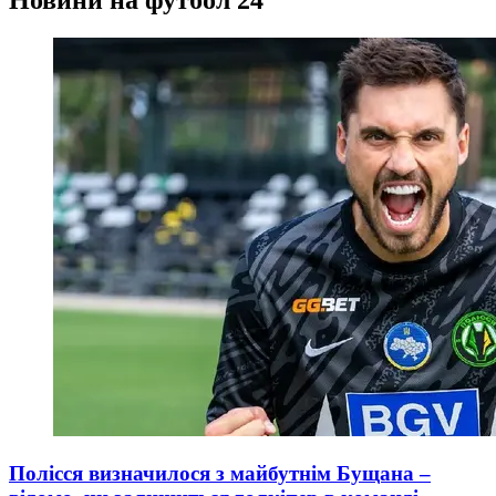
Полісся визначилося з майбутнім Бущана –