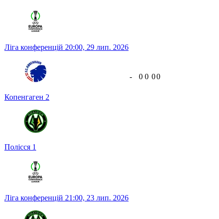
Ліга конференцій
20:00,
29 лип. 2026
-
0
0
0
0
Копенгаген
2
Полісся
1
Ліга конференцій
21:00,
23 лип. 2026