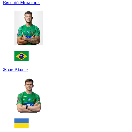
Євгеній Микитюк
Жоао Віалле