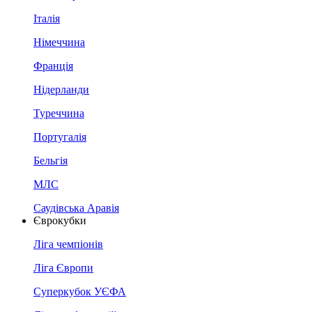
Італія
Німеччина
Франція
Нідерланди
Туреччина
Португалія
Бельгія
МЛС
Саудівська Аравія
Єврокубки
Ліга чемпіонів
Ліга Європи
Суперкубок УЄФА