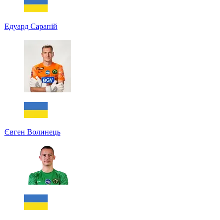
Едуард Сарапій
Євген Волинець