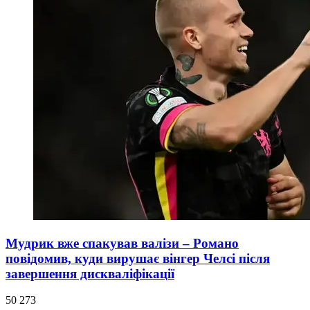
Мудрик вже спакував валізи – Романо
повідомив, куди вирушає вінгер Челсі після
завершення дискваліфікації
50 273