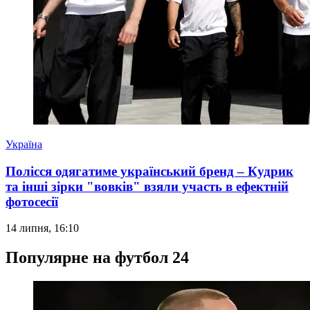
Україна
Полісся одягатиме український бренд – Кудрик
та інші зірки "вовків" взяли участь в ефектній
фотосесії
14 липня, 16:10
Популярне на футбол 24