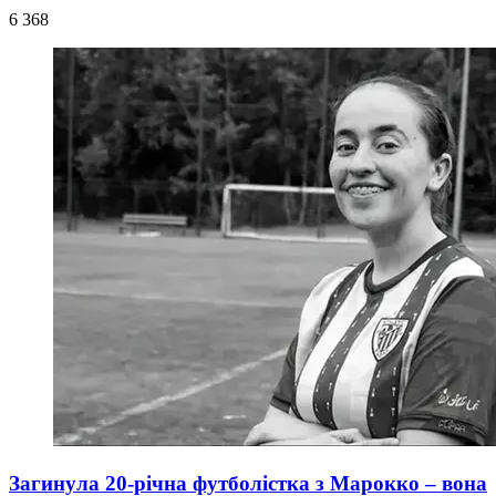
6 368
Загинула 20-річна футболістка з Марокко – вона