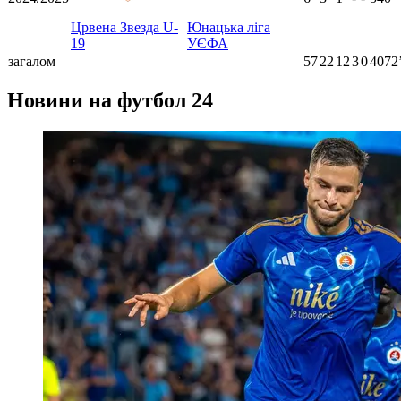
Црвена Звезда U-
Юнацька ліга
19
УЄФА
загалом
57
22
12
3
0
4072
Новини на футбол 24