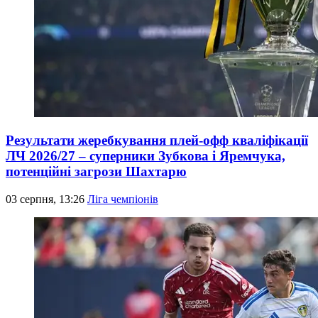
Результати жеребкування плей-офф кваліфікації
ЛЧ 2026/27 – суперники Зубкова і Яремчука,
потенційні загрози Шахтарю
03 серпня, 13:26
Ліга чемпіонів