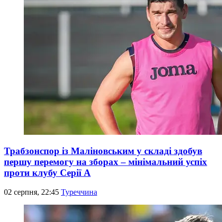
Трабзонспор із Маліновським у складі здобув
першу перемогу на зборах – мінімальний успіх
проти клубу Серії А
02 серпня, 22:45
Туреччина