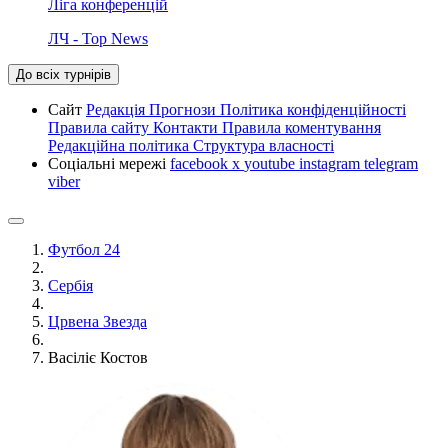
Ліга конференцій
ЛЧ - Top News
До всіх турнірів
Сайт
Редакція
Прогнози
Політика конфіденційності
Правила сайту
Контакти
Правила коментування
Редакційна політика
Структура власності
Соціальні мережі
facebook
x
youtube
instagram
telegram
viber
Футбол 24
Сербія
Црвена Звезда
Васіліє Костов