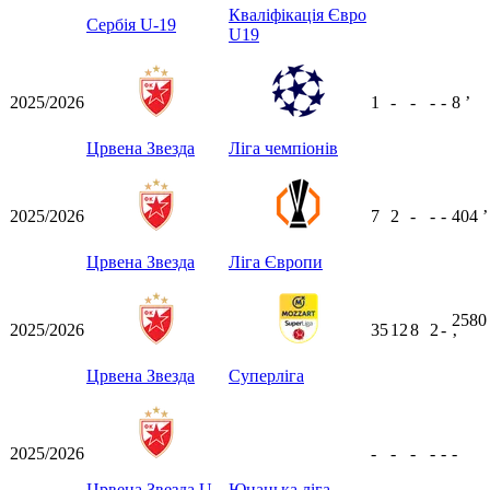
Кваліфікація Євро
Сербія U-19
U19
2025/2026
1
-
-
-
-
8
ʼ
Црвена Звезда
Ліга чемпіонів
2025/2026
7
2
-
-
-
404
ʼ
Црвена Звезда
Ліга Європи
2580
2025/2026
35
12
8
2
-
ʼ
Црвена Звезда
Суперліга
2025/2026
-
-
-
-
-
-
Црвена Звезда U-
Юнацька ліга