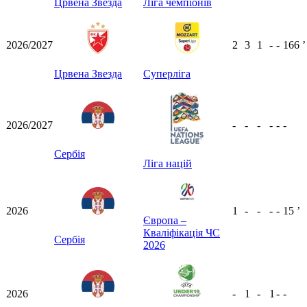
Црвена Звезда
Ліга чемпіонів
2026/2027
2
3
1
-
-
166
ʼ
Црвена Звезда
Суперліга
2026/2027
-
-
-
-
-
-
Сербія
Ліга націй
2026
1
-
-
-
-
15
ʼ
Європа –
Кваліфікація ЧС
Сербія
2026
2026
-
1
-
1
-
-