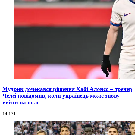
Мудрик дочекався рішення Хабі Алонсо – тренер
Челсі повідомив, коли українець може знову
вийти на поле
14 171