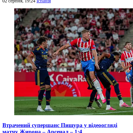
02 серпня, 19:24
Іспанія
Втрачений супершанс Пищура у відеоогляді
матчу Жирона – Арсенал – 1:4