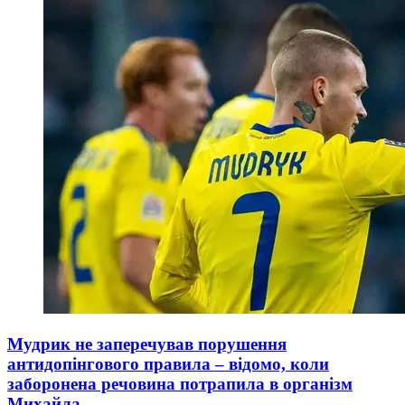
Мудрик не заперечував порушення
антидопінгового правила – відомо, коли
заборонена речовина потрапила в організм
Михайла