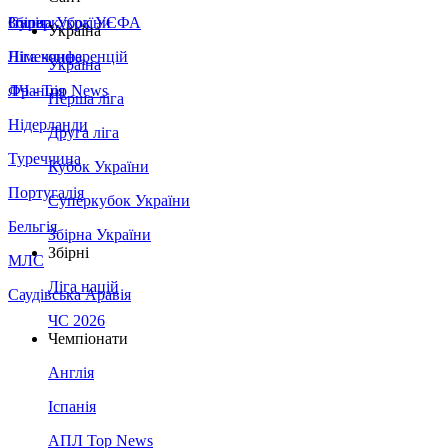
Збірна України
Італія
Суперкубок УЄФА
Україна
Німеччина
Ліга конференцій
Україна
Франція
ЛЧ - Top News
Перша ліга
Нідерланди
Друга ліга
Туреччина
Кубок України
Португалія
Суперкубок України
Бельгія
Збірна України
Збірні
МЛС
Ліга націй
Саудівська Аравія
ЧС 2026
Чемпіонати
Англія
Іспанія
АПЛ Top News