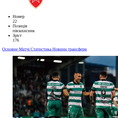
Номер
22
Позиція
півзахисник
Зріст
176
Основне
Матчі
Статистика
Новини
трансфери