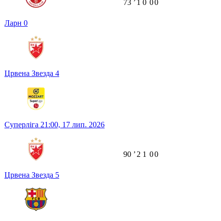
73
ʼ
1
0
0
0
Ларн
0
Црвена Звезда
4
Суперліга
21:00,
17 лип. 2026
90
ʼ
2
1
0
0
Црвена Звезда
5