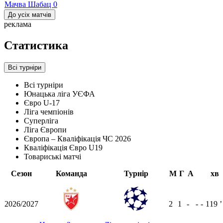
Мачва Шабац
0
До усіх матчів
реклама
Статистика
Всі турніри
Всі турніри
Юнацька ліга УЄФА
Євро U-17
Ліга чемпіонів
Суперліга
Ліга Європи
Європа – Кваліфікація ЧС 2026
Кваліфікація Євро U19
Товариські матчі
Сезон
Команда
Турнір
М
Г
А
хв
2026/2027
2
1
-
-
-
119
ʼ