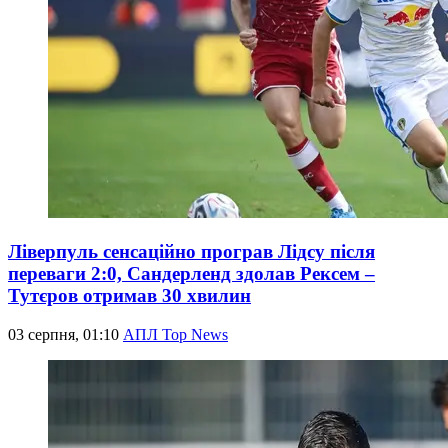
Ліверпуль сенсаційно програв Лідсу після
переваги 2:0, Сандерленд здолав Рексем –
Тутєров отримав 30 хвилин
03 серпня, 01:10
АПЛ Top News