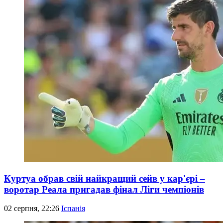
Куртуа обрав свій найкращий сейв у кар'єрі –
воротар Реала пригадав фінал Ліги чемпіонів
02 серпня, 22:26
Іспанія