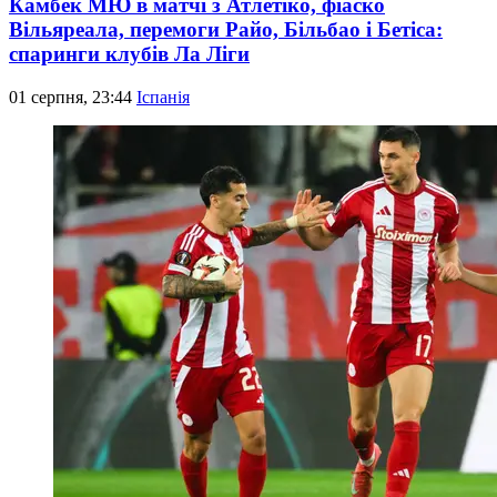
Камбек МЮ в матчі з Атлетіко, фіаско
Вільяреала, перемоги Райо, Більбао і Бетіса:
спаринги клубів Ла Ліги
01 серпня, 23:44
Іспанія