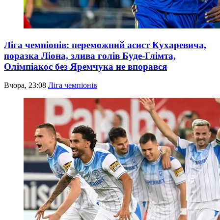
Ліга чемпіонів: переможний асист Кухаревича,
поразка Ліона, злива голів Буде-Глімта,
Олімпіакос без Яремчука не впорався
Вчора, 23:08
Ліга чемпіонів