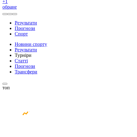
+
1
обране
Результати
Прогнози
Спорт
Новини спорту
Результати
Турніри
Статті
Прогнози
Трансфери
топ