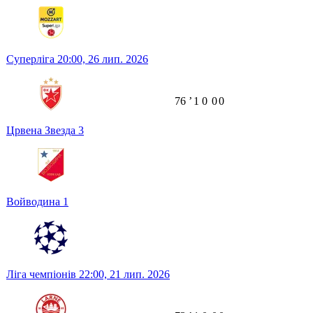
Суперліга
20:00,
26 лип. 2026
76
ʼ
1
0
0
0
Црвена Звезда
3
Войводина
1
Ліга чемпіонів
22:00,
21 лип. 2026