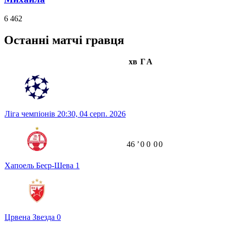
6 462
Останні матчі гравця
хв
Г
А
Ліга чемпіонів
20:30,
04 серп. 2026
46
ʼ
0
0
0
0
Хапоель Беєр-Шева
1
Црвена Звезда
0