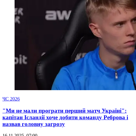
ЧС 2026
"Ми не мали програти перший матч Україні":
капітан Ісландії хоче добити команду Реброва і
назвав головну загрозу
16.11.2025, 07:00