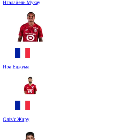
Нгалайель Мукау
Ноа Еджума
Олів'є Жиру