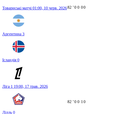
82
ʼ
0
0
0
0
Товариські матчі
01:00,
10 черв. 2026
Аргентина
3
Ісландія
0
Ліга 1
19:00,
17 трав. 2026
82
ʼ
0
0
1
0
Лілль
0