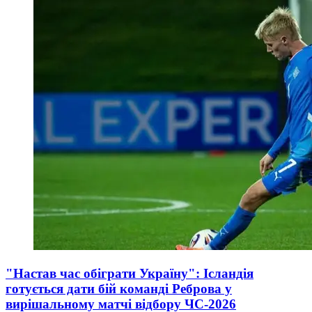
"Настав час обіграти Україну": Ісландія
готується дати бій команді Реброва у
вирішальному матчі відбору ЧС-2026