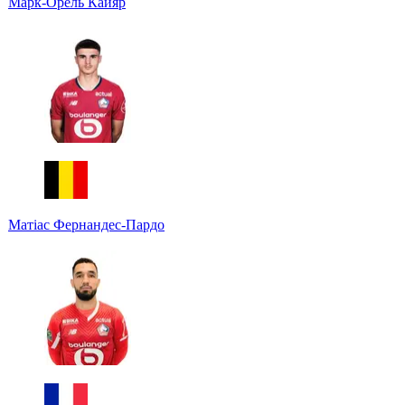
Марк-Орель Кайяр
Матіас Фернандес-Пардо