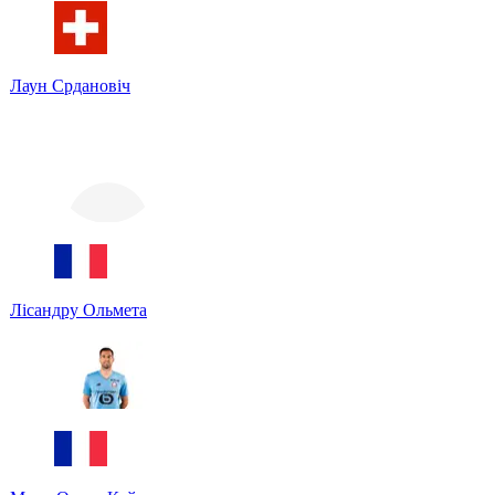
Лаун Срдановіч
Лісандру Ольмета