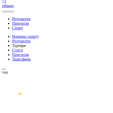
+
1
обране
Результати
Прогнози
Спорт
Новини спорту
Результати
Турніри
Статті
Прогнози
Трансфери
топ