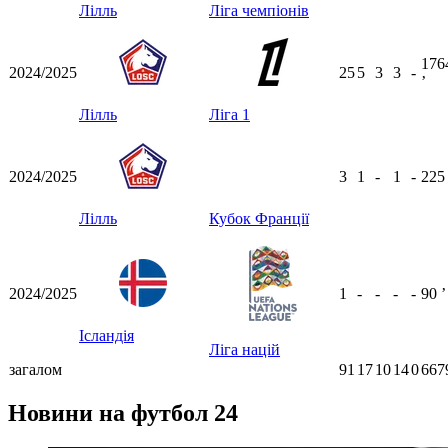
Лілль
Ліга чемпіонів
176
2024/2025
25
5
3
3
-
ʼ
Лілль
Ліга 1
2024/2025
3
1
-
1
-
22
Лілль
Кубок Франції
2024/2025
1
-
-
-
-
90
ʼ
Ісландія
Ліга націй
загалом
91
17
10
14
0
667
Новини на футбол 24