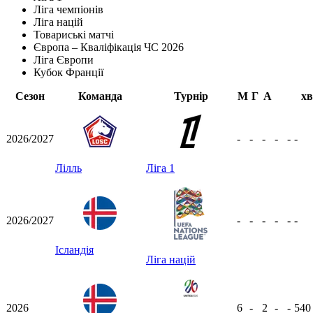
Ліга чемпіонів
Ліга націй
Товариські матчі
Європа – Кваліфікація ЧС 2026
Ліга Європи
Кубок Франції
Сезон
Команда
Турнір
М
Г
А
хв
2026/2027
-
-
-
-
-
-
Лілль
Ліга 1
2026/2027
-
-
-
-
-
-
Ісландія
Ліга націй
2026
6
-
2
-
-
54