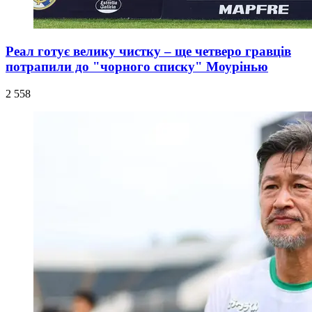
Реал готує велику чистку – ще четверо гравців
потрапили до "чорного списку" Моурінью
2 558