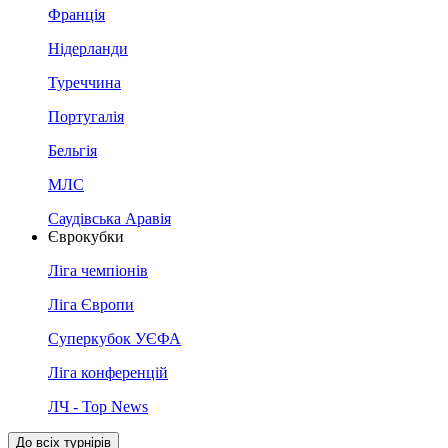
Франція
Нідерланди
Туреччина
Португалія
Бельгія
МЛС
Саудівська Аравія
Єврокубки
Ліга чемпіонів
Ліга Європи
Суперкубок УЄФА
Ліга конференцій
ЛЧ - Top News
До всіх турнірів