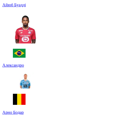
Айюб Буадді
Александро
Арно Бодар