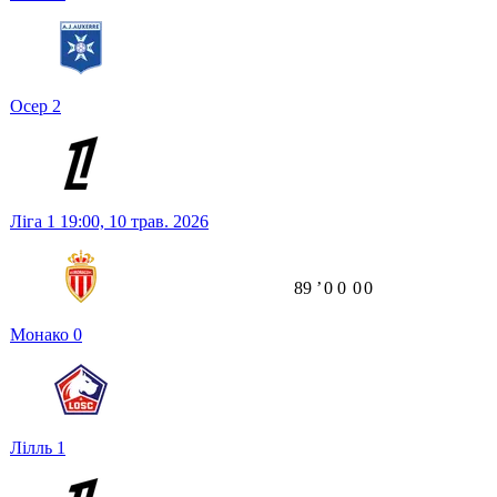
Осер
2
Ліга 1
19:00,
10 трав. 2026
89
ʼ
0
0
0
0
Монако
0
Лілль
1