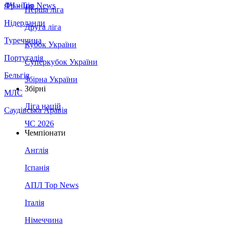
Франція
ЛЧ - Top News
Перша ліга
Нідерланди
Друга ліга
Туреччина
Кубок України
Португалія
Суперкубок України
Бельгія
Збірна України
Збірні
МЛС
Ліга націй
Саудівська Аравія
ЧС 2026
Чемпіонати
Англія
Іспанія
АПЛ Top News
Італія
Німеччина