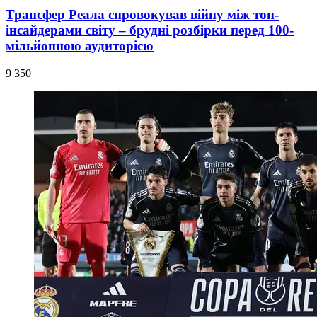
Трансфер Реала спровокував війну між топ-
інсайдерами світу – брудні розбірки перед 100-
мільйонною аудиторією
9 350