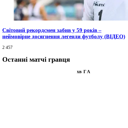
Світовий рекордсмен забив у 59 років –
неймовірне досягнення легенди футболу (ВІДЕО)
2 457
Останні матчі гравця
хв
Г
А