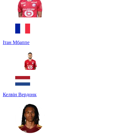
Ітан Мбаппе
Келвін Вердонк