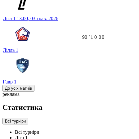
Ліга 1
13:00,
03 трав. 2026
90
ʼ
1
0
0
0
Лілль
1
Гавр
1
До усіх матчів
реклама
Статистика
Всі турніри
Всі турніри
Ліга 1