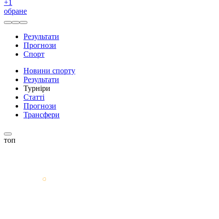
+
1
обране
Результати
Прогнози
Спорт
Новини спорту
Результати
Турніри
Статті
Прогнози
Трансфери
топ