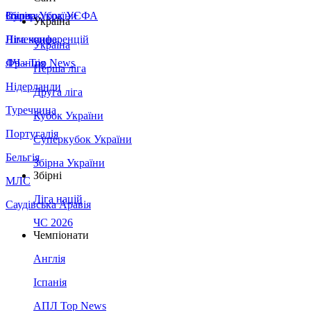
Збірна України
Італія
Суперкубок УЄФА
Україна
Німеччина
Ліга конференцій
Україна
Франція
ЛЧ - Top News
Перша ліга
Нідерланди
Друга ліга
Туреччина
Кубок України
Португалія
Суперкубок України
Бельгія
Збірна України
Збірні
МЛС
Ліга націй
Саудівська Аравія
ЧС 2026
Чемпіонати
Англія
Іспанія
АПЛ Top News