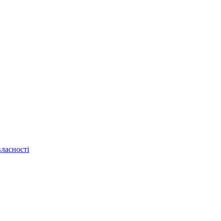
ласності