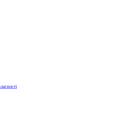
ласності