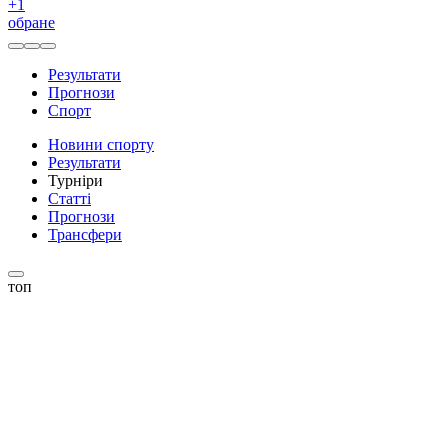
+
1
обране
Результати
Прогнози
Спорт
Новини спорту
Результати
Турніри
Статті
Прогнози
Трансфери
топ