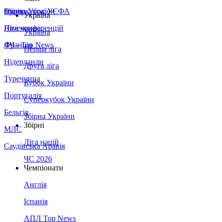
Збірна України
Італія
Суперкубок УЄФА
Україна
Німеччина
Ліга конференцій
Україна
Франція
ЛЧ - Top News
Перша ліга
Нідерланди
Друга ліга
Туреччина
Кубок України
Португалія
Суперкубок України
Бельгія
Збірна України
Збірні
МЛС
Ліга націй
Саудівська Аравія
ЧС 2026
Чемпіонати
Англія
Іспанія
АПЛ Top News