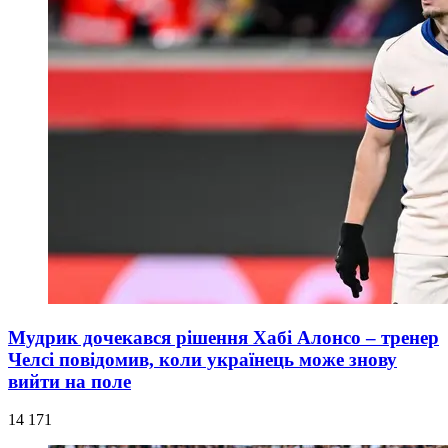
Мудрик дочекався рішення Хабі Алонсо – тренер
Челсі повідомив, коли українець може знову
вийти на поле
14 171