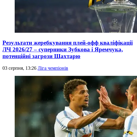
Результати жеребкування плей-офф кваліфікації
ЛЧ 2026/27 – суперники Зубкова і Яремчука,
потенційні загрози Шахтарю
03 серпня, 13:26
Ліга чемпіонів