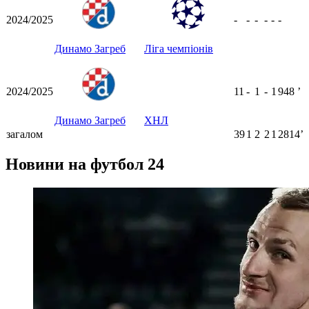
2024/2025
-
-
-
-
-
-
Динамо Загреб
Ліга чемпіонів
2024/2025
11
-
1
-
1
948
ʼ
Динамо Загреб
ХНЛ
загалом
39
1
2
2
1
2814ʼ
Новини на футбол 24