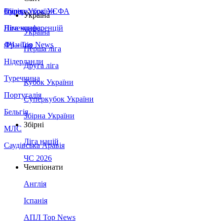
Збірна України
Італія
Суперкубок УЄФА
Україна
Німеччина
Ліга конференцій
Україна
Франція
ЛЧ - Top News
Перша ліга
Нідерланди
Друга ліга
Туреччина
Кубок України
Португалія
Суперкубок України
Бельгія
Збірна України
Збірні
МЛС
Ліга націй
Саудівська Аравія
ЧС 2026
Чемпіонати
Англія
Іспанія
АПЛ Top News