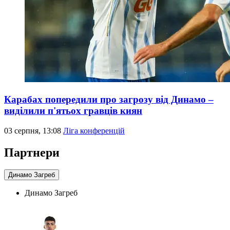
Карабах попередили про загрозу від Динамо –
виділили п'ятьох гравців киян
03 серпня, 13:08
Ліга конференцій
Партнери
Динамо Загреб
Динамо Загреб