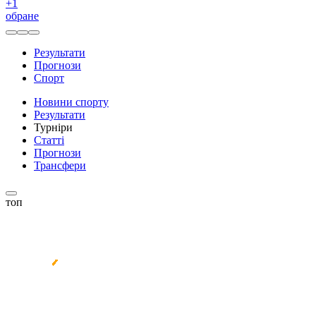
+
1
обране
Результати
Прогнози
Спорт
Новини спорту
Результати
Турніри
Статті
Прогнози
Трансфери
топ