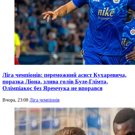
Ліга чемпіонів: переможний асист Кухаревича,
поразка Ліона, злива голів Буде-Глімта,
Олімпіакос без Яремчука не впорався
Вчора, 23:08
Ліга чемпіонів