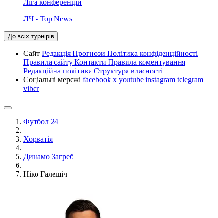
Ліга конференцій
ЛЧ - Top News
До всіх турнірів
Сайт
Редакція
Прогнози
Політика конфіденційності
Правила сайту
Контакти
Правила коментування
Редакційна політика
Структура власності
Соціальні мережі
facebook
x
youtube
instagram
telegram
viber
Футбол 24
Хорватія
Динамо Загреб
Ніко Галешіч