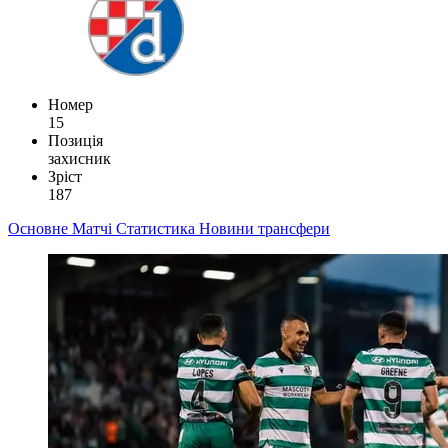
Номер
15
Позиція
захисник
Зріст
187
Основне
Матчі
Статистика
Новини
трансфери