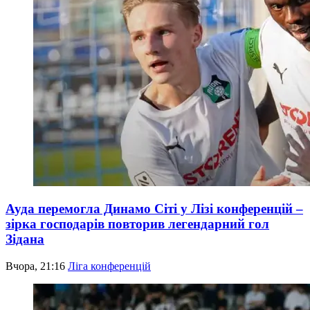
Ауда перемогла Динамо Сіті у Лізі конференцій –
зірка господарів повторив легендарний гол
Зідана
Вчора, 21:16
Ліга конференцій