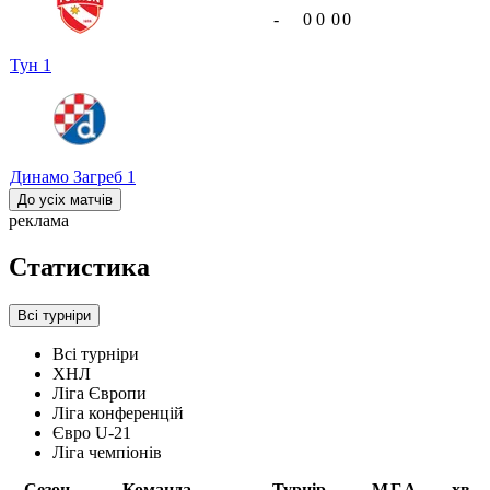
-
0
0
0
0
Тун
1
Динамо Загреб
1
До усіх матчів
реклама
Статистика
Всі турніри
Всі турніри
ХНЛ
Ліга Європи
Ліга конференцій
Євро U-21
Ліга чемпіонів
Сезон
Команда
Турнір
М
Г
А
хв