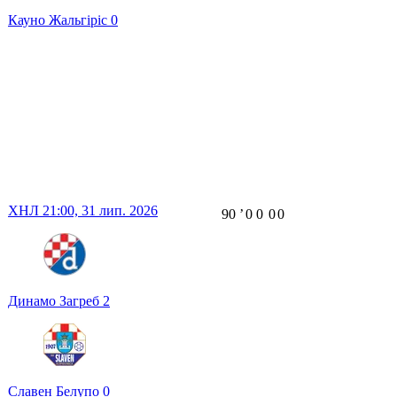
Кауно Жальгіріс
0
ХНЛ
21:00,
31 лип. 2026
90
ʼ
0
0
0
0
Динамо Загреб
2
Славен Белупо
0