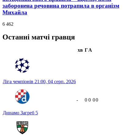
заборонена речовина потрапила в організм
Михайла
6 462
Останні матчі гравця
хв
Г
А
Ліга чемпіонів
21:00,
04 серп. 2026
-
0
0
0
0
Динамо Загреб
5