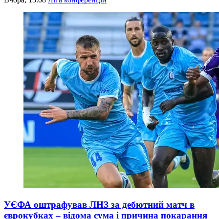
УЄФА оштрафував ЛНЗ за дебютний матч в
єврокубках – відома сума і причина покарання