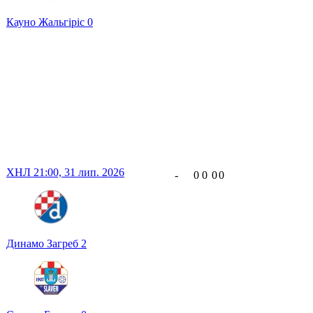
Кауно Жальгіріс
0
ХНЛ
21:00,
31 лип. 2026
-
0
0
0
0
Динамо Загреб
2