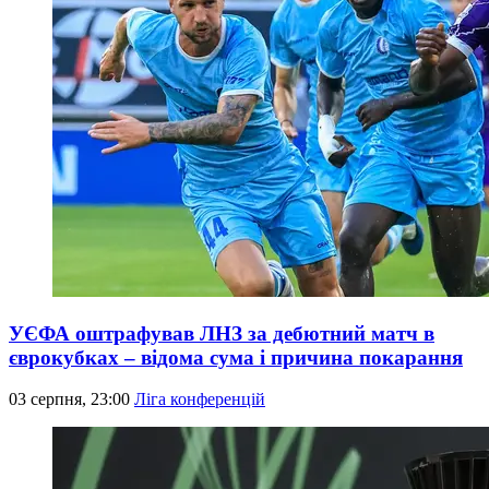
УЄФА оштрафував ЛНЗ за дебютний матч в
єврокубках – відома сума і причина покарання
03 серпня, 23:00
Ліга конференцій