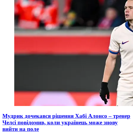
Мудрик дочекався рішення Хабі Алонсо – тренер
Челсі повідомив, коли українець може знову
вийти на поле