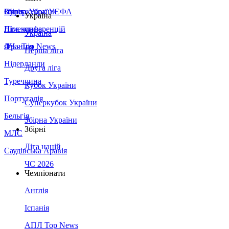
Збірна України
Італія
Суперкубок УЄФА
Україна
Німеччина
Ліга конференцій
Україна
Франція
ЛЧ - Top News
Перша ліга
Нідерланди
Друга ліга
Туреччина
Кубок України
Португалія
Суперкубок України
Бельгія
Збірна України
Збірні
МЛС
Ліга націй
Саудівська Аравія
ЧС 2026
Чемпіонати
Англія
Іспанія
АПЛ Top News