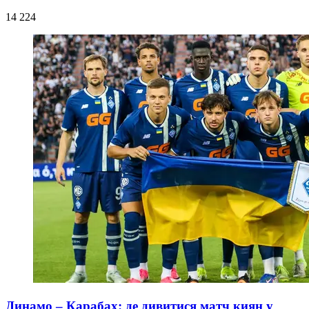
14 224
Динамо – Карабах: де дивитися матч киян у