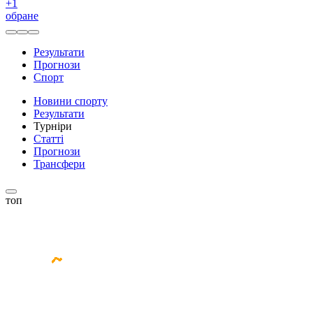
+
1
обране
Результати
Прогнози
Спорт
Новини спорту
Результати
Турніри
Статті
Прогнози
Трансфери
топ