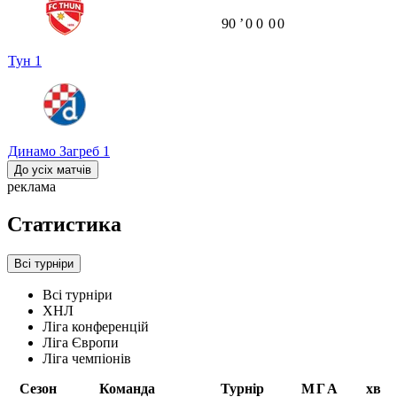
90
ʼ
0
0
0
0
Тун
1
Динамо Загреб
1
До усіх матчів
реклама
Статистика
Всі турніри
Всі турніри
ХНЛ
Ліга конференцій
Ліга Європи
Ліга чемпіонів
Сезон
Команда
Турнір
М
Г
А
хв