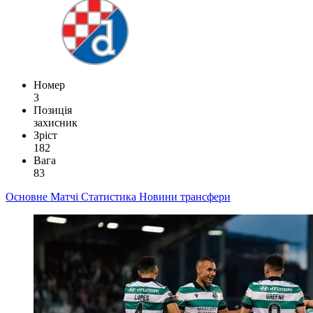
Номер
3
Позиція
захисник
Зріст
182
Вага
83
Основне
Матчі
Статистика
Новини
трансфери