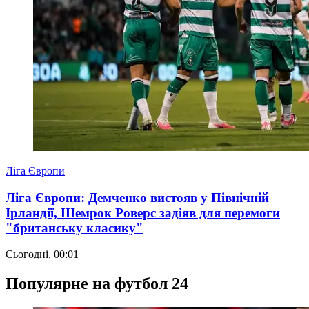
Ліга Європи
Ліга Європи: Демченко вистояв у Північній
Ірландії, Шемрок Роверс задіяв для перемоги
"британську класику"
Сьогодні, 00:01
Популярне на футбол 24