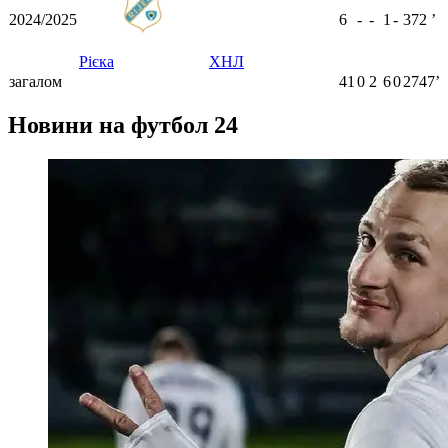
2024/2025
6
-
-
1
-
372
ʼ
Рієка
ХНЛ
загалом
41
0
2
6
0
2747ʼ
Новини на футбол 24