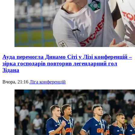
Ауда перемогла Динамо Сіті у Лізі конференцій –
зірка господарів повторив легендарний гол
Зідана
Вчора, 21:16
Ліга конференцій