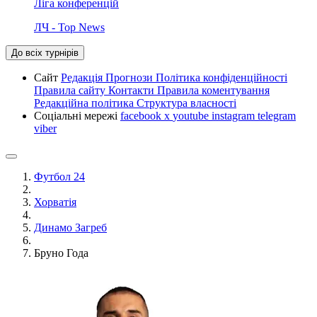
Ліга конференцій
ЛЧ - Top News
До всіх турнірів
Сайт
Редакція
Прогнози
Політика конфіденційності
Правила сайту
Контакти
Правила коментування
Редакційна політика
Структура власності
Соціальні мережі
facebook
x
youtube
instagram
telegram
viber
Футбол 24
Хорватія
Динамо Загреб
Бруно Года