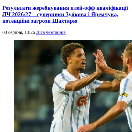
Результати жеребкування плей-офф кваліфікації
ЛЧ 2026/27 – суперники Зубкова і Яремчука,
потенційні загрози Шахтарю
03 серпня, 13:26
Ліга чемпіонів