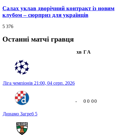
Салах уклав дворічний контракт із новим
клубом – сюрприз для українців
5 376
Останні матчі гравця
хв
Г
А
Ліга чемпіонів
21:00,
04 серп. 2026
-
0
0
0
0
Динамо Загреб
5