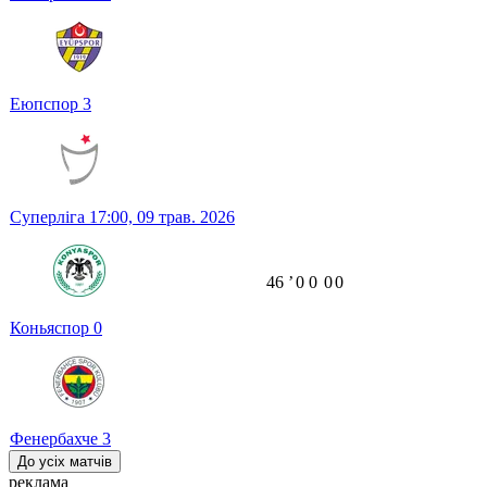
Еюпспор
3
Суперліга
17:00,
09 трав. 2026
46
ʼ
0
0
0
0
Коньяспор
0
Фенербахче
3
До усіх матчів
реклама