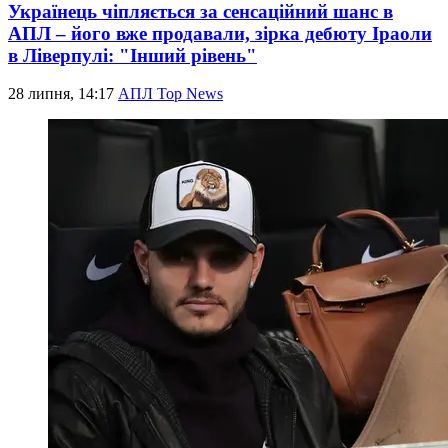
Українець чіпляється за сенсаційний шанс в
АПЛ – його вже продавали, зірка дебюту Іраоли
в Ліверпулі: "Інший рівень"
28 липня, 14:17
АПЛ Top News