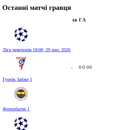
Останні матчі гравця
хв
Г
А
Ліга чемпіонів
18:00,
29 лип. 2026
-
0
0
0
0
Гурнік Забже
1
Фенербахче
1