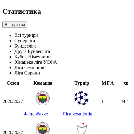
Статистика
Всі турніри
Всі турніри
Суперліга
Бундесліга
Друга Бундесліга
Кубок Німеччини
Юнацька ліга УЄФА
Ліга чемпіонів
Ліга Європи
Сезон
Команда
Турнір
М
Г
А
хв
2026/2027
1
-
-
-
-
44
ʼ
Фенербахче
Ліга чемпіонів
2026/2027
-
-
-
-
-
-