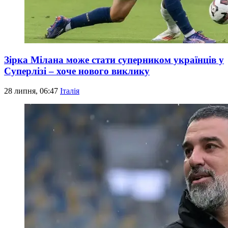
Зірка Мілана може стати суперником українців у
Суперлізі – хоче нового виклику
28 липня, 06:47
Італія