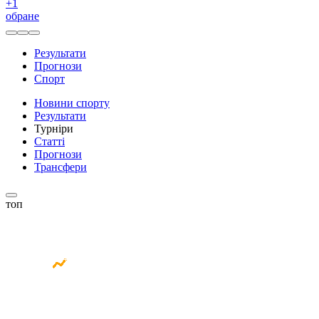
+
1
обране
Результати
Прогнози
Спорт
Новини спорту
Результати
Турніри
Статті
Прогнози
Трансфери
топ