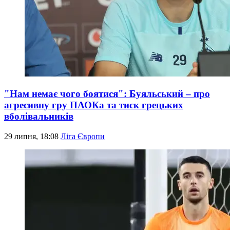
"Нам немає чого боятися": Буяльський – про
агресивну гру ПАОКа та тиск грецьких
вболівальників
29 липня, 18:08
Ліга Європи