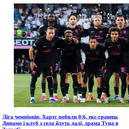
Ліга чемпіонів: Хартс побили 0:6, екс-гравець
Динамо і клуб з села йдуть далі, драма Туна в