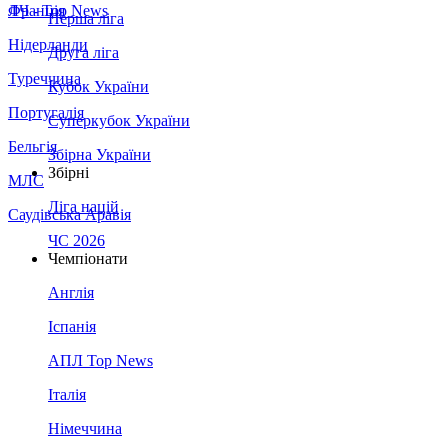
Франція
ЛЧ - Top News
Перша ліга
Нідерланди
Друга ліга
Туреччина
Кубок України
Португалія
Суперкубок України
Бельгія
Збірна України
Збірні
МЛС
Ліга націй
Саудівська Аравія
ЧС 2026
Чемпіонати
Англія
Іспанія
АПЛ Top News
Італія
Німеччина