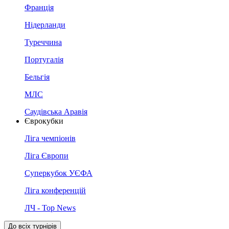
Франція
Нідерланди
Туреччина
Португалія
Бельгія
МЛС
Саудівська Аравія
Єврокубки
Ліга чемпіонів
Ліга Європи
Суперкубок УЄФА
Ліга конференцій
ЛЧ - Top News
До всіх турнірів