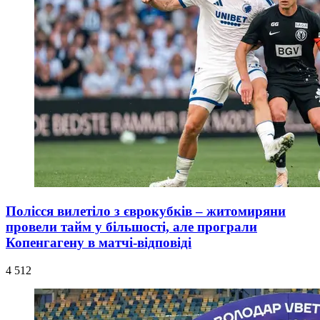
Полісся вилетіло з єврокубків – житомиряни
провели тайм у більшості, але програли
Копенгагену в матчі-відповіді
4 512