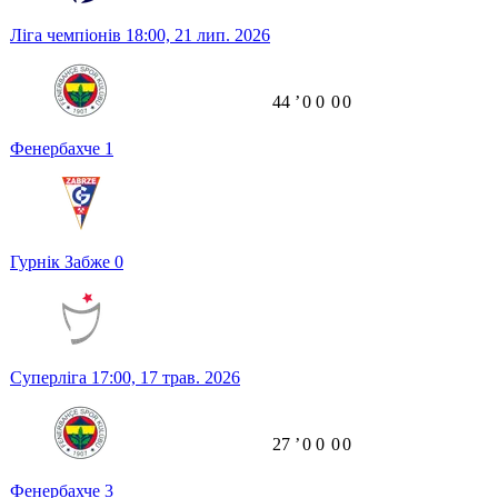
Ліга чемпіонів
18:00,
21 лип. 2026
44
ʼ
0
0
0
0
Фенербахче
1
Гурнік Забже
0
Суперліга
17:00,
17 трав. 2026
27
ʼ
0
0
0
0
Фенербахче
3