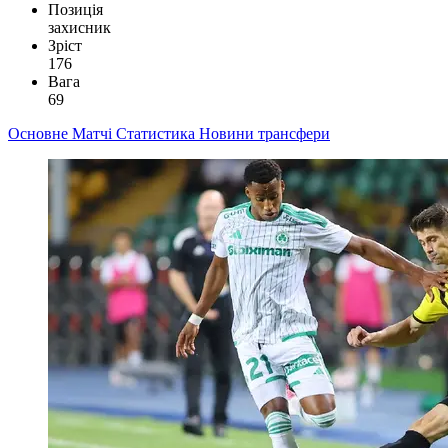
Позиція
захисник
Зріст
176
Вага
69
Основне
Матчі
Статистика
Новини
трансфери