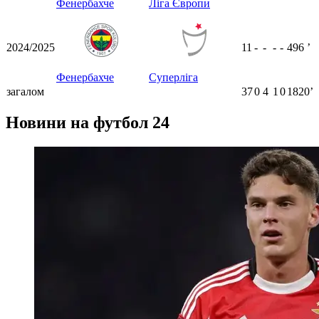
Фенербахче
Ліга Європи
2024/2025
11
-
-
-
-
496
ʼ
Фенербахче
Суперліга
загалом
37
0
4
1
0
1820ʼ
Новини на футбол 24