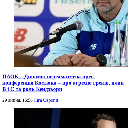
ПАОК – Динамо: передматчева прес-
конференція Костюка – про агресію греків, план
В і С та роль Кендзьори
29 липня, 16:56
Ліга Європи