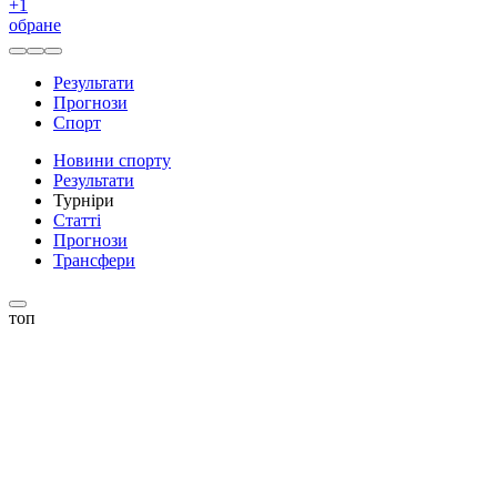
+
1
обране
Результати
Прогнози
Спорт
Новини спорту
Результати
Турніри
Статті
Прогнози
Трансфери
топ