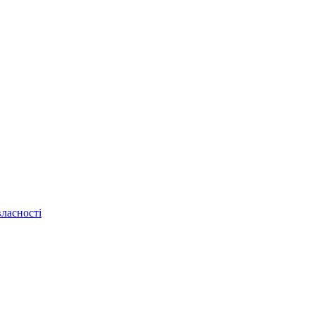
ласності