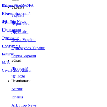
Збірна України
Італія
Суперкубок УЄФА
Україна
Німеччина
Ліга конференцій
Україна
Франція
ЛЧ - Top News
Перша ліга
Нідерланди
Друга ліга
Туреччина
Кубок України
Португалія
Суперкубок України
Бельгія
Збірна України
Збірні
МЛС
Ліга націй
Саудівська Аравія
ЧС 2026
Чемпіонати
Англія
Іспанія
АПЛ Top News