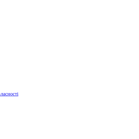
ласності