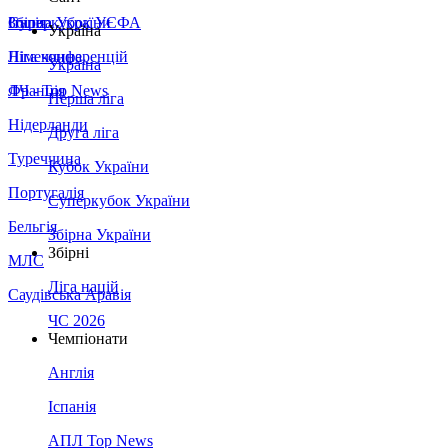
Збірна України
Італія
Суперкубок УЄФА
Україна
Німеччина
Ліга конференцій
Україна
Франція
ЛЧ - Top News
Перша ліга
Нідерланди
Друга ліга
Туреччина
Кубок України
Португалія
Суперкубок України
Бельгія
Збірна України
Збірні
МЛС
Ліга націй
Саудівська Аравія
ЧС 2026
Чемпіонати
Англія
Іспанія
АПЛ Top News