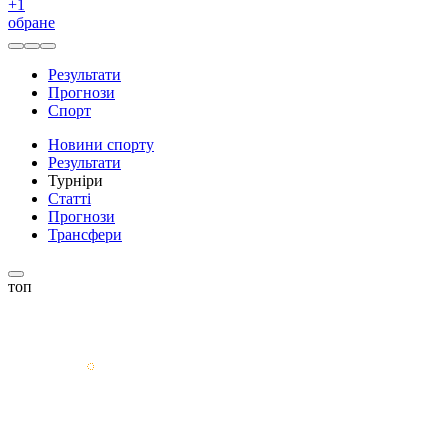
+
1
обране
Результати
Прогнози
Спорт
Новини спорту
Результати
Турніри
Статті
Прогнози
Трансфери
топ