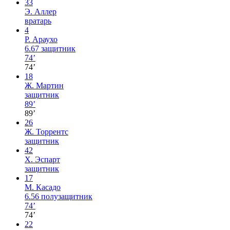
33
Э. Аллер
вратарь
4
Р. Араухо
6.67
защитник
74’
74’
18
Ж. Мартин
защитник
89’
89’
26
Ж. Торрентс
защитник
42
Х. Эспарт
защитник
17
М. Касадо
6.56
полузащитник
74’
74’
22