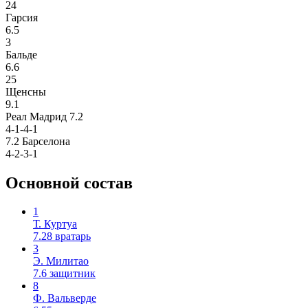
24
Гарсия
6.5
3
Бальде
6.6
25
Щенсны
9.1
Реал Мадрид
7.2
4-1-4-1
7.2
Барселона
4-2-3-1
Основной состав
1
Т. Куртуа
7.28
вратарь
3
Э. Милитао
7.6
защитник
8
Ф. Вальверде