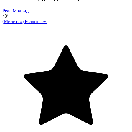
Реал Мадрид
43’
(Милитао)
Беллингем