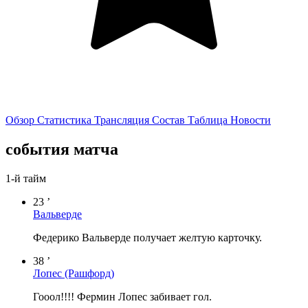
Обзор
Статистика
Трансляция
Состав
Таблица
Новости
события матча
1-й тайм
23 ’
Вальверде
Федерико Вальверде получает желтую карточку.
38 ’
Лопес
(Рашфорд)
Гооол!!!! Фермин Лопес забивает гол.