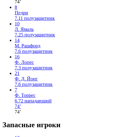
74’
8
Педри
7.11
полузащитник
10
Л. Ямаль
7.25
полузащитник
14
М. Рашфорд
7.6
полузащитник
16
Ф. Лопес
7.3
полузащитник
21
Ф. Д. Йонг
7.6
полузащитник
7
Ф. Торрес
6.72
нападающий
74’
74’
Запасные игроки