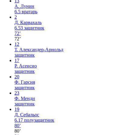
13
А. Лунин
6.5
вратарь
2
Д. Карвахаль
6.53
защитник
72’
72’
12
Т. Александер-Арнольд
защитник
17
Р. Асенсио
защитник
20
Ф. Гарсия
защитник
23
Ф. Менди
защитник
19
Д. Себальос
6.17
полузащитник
80’
80’