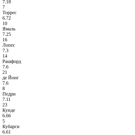
7.18
7
Торрес
6.72
10
Ямаль
7.25
16
Лопес
7.3
14
Рашфорд
7.6
21
де Йонг
7.6
8
Педри
7.11
23
Кунде
6.66
5
Кубарси
6.61