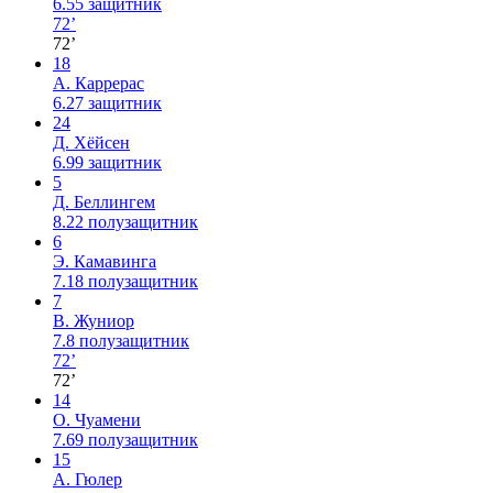
6.55
защитник
72’
72’
18
А. Каррерас
6.27
защитник
24
Д. Хёйсен
6.99
защитник
5
Д. Беллингем
8.22
полузащитник
6
Э. Камавинга
7.18
полузащитник
7
В. Жуниор
7.8
полузащитник
72’
72’
14
О. Чуамени
7.69
полузащитник
15
А. Гюлер