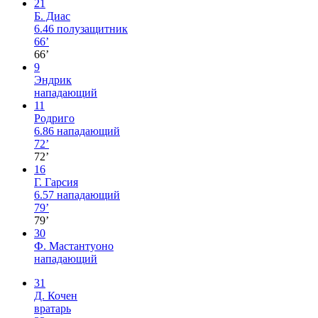
21
Б. Диас
6.46
полузащитник
66’
66’
9
Эндрик
нападающий
11
Родриго
6.86
нападающий
72’
72’
16
Г. Гарсия
6.57
нападающий
79’
79’
30
Ф. Мастантуоно
нападающий
31
Д. Кочен
вратарь