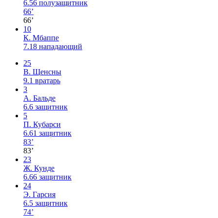
6.56
полузащитник
66’
66’
10
К. Мбаппе
7.18
нападающий
25
В. Щенсны
9.1
вратарь
3
А. Бальде
6.6
защитник
5
П. Кубарси
6.61
защитник
83’
83’
23
Ж. Кунде
6.66
защитник
24
Э. Гарсия
6.5
защитник
74’