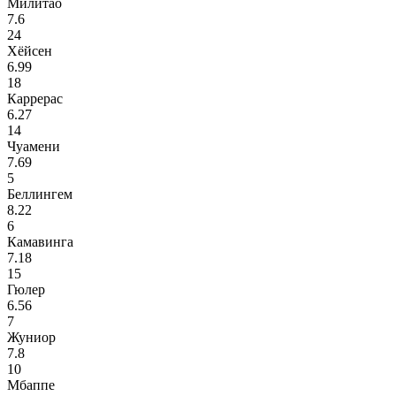
Милитао
7.6
24
Хёйсен
6.99
18
Каррерас
6.27
14
Чуамени
7.69
5
Беллингем
8.22
6
Камавинга
7.18
15
Гюлер
6.56
7
Жуниор
7.8
10
Мбаппе