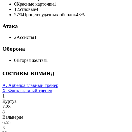
0
Красные карточки
1
12
Угловые
4
57%
Процент удачных обводок
43%
Атака
2
Ассисты
1
Оборона
0
Вторая жёлтая
1
составы команд
А. Арбелоа
главный тренер
Х. Флик
главный тренер
1
Куртуа
7.28
8
Вальверде
6.55
3