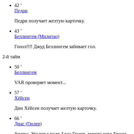
42 ’
Педри
Педри получает желтую карточку.
43 ’
Беллингем
(Милитао)
Гооол!!!! Джуд Беллингем забивает гол.
2-й тайм
50 ’
Беллингем
VAR проверяет момент...
57 ’
Хёйсен
Дин Хёйсен получает желтую карточку.
66 ’
Диас
(Гюлер)
Замена. Уходит с поля Арда Гюлер, вместо него Браим