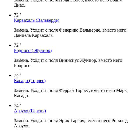
Диас.
72 ’
Карвахаль
(Вальверде)
Замена. Уходит с поля Федерико Вальверде, вместо него
Даниель Карвахаль.
72 ’
Родриго
( Жуниор)
Замена. Уходит с поля Винисиус Жуниор, вместо него
Родриго.
74 ’
Касадо
(Торрес)
Замена. Уходит с поля Ферран Торрес, вместо него Марк
Касадо.
74 ’
Араухо
(Гарсия)
Замена. Уходит с поля Эрик Гарсия, вместо него Рональд
Араухо.