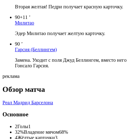
Вторая желтая! Педри получает красную карточку.
90+11 ’
Милитао
Эдер Милитао получает желтую карточку.
90 ’
Гарсия
(Беллингем)
Замена. Уходит с поля Джуд Беллингем, вместо него
Гонсало Гарсия.
реклама
Обзор матча
Реал Мадрид
Барселона
Основное
2
Голы
1
32%
Владение мячом
68%
4
Жёлтые карточки
3