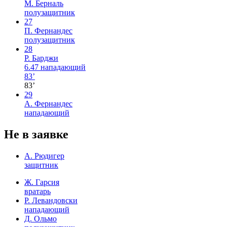
М. Берналь
полузащитник
27
П. Фернандес
полузащитник
28
Р. Барджи
6.47
нападающий
83’
83’
29
А. Фернандес
нападающий
Не в заявке
А. Рюдигер
защитник
Ж. Гарсия
вратарь
Р. Левандовски
нападающий
Д. Ольмо