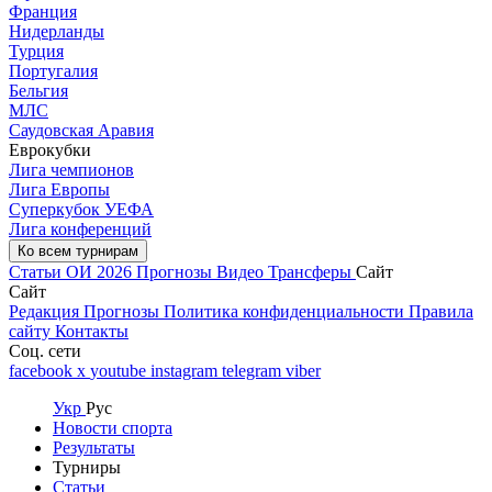
Франция
Нидерланды
Турция
Португалия
Бельгия
МЛС
Саудовская Аравия
Еврокубки
Лига чемпионов
Лига Европы
Суперкубок УЕФА
Лига конференций
Ко всем турнирам
Статьи
ОИ 2026
Прогнозы
Видео
Трансферы
Сайт
Сайт
Редакция
Прогнозы
Политика конфиденциальности
Правила
сайту
Контакты
Соц. сети
facebook
x
youtube
instagram
telegram
viber
Укр
Рус
Новости спорта
Результаты
Турниры
Статьи