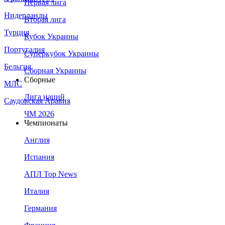
Первая лига
Нидерланды
Вторая лига
Турция
Кубок Украины
Португалия
Суперкубок Украины
Бельгия
Сборная Украины
Сборные
МЛС
Лига наций
Саудовская Аравия
ЧМ 2026
Чемпионаты
Англия
Испания
АПЛ Top News
Италия
Германия