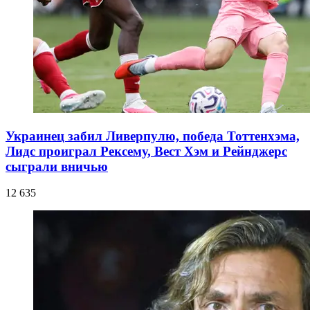
Украинец забил Ливерпулю, победа Тоттенхэма,
Лидс проиграл Рексему, Вест Хэм и Рейнджерс
сыграли вничью
12 635