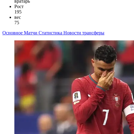
вратарь
Рост
195
вес
75
Основное
Матчи
Статистика
Новости
трансферы