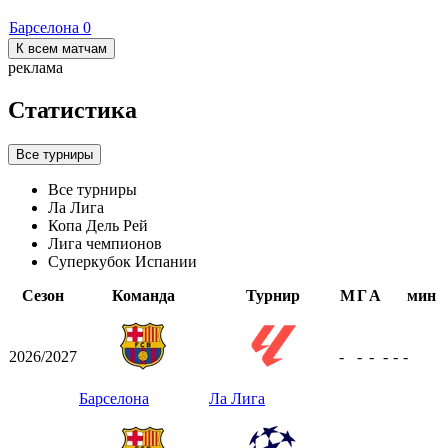
Барселона
0
К всем матчам
реклама
Статистика
Все турниры
Все турниры
Ла Лига
Копа Дель Рей
Лига чемпионов
Суперкубок Испании
Сезон
Команда
Турнир
М
Г
А
мин
2026/2027
-
-
-
-
-
-
Барселона
Ла Лига