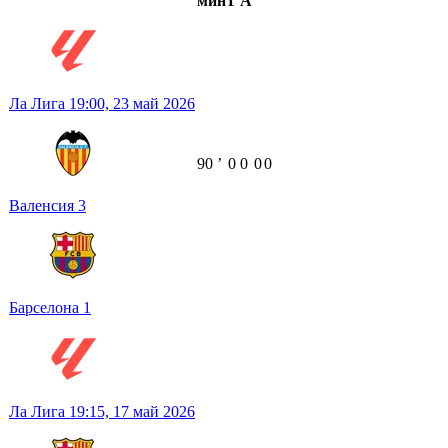
мин
Г
А
Ла Лига
19:00,
23 май 2026
90
ʼ
0
0
0
0
Валенсия
3
Барселона
1
Ла Лига
19:15,
17 май 2026