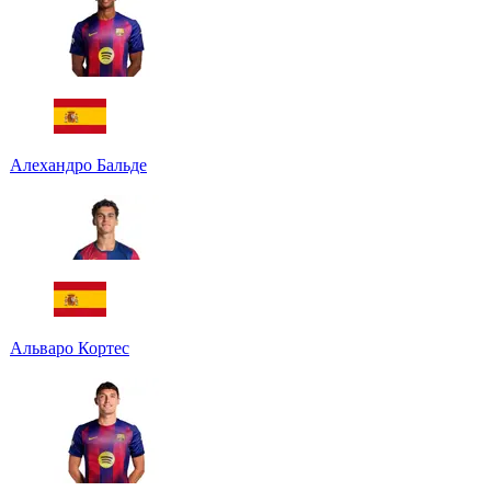
Алехандро Бальде
Альваро Кортес