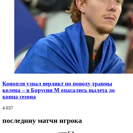
Конопля узнал вердикт по поводу травмы
колена – в Борусии М опасались вылета до
конца сезона
4 037
последниу матчи игрока