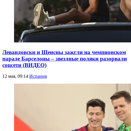
Левандовски и Щенсны зажгли на чемпионском
параде Барселоны – звездные поляки разорвали
соцсети (ВИДЕО)
12 мая, 09:14
Испания