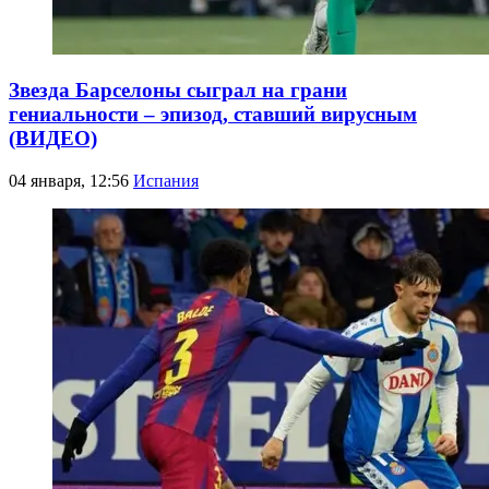
Звезда Барселоны сыграл на грани
гениальности – эпизод, ставший вирусным
(ВИДЕО)
04 января, 12:56
Испания