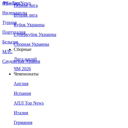
Франция
ЛЧ - Top News
Первая лига
Нидерланды
Вторая лига
Турция
Кубок Украины
Португалия
Суперкубок Украины
Бельгия
Сборная Украины
Сборные
МЛС
Лига наций
Саудовская Аравия
ЧМ 2026
Чемпионаты
Англия
Испания
АПЛ Top News
Италия
Германия