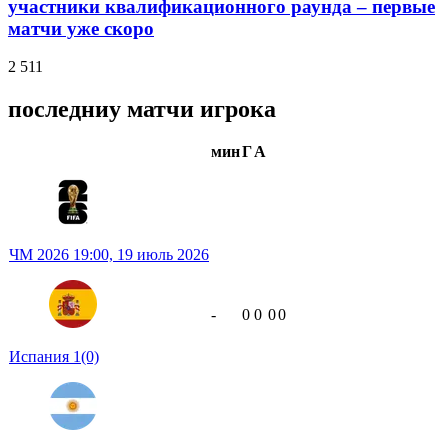
участники квалификационного раунда – первые
матчи уже скоро
2 511
последниу матчи игрока
мин
Г
А
ЧМ 2026
19:00,
19 июль 2026
-
0
0
0
0
Испания
1
(0)