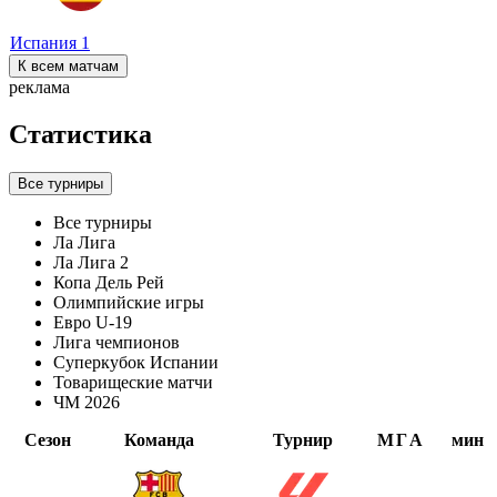
Испания
1
К всем матчам
реклама
Статистика
Все турниры
Все турниры
Ла Лига
Ла Лига 2
Копа Дель Рей
Олимпийские игры
Евро U-19
Лига чемпионов
Суперкубок Испании
Товарищеские матчи
ЧМ 2026
Сезон
Команда
Турнир
М
Г
А
мин