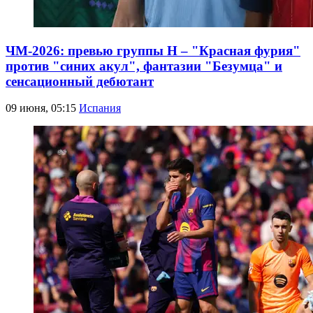
ЧМ-2026: превью группы Н – "Красная фурия"
против "синих акул", фантазии "Безумца" и
сенсационный дебютант
09 июня, 05:15
Испания