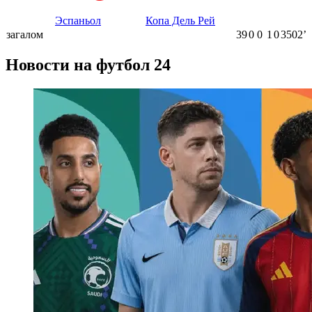
Эспаньол
Копа Дель Рей
загалом
39
0
0
1
0
3502ʼ
Новости на футбол 24