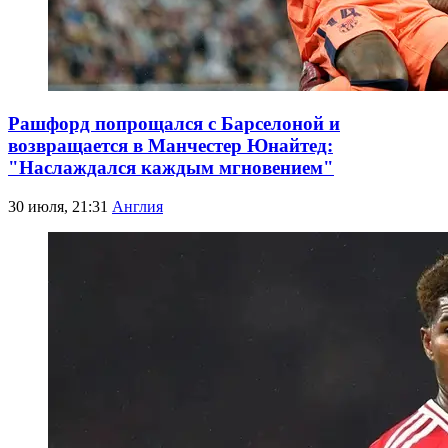
Рашфорд попрощался с Барселоной и
возвращается в Манчестер Юнайтед:
"Наслаждался каждым мгновением"
30 июля, 21:31
Англия