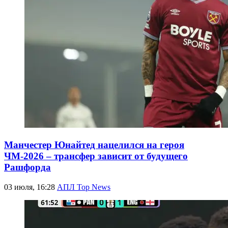
Манчестер Юнайтед нацелился на героя
ЧМ-2026 – трансфер зависит от будущего
Рашфорда
03 июля, 16:28
АПЛ Top News