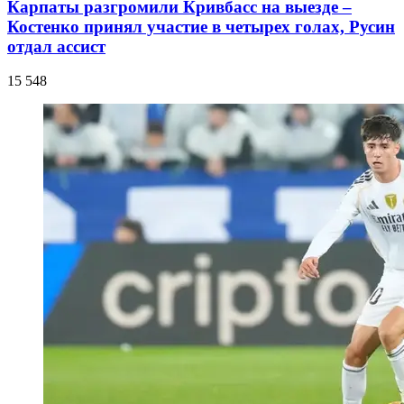
Карпаты разгромили Кривбасс на выезде –
Костенко принял участие в четырех голах, Русин
отдал ассист
15 548