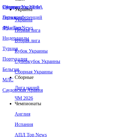
Сборная Украины
Италия
Суперкубок УЕФА
Украина
Германия
Лига конференций
Украина
Франция
ЛЧ - Top News
Первая лига
Нидерланды
Вторая лига
Турция
Кубок Украины
Португалия
Суперкубок Украины
Бельгия
Сборная Украины
Сборные
МЛС
Лига наций
Саудовская Аравия
ЧМ 2026
Чемпионаты
Англия
Испания
АПЛ Top News