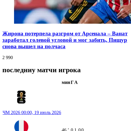
Жирона потерпела разгром от Арсенала – Ванат
заработал голевой угловой и мог забить, Пищур
снова вышел на полчаса
2 990
последниу матчи игрока
мин
Г
А
ЧМ 2026
00:00,
19 июль 2026
46
ʼ
0
1
0
0