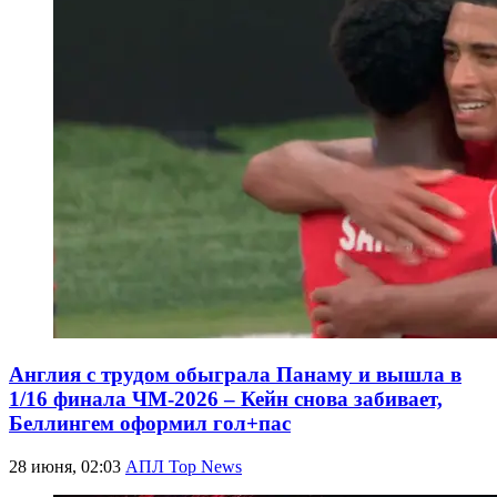
Англия с трудом обыграла Панаму и вышла в
1/16 финала ЧМ-2026 – Кейн снова забивает,
Беллингем оформил гол+пас
28 июня, 02:03
АПЛ Top News