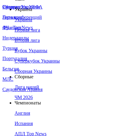
Сборная Украины
Италия
Суперкубок УЕФА
Украина
Германия
Лига конференций
Украина
Франция
ЛЧ - Top News
Первая лига
Нидерланды
Вторая лига
Турция
Кубок Украины
Португалия
Суперкубок Украины
Бельгия
Сборная Украины
Сборные
МЛС
Лига наций
Саудовская Аравия
ЧМ 2026
Чемпионаты
Англия
Испания
АПЛ Top News