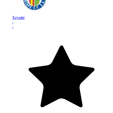
Хетафе
-
-