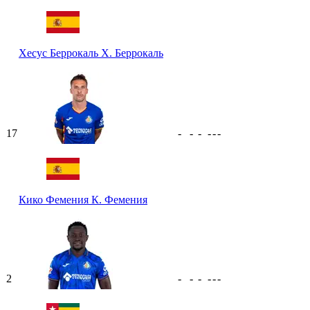
Хесус Беррокаль
Х. Беррокаль
17
-
-
-
-
-
-
Кико Фемения
К. Фемения
2
-
-
-
-
-
-