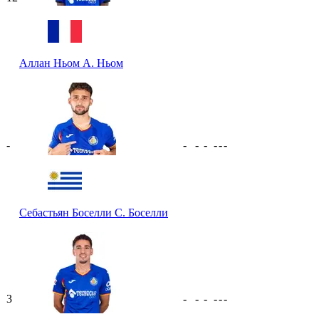
Аллан Ньом
А. Ньом
-
-
-
-
-
-
-
Себастьян Боселли
С. Боселли
3
-
-
-
-
-
-