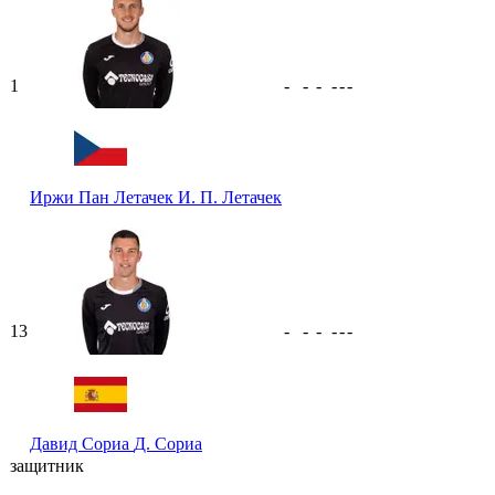
1
-
-
-
-
-
-
Иржи Пан Летачек
И. П. Летачек
13
-
-
-
-
-
-
Давид Сориа
Д. Сориа
защитник