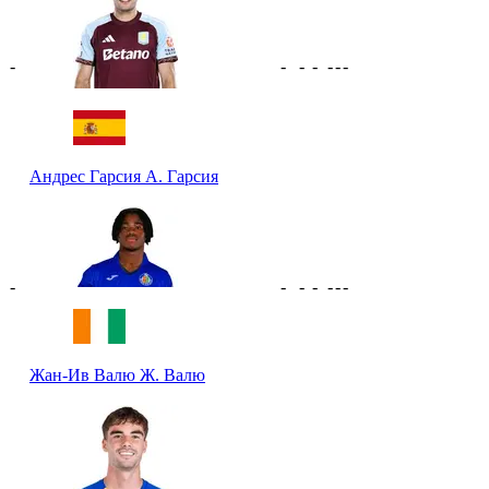
-
-
-
-
-
-
-
Андрес Гарсия
А. Гарсия
-
-
-
-
-
-
-
Жан-Ив Валю
Ж. Валю