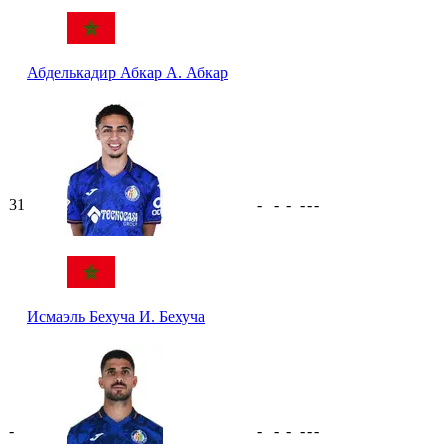
Абделькадир Абкар
А. Абкар
31
-
-
-
-
-
-
Исмаэль Бехуча
И. Бехуча
-
-
-
-
-
-
-