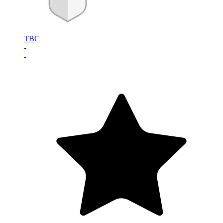
TBC
-
-