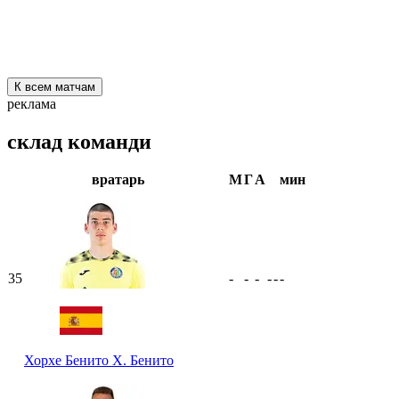
К всем матчам
реклама
склад команди
вратарь
М
Г
А
мин
35
-
-
-
-
-
-
Хорхе Бенито
Х. Бенито