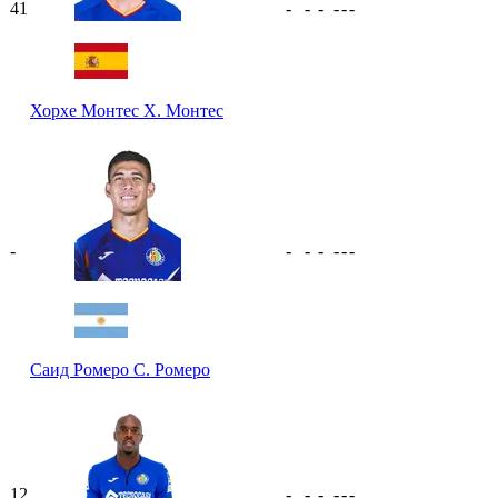
41
-
-
-
-
-
-
Хорхе Монтес
Х. Монтес
-
-
-
-
-
-
-
Саид Ромеро
С. Ромеро
12
-
-
-
-
-
-