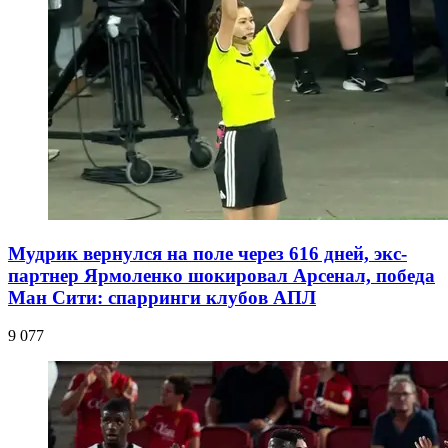
Мудрик вернулся на поле через 616 дней, экс-
партнер Ярмоленко шокировал Арсенал, победа
Ман Сити: спарринги клубов АПЛ
9 077