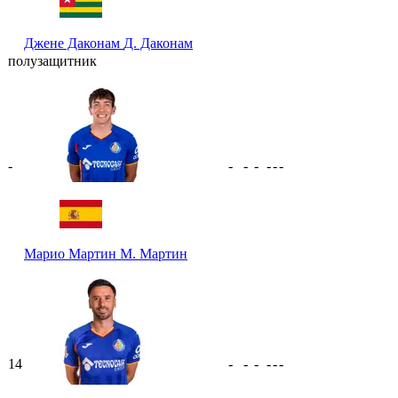
Джене Даконам
Д. Даконам
полузащитник
-
-
-
-
-
-
-
Марио Мартин
М. Мартин
14
-
-
-
-
-
-