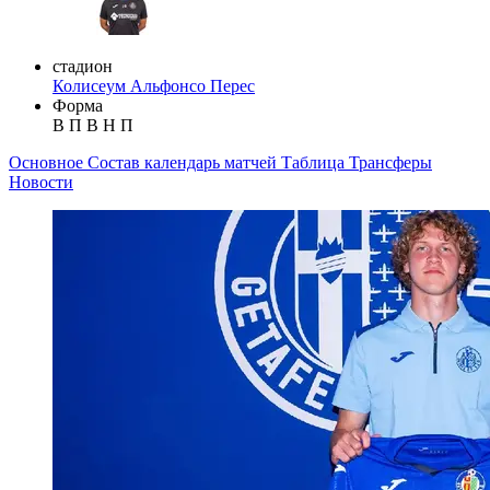
стадион
Колисеум Альфонсо Перес
Форма
В
П
В
Н
П
Основное
Состав
календарь матчей
Таблица
Трансферы
Новости