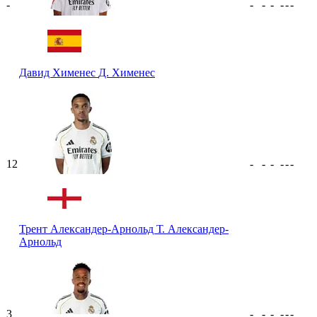
-
-
-
-
-
-
-
Давид Хименес
Д. Хименес
12
-
-
-
-
-
-
Трент Александер-Арнольд
Т. Александер-
Арнольд
3
-
-
-
-
-
-