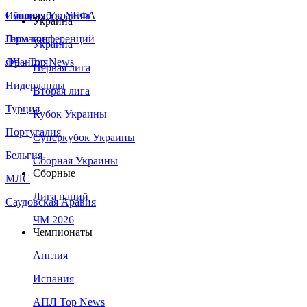
Сборная Украины
Италия
Суперкубок УЕФА
Украина
Германия
Лига конференций
Украина
Франция
ЛЧ - Top News
Первая лига
Нидерланды
Вторая лига
Турция
Кубок Украины
Португалия
Суперкубок Украины
Бельгия
Сборная Украины
Сборные
МЛС
Лига наций
Саудовская Аравия
ЧМ 2026
Чемпионаты
Англия
Испания
АПЛ Top News