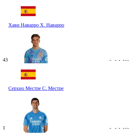
Хави Наварро
Х. Наварро
43
-
-
-
-
-
-
Серхио Местре
С. Местре
1
-
-
-
-
-
-