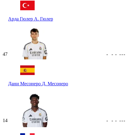
Арда Гюлер
А. Гюлер
47
-
-
-
-
-
-
Дани Месонеро
Д. Месонеро
14
-
-
-
-
-
-