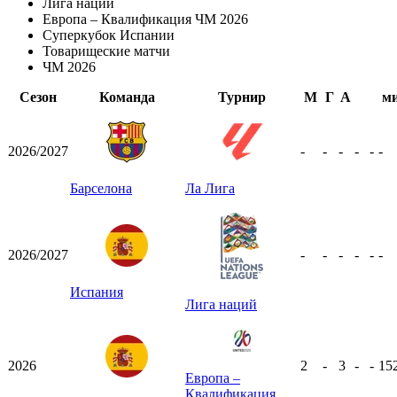
Лига наций
Европа – Квалификация ЧМ 2026
Суперкубок Испании
Товарищеские матчи
ЧМ 2026
Сезон
Команда
Турнир
М
Г
А
м
2026/2027
-
-
-
-
-
-
Барселона
Ла Лига
2026/2027
-
-
-
-
-
-
Испания
Лига наций
2026
2
-
3
-
-
15
Европа –
Квалификация