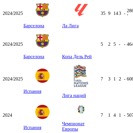
28
2024/2025
35
9
14
3
-
ʼ
Барселона
Ла Лига
2024/2025
5
2
5
-
-
46
Барселона
Копа Дель Рей
2024/2025
7
3
1
2
-
60
Испания
Лига наций
2024
7
1
4
1
-
50
Чемпионат
Испания
Европы