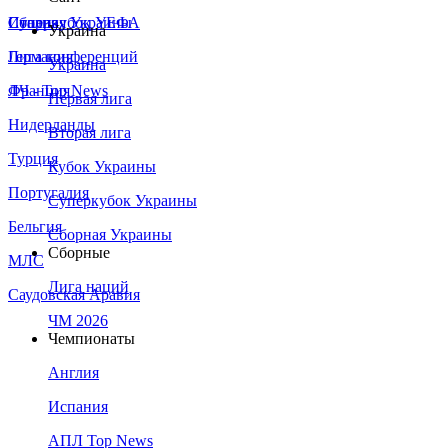
Сборная Украины
Италия
Суперкубок УЕФА
Украина
Германия
Лига конференций
Украина
Франция
ЛЧ - Top News
Первая лига
Нидерланды
Вторая лига
Турция
Кубок Украины
Португалия
Суперкубок Украины
Бельгия
Сборная Украины
Сборные
МЛС
Лига наций
Саудовская Аравия
ЧМ 2026
Чемпионаты
Англия
Испания
АПЛ Top News