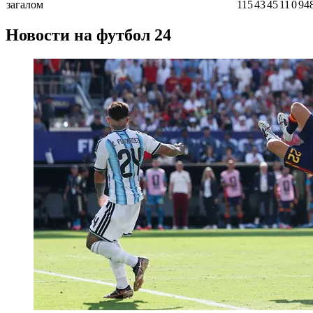
загалом
115
43
45
11
0
94
Новости на футбол 24