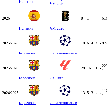
Испания
ЧМ 2026
2026
8
1
-
-
-
61
Испания
ЧМ 2026
2025/2026
10
6
4
4
-
87
Барселона
Лига чемпионов
22
2025/2026
28
16
11
1
-
ʼ
Барселона
Ла Лига
11
2024/2025
13
5
3
-
-
ʼ
Барселона
Лига чемпионов