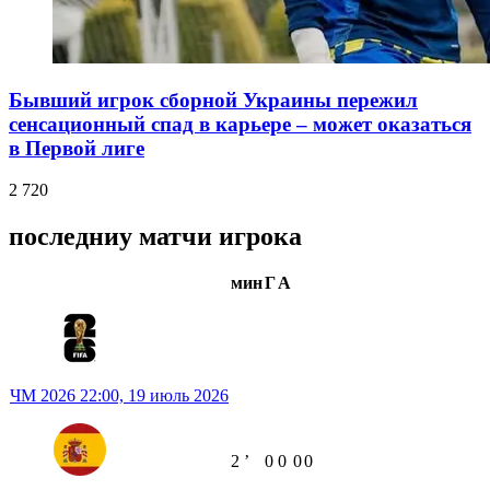
Бывший игрок сборной Украины пережил
сенсационный спад в карьере – может оказаться
в Первой лиге
2 720
последниу матчи игрока
мин
Г
А
ЧМ 2026
22:00,
19 июль 2026
2
ʼ
0
0
0
0