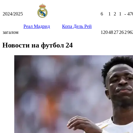
2024/2025
6
1
2
1
-
47
Реал Мадрид
Копа Дель Рей
загалом
120
48
27
26
2
96
Новости на футбол 24