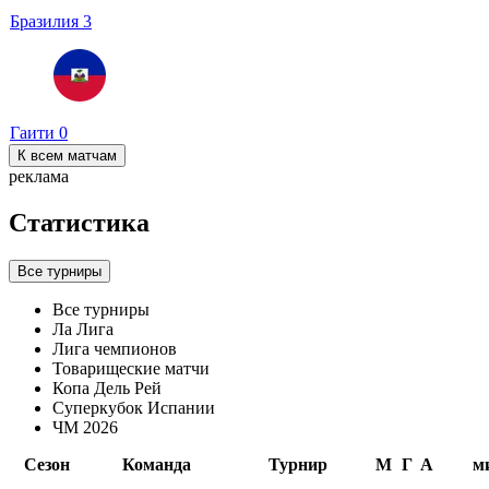
Бразилия
3
Гаити
0
К всем матчам
реклама
Статистика
Все турниры
Все турниры
Ла Лига
Лига чемпионов
Товарищеские матчи
Копа Дель Рей
Суперкубок Испании
ЧМ 2026
Сезон
Команда
Турнир
М
Г
А
м