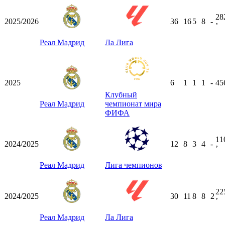
28
2025/2026
36
16
5
8
-
ʼ
Реал Мадрид
Ла Лига
2025
6
1
1
1
-
45
Клубный
Реал Мадрид
чемпионат мира
ФИФА
11
2024/2025
12
8
3
4
-
ʼ
Реал Мадрид
Лига чемпионов
22
2024/2025
30
11
8
8
2
ʼ
Реал Мадрид
Ла Лига