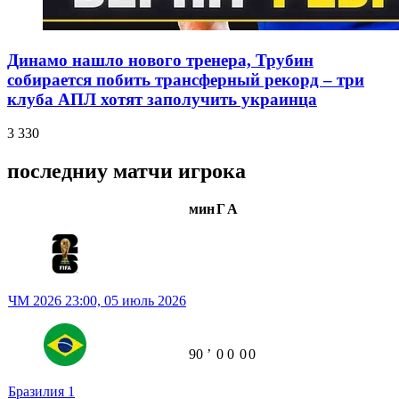
Динамо нашло нового тренера, Трубин
собирается побить трансферный рекорд – три
клуба АПЛ хотят заполучить украинца
3 330
последниу матчи игрока
мин
Г
А
ЧМ 2026
23:00,
05 июль 2026
90
ʼ
0
0
0
0
Бразилия
1