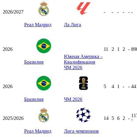
2026/2027
-
-
-
-
-
-
Реал Мадрид
Ла Лига
2026
11
2
1
2
-
89
Южная Америка –
Бразилия
Квалификация
ЧМ 2026
2026
5
4
1
-
-
44
Бразилия
ЧМ 2026
11
2025/2026
14
5
6
2
-
ʼ
Реал Мадрид
Лига чемпионов