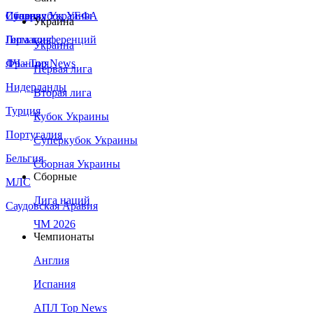
Сборная Украины
Италия
Суперкубок УЕФА
Украина
Германия
Лига конференций
Украина
Франция
ЛЧ - Top News
Первая лига
Нидерланды
Вторая лига
Турция
Кубок Украины
Португалия
Суперкубок Украины
Бельгия
Сборная Украины
Сборные
МЛС
Лига наций
Саудовская Аравия
ЧМ 2026
Чемпионаты
Англия
Испания
АПЛ Top News