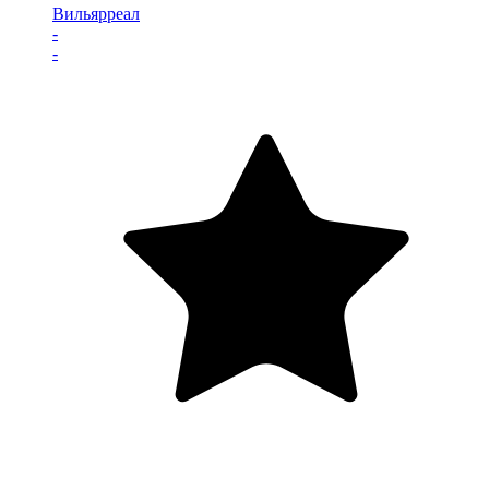
Вильярреал
-
-