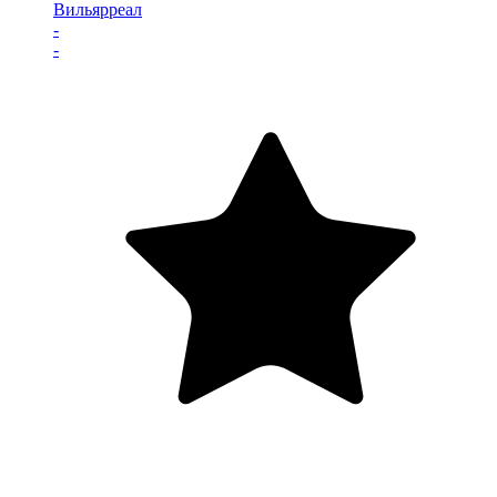
Вильярреал
-
-