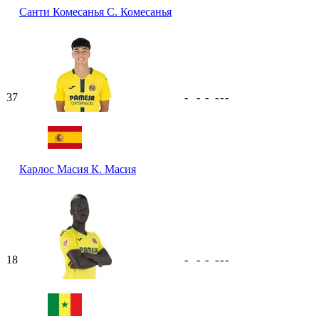
Санти Комесанья
С. Комесанья
37
-
-
-
-
-
-
Карлос Масия
К. Масия
18
-
-
-
-
-
-