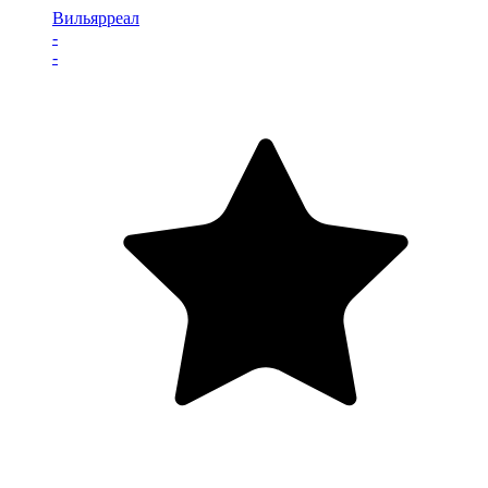
Вильярреал
-
-