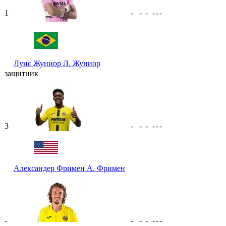
1
-
-
-
-
-
-
Луис Жуниор
Л. Жуниор
защитник
3
-
-
-
-
-
-
Александер Фримен
А. Фримен
-
-
-
-
-
-
-