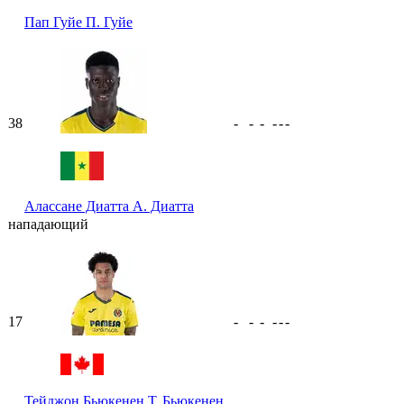
Пап Гуйе
П. Гуйе
38
-
-
-
-
-
-
Алассане Диатта
А. Диатта
нападающий
17
-
-
-
-
-
-
Тейджон Бьюкенен
Т. Бьюкенен