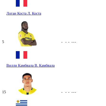
Логан Коста
Л. Коста
5
-
-
-
-
-
-
Вилли Камбвала
В. Камбвала
15
-
-
-
-
-
-