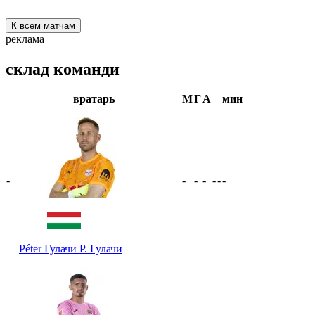
К всем матчам
реклама
склад команди
вратарь
М
Г
А
мин
-
-
-
-
-
-
-
Péter Гулачи
P. Гулачи