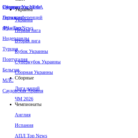
Сборная Украины
Италия
Суперкубок УЕФА
Украина
Германия
Лига конференций
Украина
Франция
ЛЧ - Top News
Первая лига
Нидерланды
Вторая лига
Турция
Кубок Украины
Португалия
Суперкубок Украины
Бельгия
Сборная Украины
Сборные
МЛС
Лига наций
Саудовская Аравия
ЧМ 2026
Чемпионаты
Англия
Испания
АПЛ Top News