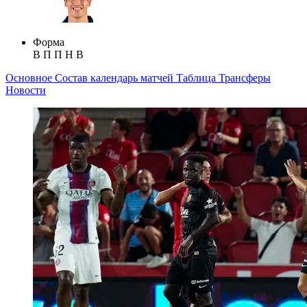
Форма
В
П
П
Н
В
Основное
Состав
календарь матчей
Таблица
Трансферы
Новости