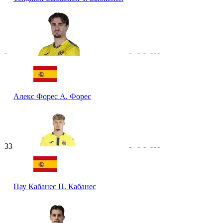
-
-
-
-
-
-
-
Алекс Форес
А. Форес
33
-
-
-
-
-
-
Пау Кабанес
П. Кабанес