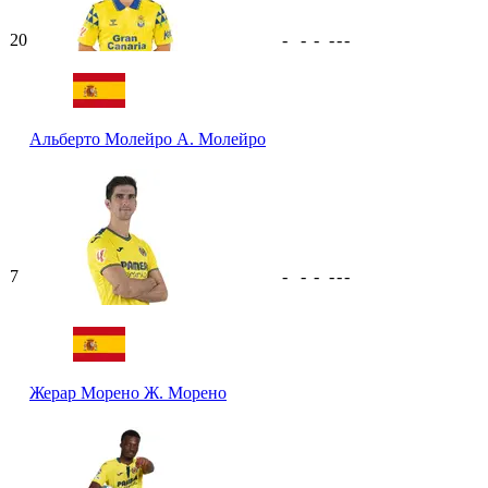
20
-
-
-
-
-
-
Альберто Молейро
А. Молейро
7
-
-
-
-
-
-
Жерар Морено
Ж. Морено