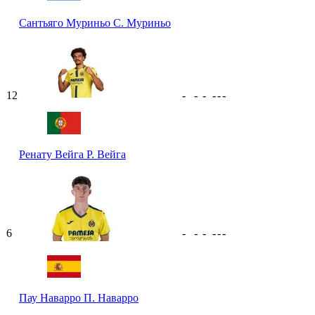
Сантьяго Муриньо
С. Муриньо
12
-
-
-
-
-
-
Ренату Вейга
Р. Вейга
6
-
-
-
-
-
-
Пау Наварро
П. Наварро