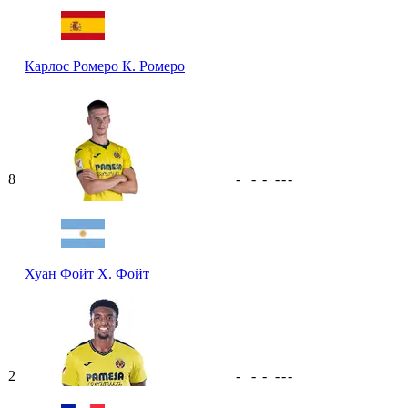
Карлос Ромеро
К. Ромеро
8
-
-
-
-
-
-
Хуан Фойт
Х. Фойт
2
-
-
-
-
-
-