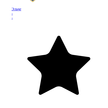
Эльче
-
-