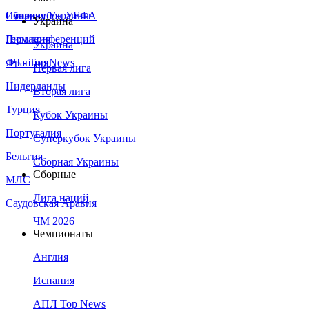
Сборная Украины
Италия
Суперкубок УЕФА
Украина
Германия
Лига конференций
Украина
Франция
ЛЧ - Top News
Первая лига
Нидерланды
Вторая лига
Турция
Кубок Украины
Португалия
Суперкубок Украины
Бельгия
Сборная Украины
Сборные
МЛС
Лига наций
Саудовская Аравия
ЧМ 2026
Чемпионаты
Англия
Испания
АПЛ Top News