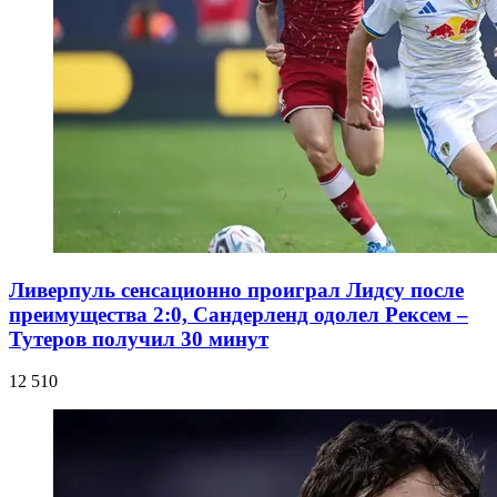
Ливерпуль сенсационно проиграл Лидсу после
преимущества 2:0, Сандерленд одолел Рексем –
Тутеров получил 30 минут
12 510