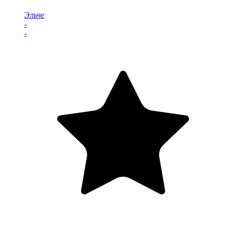
Эльче
-
-