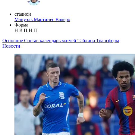
стадион
Мануэль Мартинес Валеро
Форма
Н
В
П
Н
П
Основное
Состав
календарь матчей
Таблица
Трансферы
Новости