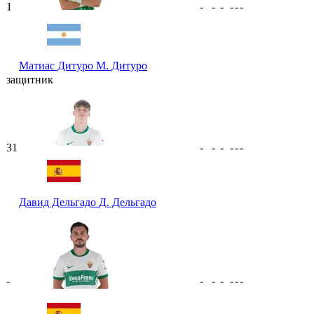
1
-
-
-
-
-
-
Матиас Дитуро
М. Дитуро
защитник
31
-
-
-
-
-
-
Давид Дельгадо
Д. Дельгадо
-
-
-
-
-
-
-