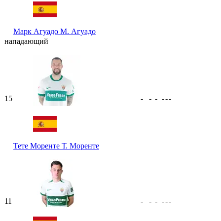
Марк Агуадо
М. Агуадо
нападающий
15
-
-
-
-
-
-
Тете Моренте
Т. Моренте
11
-
-
-
-
-
-