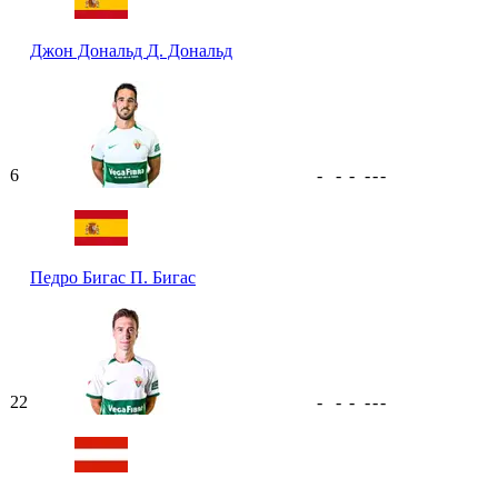
Джон Дональд
Д. Дональд
6
-
-
-
-
-
-
Педро Бигас
П. Бигас
22
-
-
-
-
-
-