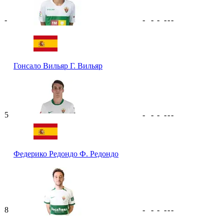
-
-
-
-
-
-
-
Гонсало Вильяр
Г. Вильяр
5
-
-
-
-
-
-
Федерико Редондо
Ф. Редондо
8
-
-
-
-
-
-