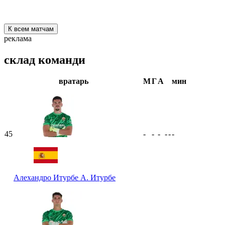
К всем матчам
реклама
склад команди
вратарь
М
Г
А
мин
45
-
-
-
-
-
-
Алехандро Итурбе
А. Итурбе