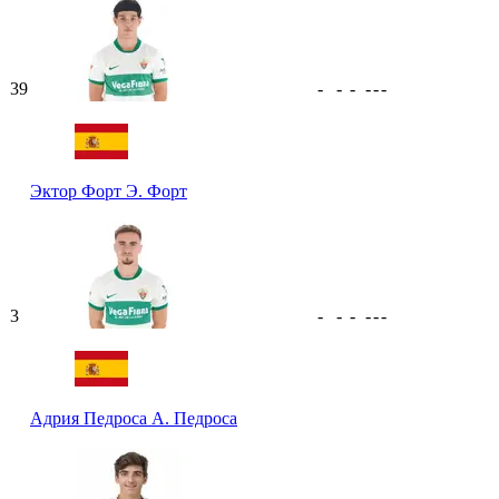
39
-
-
-
-
-
-
Эктор Форт
Э. Форт
3
-
-
-
-
-
-
Адрия Педроса
А. Педроса