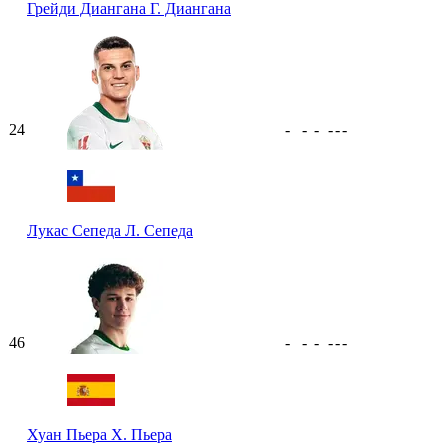
Грейди Диангана
Г. Диангана
24
-
-
-
-
-
-
Лукас Сепеда
Л. Сепеда
46
-
-
-
-
-
-
Хуан Пьера
Х. Пьера