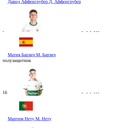
Давид Аффенгрубер
Д. Аффенгрубер
-
-
-
-
-
-
-
Матия Барзич
М. Барзич
полузащитник
16
-
-
-
-
-
-
Мартим Нету
М. Нету