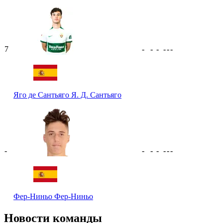
7
-
-
-
-
-
-
Яго де Сантьяго
Я. Д. Сантьяго
-
-
-
-
-
-
-
Фер-Ниньо
Фер-Ниньо
Новости команды