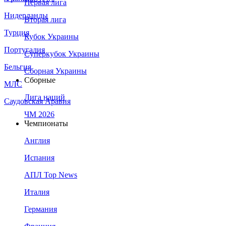
Первая лига
Нидерланды
Вторая лига
Турция
Кубок Украины
Португалия
Суперкубок Украины
Бельгия
Сборная Украины
Сборные
МЛС
Лига наций
Саудовская Аравия
ЧМ 2026
Чемпионаты
Англия
Испания
АПЛ Top News
Италия
Германия