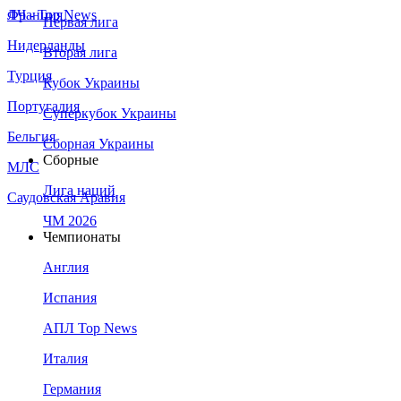
Франция
ЛЧ - Top News
Первая лига
Нидерланды
Вторая лига
Турция
Кубок Украины
Португалия
Суперкубок Украины
Бельгия
Сборная Украины
Сборные
МЛС
Лига наций
Саудовская Аравия
ЧМ 2026
Чемпионаты
Англия
Испания
АПЛ Top News
Италия
Германия