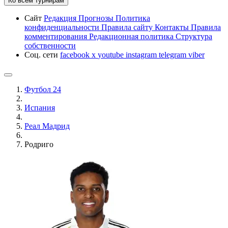
Ко всем турнирам
Сайт
Редакция
Прогнозы
Политика
конфиденциальности
Правила сайту
Контакты
Правила
комментирования
Редакционная политика
Структура
собственности
Соц. сети
facebook
x
youtube
instagram
telegram
viber
Футбол 24
Испания
Реал Мадрид
Родриго