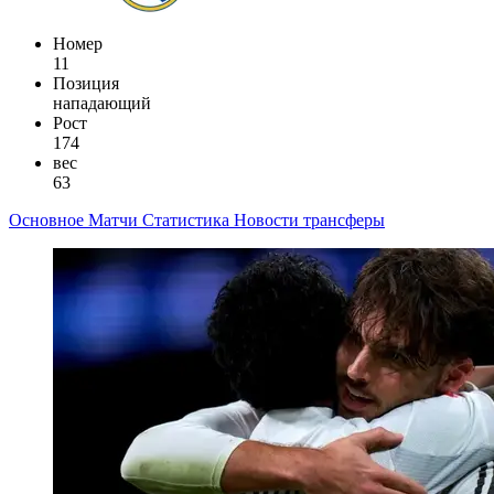
Номер
11
Позиция
нападающий
Рост
174
вес
63
Основное
Матчи
Статистика
Новости
трансферы