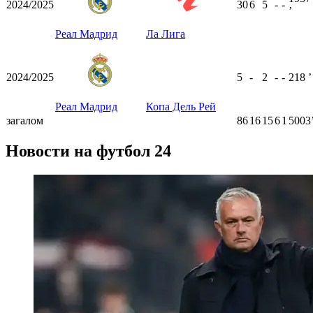
2024/2025
30
6
5
-
-
ʼ
Реал Мадрид
Ла Лига
2024/2025
5
-
2
-
-
218
ʼ
Реал Мадрид
Копа Дель Рей
загалом
86
16
15
6
1
5003
Новости на футбол 24