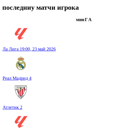
последниу матчи игрока
мин
Г
А
Ла Лига
19:00,
23 май 2026
Реал Мадрид
4
Атлетик
2