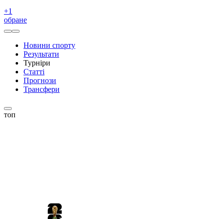
+
1
обране
Новини спорту
Результати
Турніри
Статті
Прогнози
Трансфери
топ