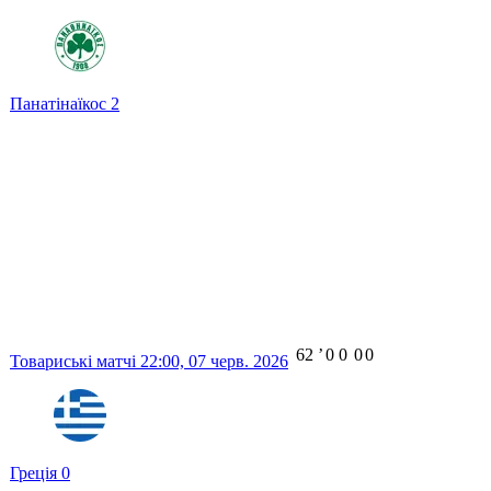
Панатінаїкос
2
62
ʼ
0
0
0
0
Товариські матчі
22:00,
07 черв. 2026
Греція
0