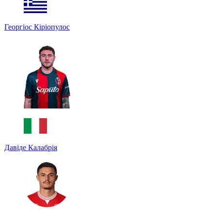
Георгіос Кіріопулос
Давіде Калабрія