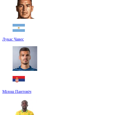
Лукас Чавес
Мілош Пантовіч