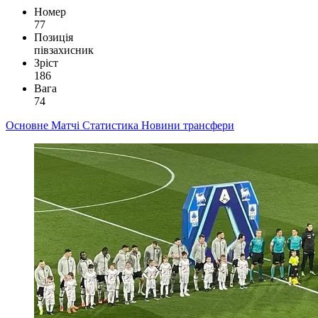
Номер
77
Позиція
півзахисник
Зріст
186
Вага
74
Основне
Матчі
Статистика
Новини
трансфери