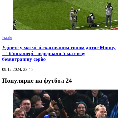
Італія
Удінезе у матчі зі скасованим голом дотис Монцу
– "б'янконері" перервали 5-матчеву
безвиграшну серію
09.12.2024, 23:45
Популярне на футбол 24