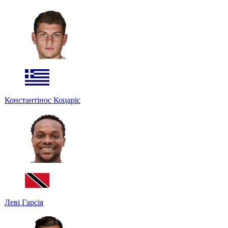
Константінос Коцаріс
Леві Гарсія