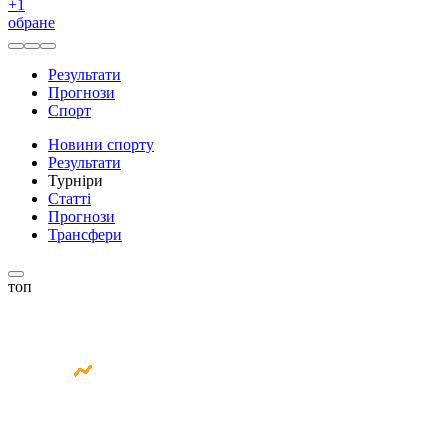
+
1
обране
Результати
Прогнози
Спорт
Новини спорту
Результати
Турніри
Статті
Прогнози
Трансфери
топ