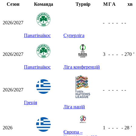
Сезон
Команда
Турнір
М
Г
А
хв
2026/2027
-
-
-
-
-
-
Панатінаїкос
Суперліга
2026/2027
3
-
-
-
-
270
ʼ
Панатінаїкос
Ліга конференцій
2026/2027
-
-
-
-
-
-
Греція
Ліга націй
2026
1
-
-
-
-
28
ʼ
Європа –