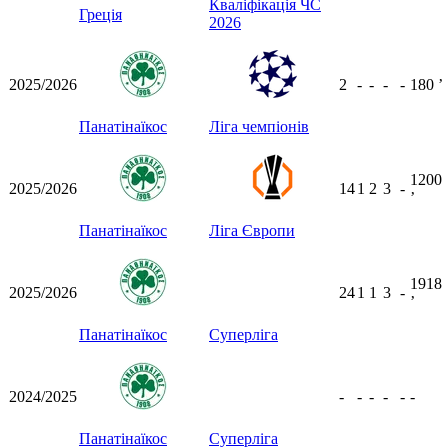
Кваліфікація ЧС
Греція
2026
2025/2026
2
-
-
-
-
180
ʼ
Панатінаїкос
Ліга чемпіонів
1200
2025/2026
14
1
2
3
-
ʼ
Панатінаїкос
Ліга Європи
1918
2025/2026
24
1
1
3
-
ʼ
Панатінаїкос
Суперліга
2024/2025
-
-
-
-
-
-
Панатінаїкос
Суперліга