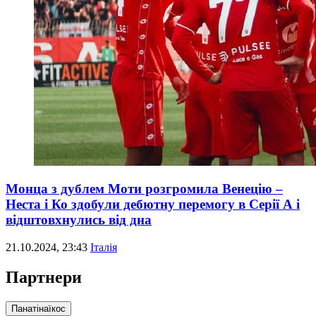
Монца з дублем Моти розгромила Венецію –
Неста і Ко здобули дебютну перемогу в Серії А і
відштовхнулись від дна
21.10.2024, 23:43
Італія
Партнери
Панатінаїкос