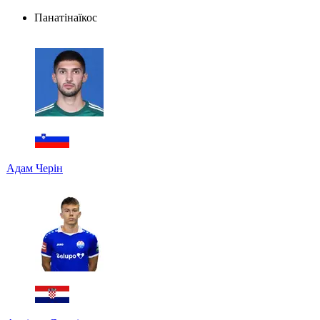
Панатінаїкос
Адам Черін