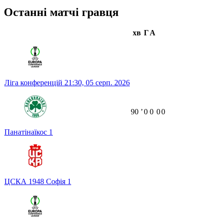
Останні матчі гравця
хв
Г
А
Ліга конференцій
21:30,
05 серп. 2026
90
ʼ
0
0
0
0
Панатінаїкос
1
ЦСКА 1948 Софія
1