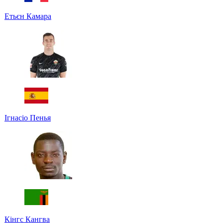
Етьєн Камара
Ігнасіо Пенья
Кінгс Кангва