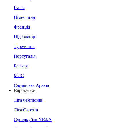
Італія
Німеччина
Франція
Нідерланди
Туреччина
Португалія
Бельгія
МЛС
Саудівська Аравія
Єврокубки
Ліга чемпіонів
Ліга Європи
Суперкубок УЄФА