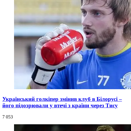
Український голкіпер змінив клуб в Білорусі –
його підозрювали у втечі з країни через Тису
7 053