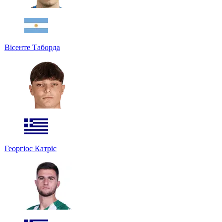
Вісенте Таборда
Георгіос Катріс