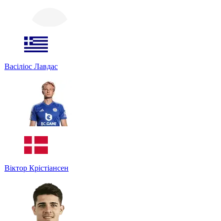
Васіліос Лавдас
Віктор Крістіансен