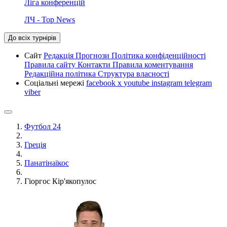
Ліга конференцій
ЛЧ - Top News
До всіх турнірів
Сайт
Редакція
Прогнози
Політика конфіденційності
Правила сайту
Контакти
Правила коментування
Редакційна політика
Структура власності
Соціальні мережі
facebook
x
youtube
instagram
telegram
viber
Футбол 24
Греція
Панатінаїкос
Гіоргос Кір'якопулос