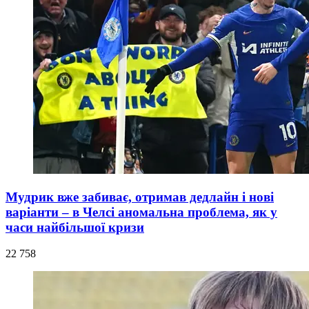
Мудрик вже забиває, отримав дедлайн і нові
варіанти – в Челсі аномальна проблема, як у
часи найбільшої кризи
22 758