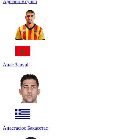
Адріано Ягушіч
Анас Зарурі
Анастасіос Бакасетас