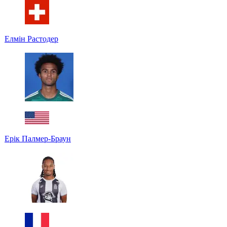
Елмін Растодер
Ерік Палмер-Браун