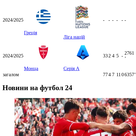
2024/2025
-
-
-
-
-
-
Греція
Ліга націй
2761
2024/2025
33
2
4
5
-
ʼ
Монца
Серія А
загалом
77
4
7
11
0
6357ʼ
Новини на футбол 24