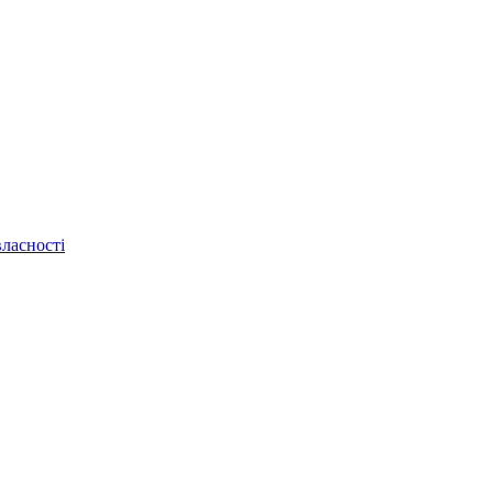
ласності