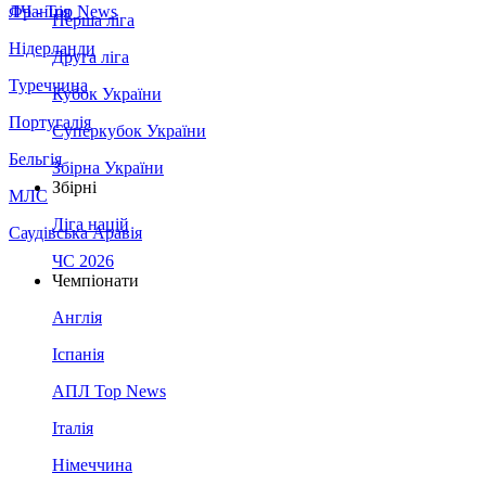
Франція
ЛЧ - Top News
Перша ліга
Нідерланди
Друга ліга
Туреччина
Кубок України
Португалія
Суперкубок України
Бельгія
Збірна України
Збірні
МЛС
Ліга націй
Саудівська Аравія
ЧС 2026
Чемпіонати
Англія
Іспанія
АПЛ Top News
Італія
Німеччина