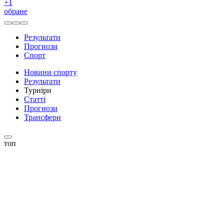
+
1
обране
Результати
Прогнози
Спорт
Новини спорту
Результати
Турніри
Статті
Прогнози
Трансфери
топ