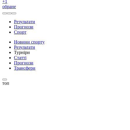
+
1
обране
Результати
Прогнози
Спорт
Новини спорту
Результати
Турніри
Статті
Прогнози
Трансфери
топ