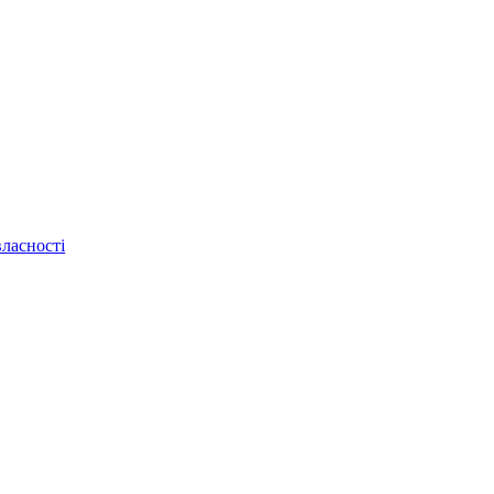
ласності