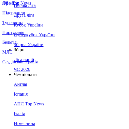
Франція
ЛЧ - Top News
Перша ліга
Нідерланди
Друга ліга
Туреччина
Кубок України
Португалія
Суперкубок України
Бельгія
Збірна України
Збірні
МЛС
Ліга націй
Саудівська Аравія
ЧС 2026
Чемпіонати
Англія
Іспанія
АПЛ Top News
Італія
Німеччина