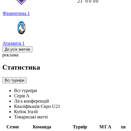
23
ʼ
0
0
0
0
Фіорентина
1
Аталанта
1
До усіх матчів
реклама
Статистика
Всі турніри
Всі турніри
Серія А
Ліга конференцій
Кваліфікація Євро U21
Кубок Італії
Товариські матчі
Сезон
Команда
Турнір
М
Г
А
хв