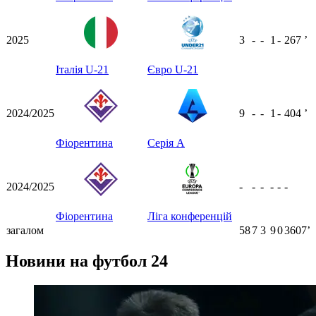
2025
3
-
-
1
-
267
ʼ
Італія U-21
Євро U-21
2024/2025
9
-
-
1
-
404
ʼ
Фіорентина
Серія А
2024/2025
-
-
-
-
-
-
Фіорентина
Ліга конференцій
загалом
58
7
3
9
0
3607ʼ
Новини на футбол 24