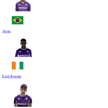
Додо
Едді Куадіо