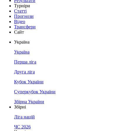
Результати
Турніри
Статті
Прогнози
Відео
Трансфери
Сайт
Україна
Україна
Перша ліга
Друга ліга
Кубок України
Суперкубок України
Збірна України
Збірні
Ліга націй
ЧС 2026