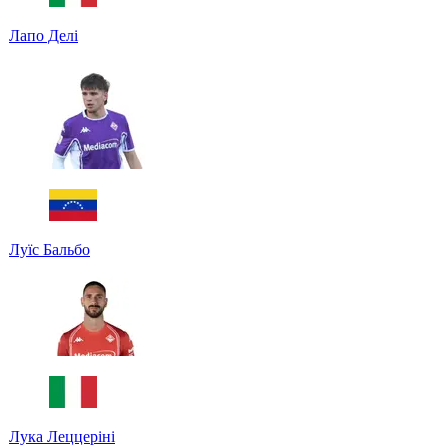
Лапо Делі
Луїс Бальбо
Лука Леццеріні