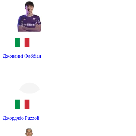
Джованні Фаббіан
Джорджіо Puzzoli