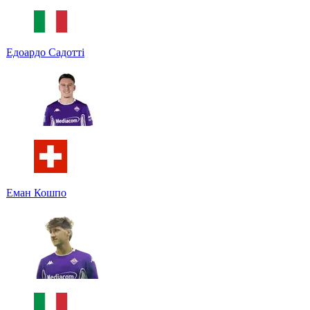
Едоардо Садотті
Еман Кошпо