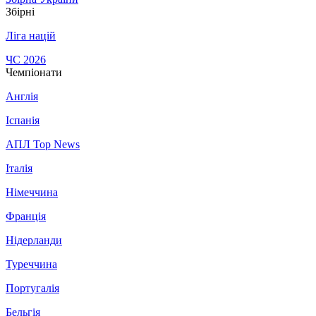
Збірні
Ліга націй
ЧС 2026
Чемпіонати
Англія
Іспанія
АПЛ Top News
Італія
Німеччина
Франція
Нідерланди
Туреччина
Португалія
Бельгія