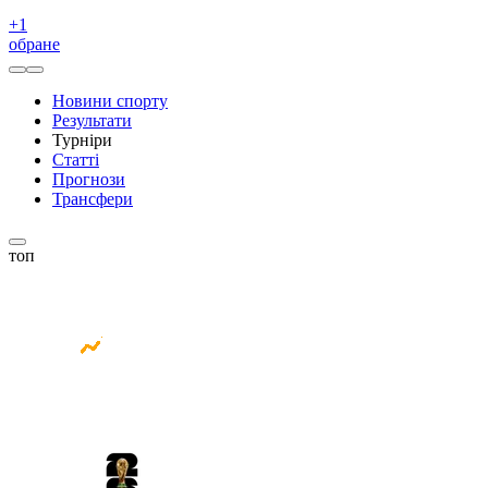
+
1
обране
Новини спорту
Результати
Турніри
Статті
Прогнози
Трансфери
топ