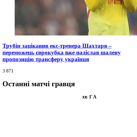
Трубін зацікавив екс-тренера Шахтаря –
переможець єврокубка вже надіслав шалену
пропозицію трансферу українця
3 871
Останні матчі гравця
хв
Г
А