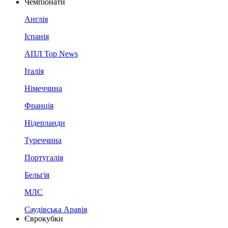
Чемпіонати
Англія
Іспанія
АПЛ Top News
Італія
Німеччина
Франція
Нідерланди
Туреччина
Португалія
Бельгія
МЛС
Саудівська Аравія
Єврокубки