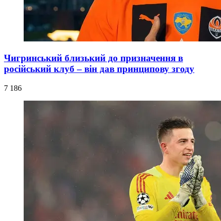
Чигринський близький до призначення в
російський клуб – він дав принципову згоду
7 186