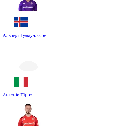
Альберт Гудмундссон
Антоніо Пірро