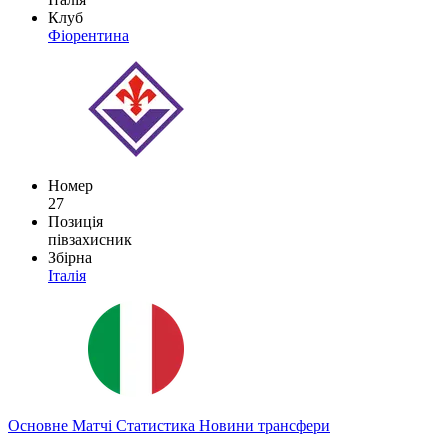
Клуб
Фіорентина
Номер
27
Позиція
півзахисник
Збірна
Італія
Основне
Матчі
Статистика
Новини
трансфери