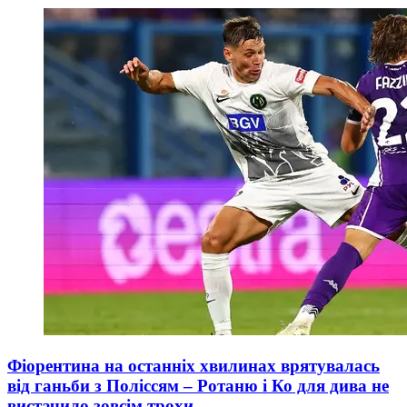
Фіорентина на останніх хвилинах врятувалась
від ганьби з Поліссям – Ротаню і Ко для дива не
вистачило зовсім трохи