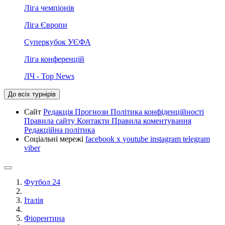
Ліга чемпіонів
Ліга Європи
Суперкубок УЄФА
Ліга конференцій
ЛЧ - Top News
До всіх турнірів
Сайт
Редакція
Прогнози
Політика конфіденційності
Правила сайту
Контакти
Правила коментування
Редакційна політика
Соціальні мережі
facebook
x
youtube
instagram
telegram
viber
Футбол 24
Італія
Фіорентина