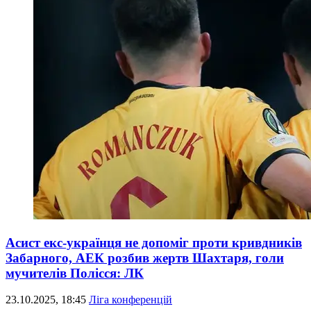
Асист екс-українця не допоміг проти кривдників
Забарного, АЕК розбив жертв Шахтаря, голи
мучителів Полісся: ЛК
23.10.2025, 18:45
Ліга конференцій