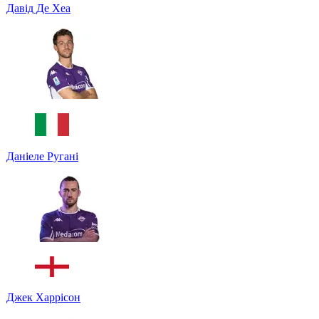
Давід Де Хеа
Даніеле Ругані
Джек Харрісон