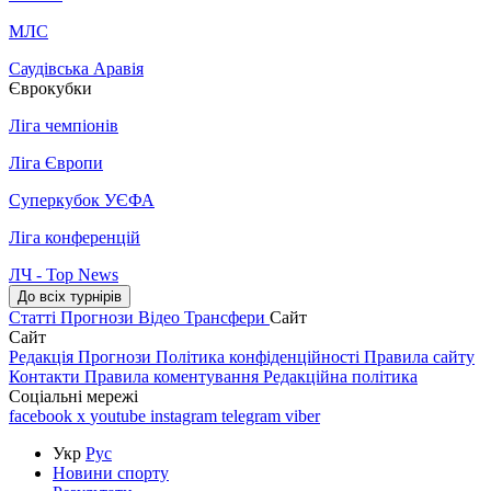
МЛС
Саудівська Аравія
Єврокубки
Ліга чемпіонів
Ліга Європи
Суперкубок УЄФА
Ліга конференцій
ЛЧ - Top News
До всіх турнірів
Статті
Прогнози
Відео
Трансфери
Сайт
Сайт
Редакція
Прогнози
Політика конфіденційності
Правила сайту
Контакти
Правила коментування
Редакційна політика
Соціальні мережі
facebook
x
youtube
instagram
telegram
viber
Укр
Рус
Новини спорту