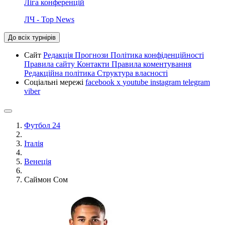
Ліга конференцій
ЛЧ - Top News
До всіх турнірів
Сайт
Редакція
Прогнози
Політика конфіденційності
Правила сайту
Контакти
Правила коментування
Редакційна політика
Структура власності
Соціальні мережі
facebook
x
youtube
instagram
telegram
viber
Футбол 24
Італія
Венеція
Саймон Сом