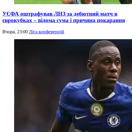
УЄФА оштрафував ЛНЗ за дебютний матч в
єврокубках – відома сума і причина покарання
Вчора, 23:00
Ліга конференцій