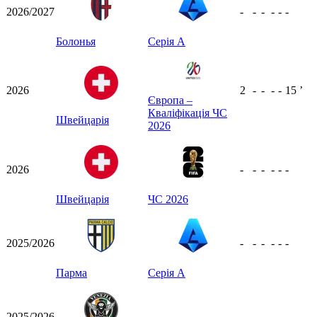
2026/2027
-
-
-
-
-
-
Болонья
Серія А
2026
2
-
-
-
-
15
ʼ
Європа –
Кваліфікація ЧС
Швейцарія
2026
2026
-
-
-
-
-
-
Швейцарія
ЧС 2026
2025/2026
-
-
-
-
-
-
Парма
Серія А
2025/2026
-
-
-
-
-
-