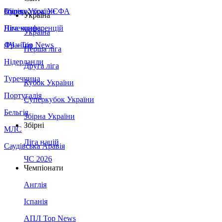
Збірна України
Італія
Суперкубок УЄФА
Україна
Німеччина
Ліга конференцій
Україна
Франція
ЛЧ - Top News
Перша ліга
Нідерланди
Друга ліга
Туреччина
Кубок України
Португалія
Суперкубок України
Бельгія
Збірна України
Збірні
МЛС
Ліга націй
Саудівська Аравія
ЧС 2026
Чемпіонати
Англія
Іспанія
АПЛ Top News