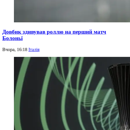
Довбик здивував роллю на перший матч
Болоньї
Вчора, 16:18
Італія