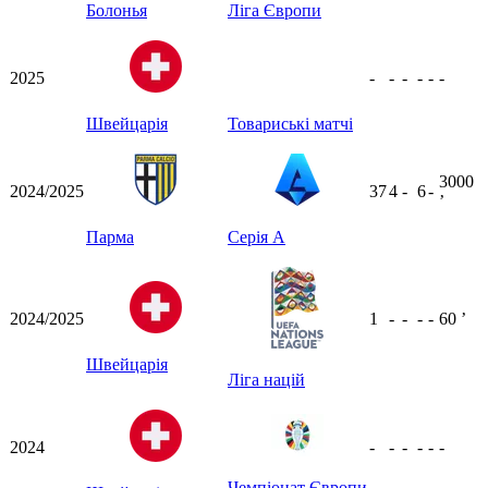
Болонья
Ліга Європи
2025
-
-
-
-
-
-
Швейцарія
Товариські матчі
3000
2024/2025
37
4
-
6
-
ʼ
Парма
Серія А
2024/2025
1
-
-
-
-
60
ʼ
Швейцарія
Ліга націй
2024
-
-
-
-
-
-
Чемпіонат Європи