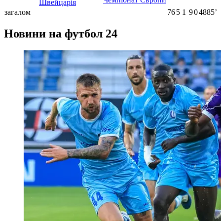
Швейцарія
загалом
76
5
1
9
0
4885ʼ
Новини на футбол 24