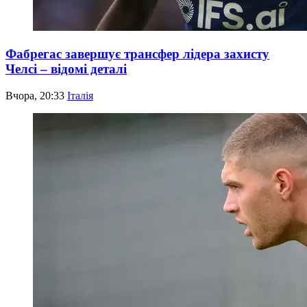
Фабрегас завершує трансфер лідера захисту
Челсі – відомі деталі
Вчора, 20:33
Італія