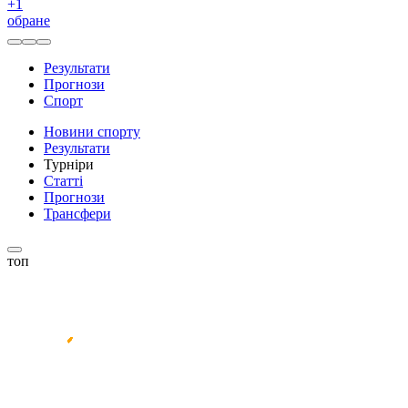
+
1
обране
Результати
Прогнози
Спорт
Новини спорту
Результати
Турніри
Статті
Прогнози
Трансфери
топ