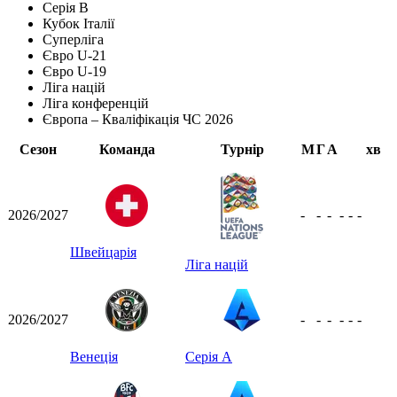
Серія B
Кубок Італії
Суперліга
Євро U-21
Євро U-19
Ліга націй
Ліга конференцій
Європа – Кваліфікація ЧС 2026
Сезон
Команда
Турнір
М
Г
А
хв
2026/2027
-
-
-
-
-
-
Швейцарія
Ліга націй
2026/2027
-
-
-
-
-
-
Венеція
Серія А