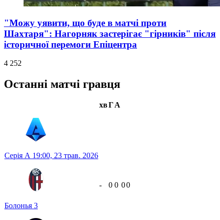
"Можу уявити, що буде в матчі проти
Шахтаря": Нагорняк застерігає "гірників" після
історичної перемоги Епіцентра
4 252
Останні матчі гравця
хв
Г
А
Серія А
19:00,
23 трав. 2026
-
0
0
0
0
Болонья
3