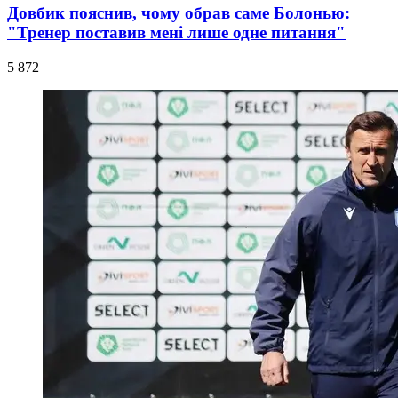
Довбик пояснив, чому обрав саме Болонью:
"Тренер поставив мені лише одне питання"
5 872