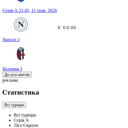
Серія А
21:45,
11 трав. 2026
8
ʼ
0
0
0
0
Наполі
2
Болонья
3
До усіх матчів
реклама
Статистика
Всі турніри
Всі турніри
Серія А
Ліга Європи