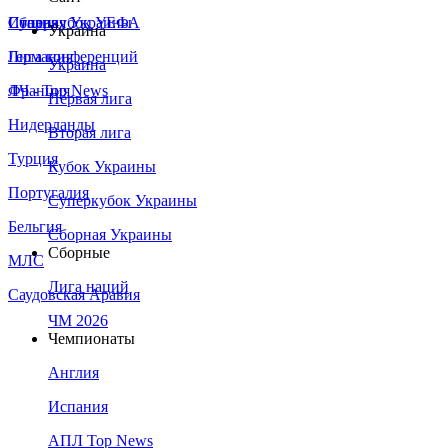
Сборная Украины
Италия
Суперкубок УЕФА
Украина
Германия
Лига конференций
Украина
Франция
ЛЧ - Top News
Первая лига
Нидерланды
Вторая лига
Турция
Кубок Украины
Португалия
Суперкубок Украины
Бельгия
Сборная Украины
Сборные
МЛС
Лига наций
Саудовская Аравия
ЧМ 2026
Чемпионаты
Англия
Испания
АПЛ Top News