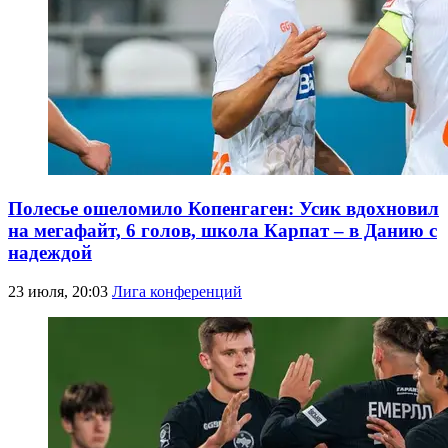
Полесье ошеломило Копенгаген: Усик вдохновил
на мегафайт, 6 голов, школа Карпат – в Данию с
надеждой
23 июля, 20:03
Лига конференций