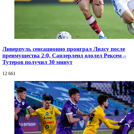
Ливерпуль сенсационно проиграл Лидсу после
преимущества 2:0, Сандерленд одолел Рексем –
Тутеров получил 30 минут
12 661