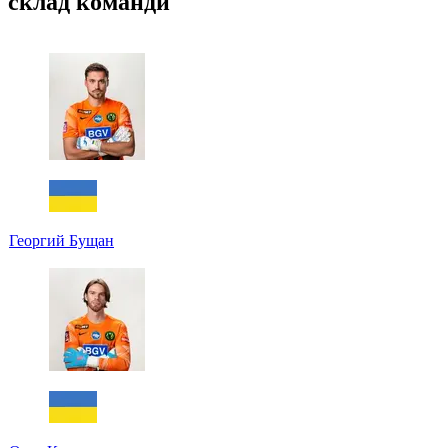
склад команди
Георгий Бущан