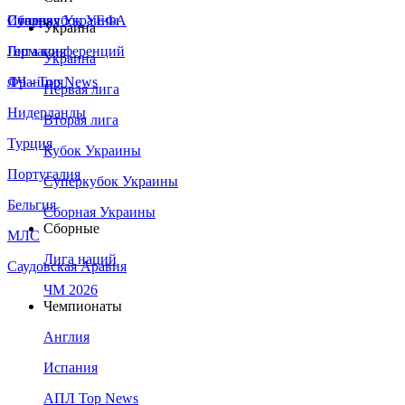
Сборная Украины
Италия
Суперкубок УЕФА
Украина
Германия
Лига конференций
Украина
Франция
ЛЧ - Top News
Первая лига
Нидерланды
Вторая лига
Турция
Кубок Украины
Португалия
Суперкубок Украины
Бельгия
Сборная Украины
Сборные
МЛС
Лига наций
Саудовская Аравия
ЧМ 2026
Чемпионаты
Англия
Испания
АПЛ Top News