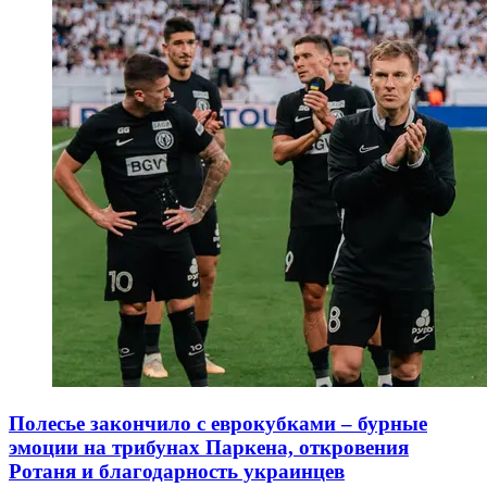
Полесье закончило с еврокубками – бурные
эмоции на трибунах Паркена, откровения
Ротаня и благодарность украинцев