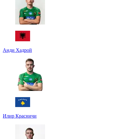
Анди Хадрой
Илир Красничи