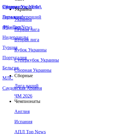
Сборная Украины
Италия
Суперкубок УЕФА
Украина
Германия
Лига конференций
Украина
Франция
ЛЧ - Top News
Первая лига
Нидерланды
Вторая лига
Турция
Кубок Украины
Португалия
Суперкубок Украины
Бельгия
Сборная Украины
Сборные
МЛС
Лига наций
Саудовская Аравия
ЧМ 2026
Чемпионаты
Англия
Испания
АПЛ Top News