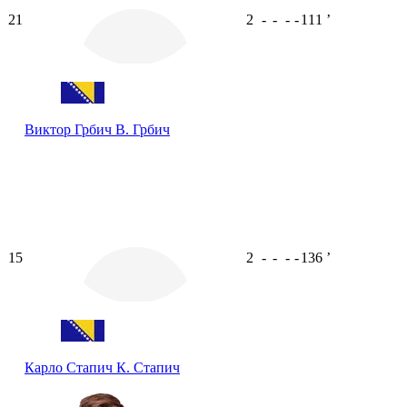
21
2
-
-
-
-
111
ʼ
Виктор Грбич
В. Грбич
15
2
-
-
-
-
136
ʼ
Карло Стапич
К. Стапич