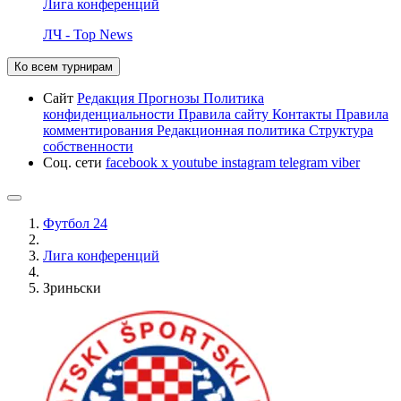
Лига конференций
ЛЧ - Top News
Ко всем турнирам
Сайт
Редакция
Прогнозы
Политика
конфиденциальности
Правила сайту
Контакты
Правила
комментирования
Редакционная политика
Структура
собственности
Соц. сети
facebook
x
youtube
instagram
telegram
viber
Футбол 24
Лига конференций
Зриньски