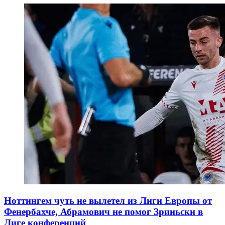
Ноттингем чуть не вылетел из Лиги Европы от
Фенербахче, Абрамович не помог Зриньски в
Лиге конференций