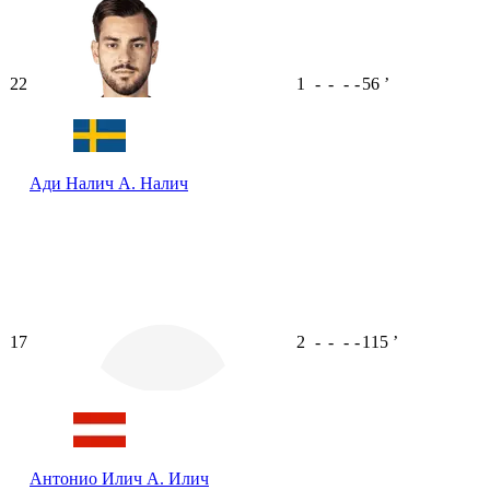
22
1
-
-
-
-
56
ʼ
Ади Налич
А. Налич
17
2
-
-
-
-
115
ʼ
Антонио Илич
А. Илич