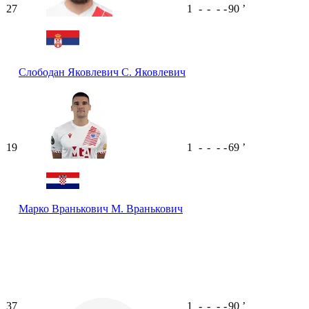
27
1
-
-
-
-
90
ʼ
Слободан Яковлевич
С. Яковлевич
19
1
-
-
-
-
69
ʼ
Марко Вранькович
М. Вранькович
37
1
-
-
-
-
90
ʼ