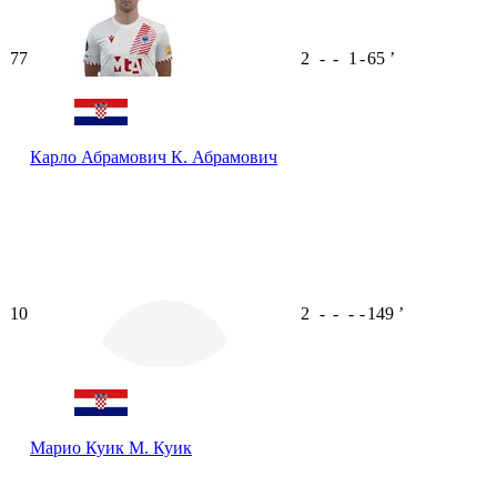
77
2
-
-
1
-
65
ʼ
Карло Абрамович
К. Абрамович
10
2
-
-
-
-
149
ʼ
Марио Куик
М. Куик