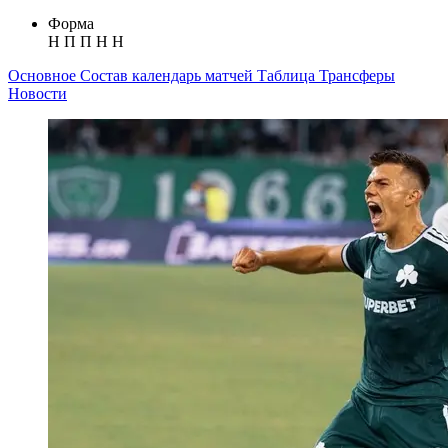
Форма
Н
П
П
Н
Н
Основное
Состав
календарь матчей
Таблица
Трансферы
Новости