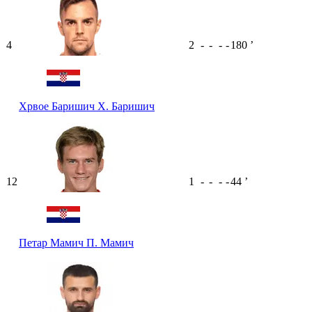
4
2
-
-
-
-
180
ʼ
Хрвое Баришич
Х. Баришич
12
1
-
-
-
-
44
ʼ
Петар Мамич
П. Мамич