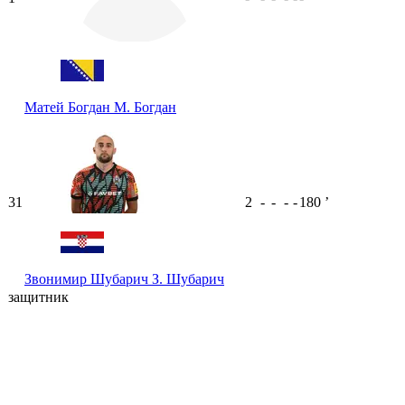
Матей Богдан
М. Богдан
31
2
-
-
-
-
180
ʼ
Звонимир Шубарич
З. Шубарич
защитник