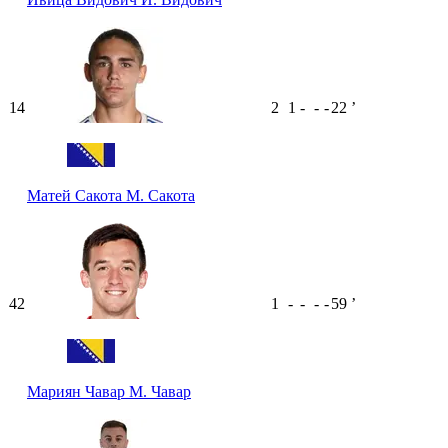
14
2
1
-
-
-
22
ʼ
Матей Сакота
М. Сакота
42
1
-
-
-
-
59
ʼ
Мариян Чавар
М. Чавар