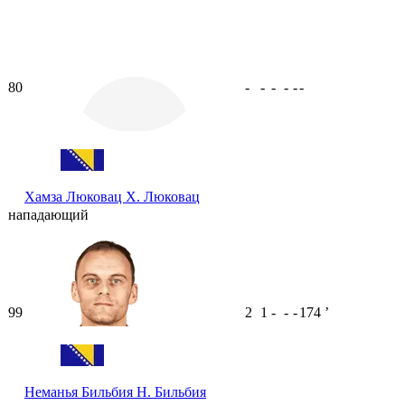
80
-
-
-
-
-
-
Хамза Люковац
Х. Люковац
нападающий
99
2
1
-
-
-
174
ʼ
Неманья Бильбия
Н. Бильбия