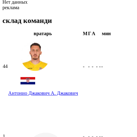
Нет данных
реклама
склад команди
вратарь
М
Г
А
мин
44
-
-
-
-
-
-
Антонио Джакович
А. Джакович
1
-
-
-
-
-
-