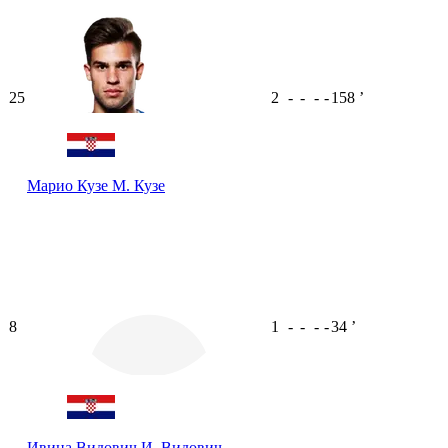
25
2
-
-
-
-
158
ʼ
Марио Кузе
М. Кузе
8
1
-
-
-
-
34
ʼ
Ивица Видович
И. Видович