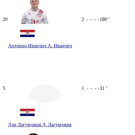
20
2
-
-
-
-
180
ʼ
Антонио Иванчич
А. Иванчич
5
1
-
-
-
-
31
ʼ
Дэн Лагумджия
Д. Лагумджия