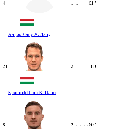
4
1
1
-
-
-
61
ʼ
Андор Лапу
А. Лапу
21
2
-
-
1
-
180
ʼ
Кристоф Папп
К. Папп
8
2
-
-
-
-
60
ʼ