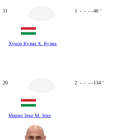
11
1
-
-
-
-
46
ʼ
Хунор Кузма
Х. Кузма
20
2
-
-
-
-
134
ʼ
Марио Зеке
М. Зеке