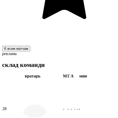
К всем матчам
реклама
склад команди
вратарь
М
Г
А
мин
28
-
-
-
-
-
-