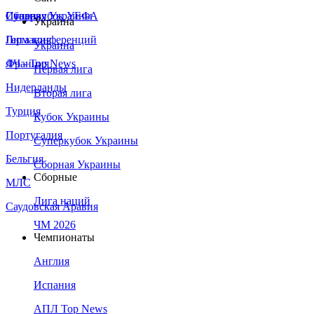
Сборная Украины
Италия
Суперкубок УЕФА
Украина
Германия
Лига конференций
Украина
Франция
ЛЧ - Top News
Первая лига
Нидерланды
Вторая лига
Турция
Кубок Украины
Португалия
Суперкубок Украины
Бельгия
Сборная Украины
Сборные
МЛС
Лига наций
Саудовская Аравия
ЧМ 2026
Чемпионаты
Англия
Испания
АПЛ Top News