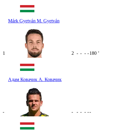
Márk Gyetván
M. Gyetván
1
2
-
-
-
-
180
ʼ
Адам Ковачик
А. Ковачик
-
-
-
-
-
-
-