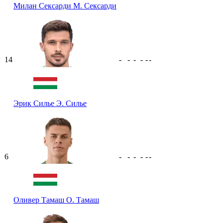
Милан Сексарди
М. Сексарди
14
-
-
-
-
-
-
Эрик Силье
Э. Силье
6
-
-
-
-
-
-
Оливер Тамаш
О. Тамаш