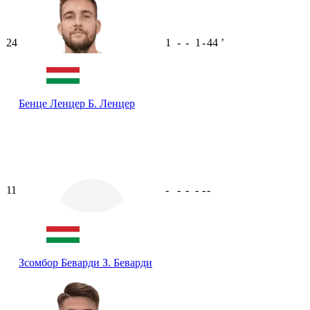
24
1
-
-
1
-
44
ʼ
Бенце Ленцер
Б. Ленцер
11
-
-
-
-
-
-
Зсомбор Беварди
З. Беварди