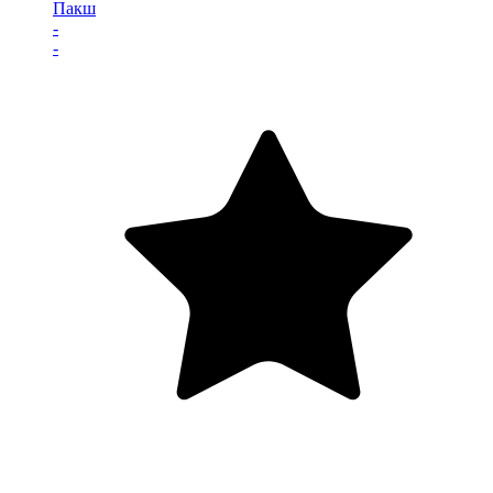
Пакш
-
-