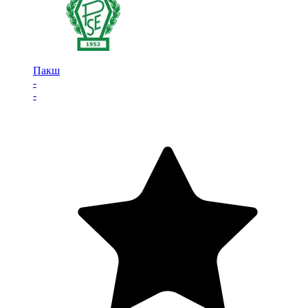
Пакш
-
-