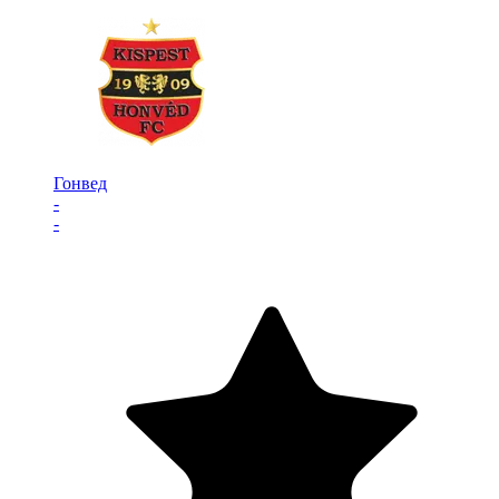
Гонвед
-
-