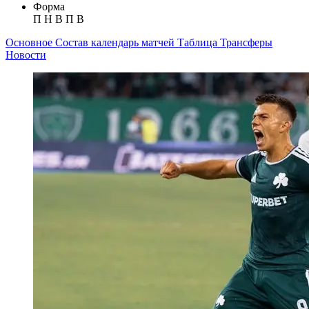
Форма
П
Н
В
П
В
Основное
Состав
календарь матчей
Таблица
Трансферы
Новости