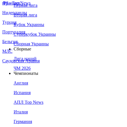
Франция
ЛЧ - Top News
Первая лига
Нидерланды
Вторая лига
Турция
Кубок Украины
Португалия
Суперкубок Украины
Бельгия
Сборная Украины
Сборные
МЛС
Лига наций
Саудовская Аравия
ЧМ 2026
Чемпионаты
Англия
Испания
АПЛ Top News
Италия
Германия