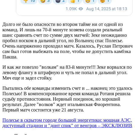
Долго не было опасности во втором тайме ни от одной из
команд. И лишь на 70-й минуте хозяева создали реальный
шанс сравнять счет по сумме двух матчей: Зеке неожиданно
пробил носком в дальний угол, но Волынец спас Полесье.
Очень напряженно проходил матч. Казалось, Руслан Петрович
сам был готов выбежать на поле, чтобы не допустить камбэка
Пакша.
И как же повезло "волкам" на 83-й минуте!!! Зеке ворвался по
левому флангу в штрафную и чуть не попал в дальний угол.
Мяч еще и задел стойку.
Пытались обе команды изменить счет и ... наконец это удалось
Полесью! В компенсированное время команда Ротаня решила
судьбу противостояния. Нервный поединок, но хороший
результат. Далее "волков" ждет итальянская Фиорентина.
Первый матч состоится уже 21 августа.
Полесье в скрытом городе большой энергетики: мощная АЭС,
доступный стадион и "донт спик" от венгров – ЭКСКЛЮЗИВ