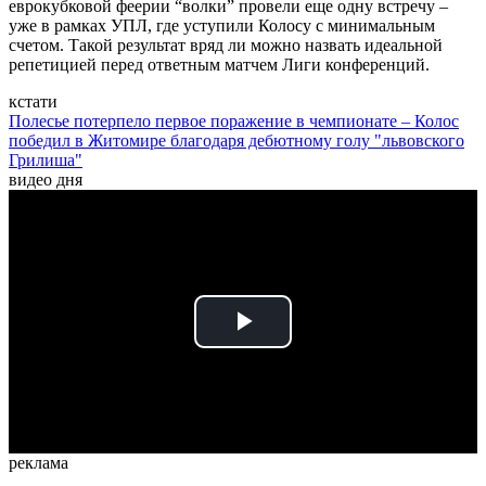
еврокубковой феерии “волки” провели еще одну встречу –
уже в рамках УПЛ, где уступили Колосу с минимальным
счетом. Такой результат вряд ли можно назвать идеальной
репетицией перед ответным матчем Лиги конференций.
кстати
Полесье потерпело первое поражение в чемпионате – Колос
победил в Житомире благодаря дебютному голу "львовского
Грилиша"
видео дня
Play
Video
реклама