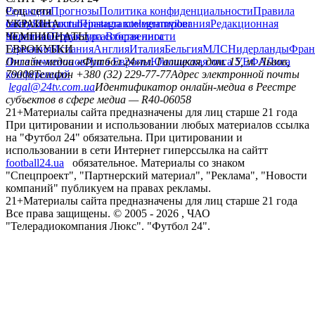
Редакция
Соц. сети
Прогнозы
Политика конфиденциальности
Правила
сайту
facebook
УКРАИНА
Контакты
x
youtube
Правила комментирования
instagram
telegram
viber
Редакционная
политика
Украина
ЧЕМПИОНАТЫ
Первая лига
Структура собственности
Вторая лига
Германия
ЕВРОКУБКИ
Испания
Англия
Италия
Бельгия
МЛС
Нидерланды
Фран
Лига чемпионов
Онлайн-медиа «Футбол 24»
Лига Европы
пл. Галицкая, дом. 15, м. Львов,
Юношеская лига УЕФА
Лига
конференций
79008
Телефон +380 (32) 229-77-77
Адрес электронной почты
legal@24tv.com.ua
Идентификатор онлайн-медиа в Реестре
субъектов в сфере медиа — R40-06058
21+
Материалы сайта предназначены для лиц старше 21 года
При цитировании и использовании любых материалов ссылка
на "Футбол 24" обязательна. При цитировании и
использовании в сети Интернет гиперссылка на сайтт
football24.ua
обязательное. Материалы со знаком
"Спецпроект", "Партнерский материал", "Реклама", "Новости
компаний" публикуем на правах рекламы.
21+
Материалы сайта предназначены для лиц старше 21 года
Все права защищены. © 2005 -
2026
, ЧАО
"Телерадиокомпания Люкс". "Футбол 24".