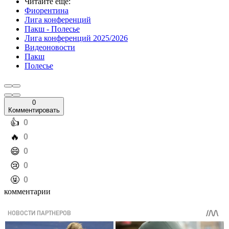
Читайте еще
:
Фиорентина
Лига конференций
Пакш - Полесье
Лига конференций 2025/2026
Видеоновости
Пакш
Полесье
0
Комментировать
️👍
0
️🔥
0
️😄
0
️😢
0
️🤬
0
комментарии