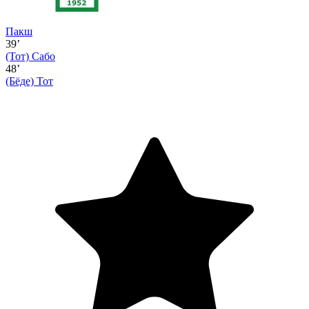
Пакш
39’
(Тот)
Сабо
48’
(Бёде)
Тот