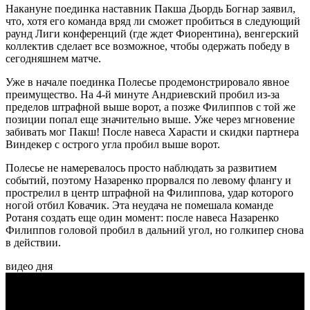
Накануне поединка наставник Пакша Дьордь Богнар заявил,
что, хотя его команда вряд ли сможет пробиться в следующий
раунд Лиги конференций (где ждет Фиорентина), венгерский
коллектив сделает все возможное, чтобы одержать победу в
сегодняшнем матче.
Уже в начале поединка Полесье продемонстрировало явное
преимущество. На 4-й минуте Андриевский пробил из-за
пределов штрафной выше ворот, а позже Филиппов с той же
позиции попал еще значительно выше. Уже через мгновение
забивать мог Пакш! После навеса Харасти и скидки партнера
Виндекер с острого угла пробил выше ворот.
Полесье не намеревалось просто наблюдать за развитием
событий, поэтому Назаренко прорвался по левому флангу и
прострелил в центр штрафной на Филиппова, удар которого
ногой отбил Ковачик. Эта неудача не помешала команде
Ротаня создать еще один момент: после навеса Назаренко
Филиппов головой пробил в дальний угол, но голкипер снова
в действии.
видео дня