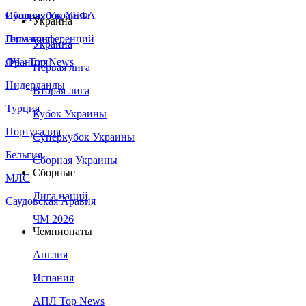
Сборная Украины
Италия
Суперкубок УЕФА
Украина
Германия
Лига конференций
Украина
Франция
ЛЧ - Top News
Первая лига
Нидерланды
Вторая лига
Турция
Кубок Украины
Португалия
Суперкубок Украины
Бельгия
Сборная Украины
Сборные
МЛС
Лига наций
Саудовская Аравия
ЧМ 2026
Чемпионаты
Англия
Испания
АПЛ Top News