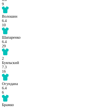
9
Волошин
6.4
10
Шапаренко
6.4
29
2
Буяльский
7.3
16
Огундана
6.4
6
Бражко