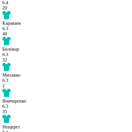
6.4
20
Караваев
6.3
40
Биловар
6.3
32
Михавко
6.3
2
Вивчаренко
6.3
35
Нещерет