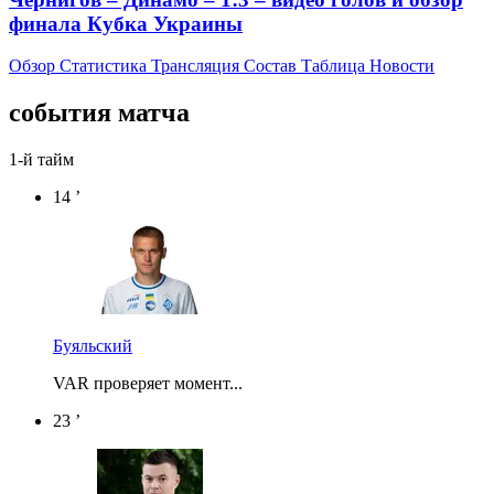
финала Кубка Украины
Обзор
Статистика
Трансляция
Состав
Таблица
Новости
события матча
1-й тайм
14 ’
Буяльский
VAR проверяет момент...
23 ’