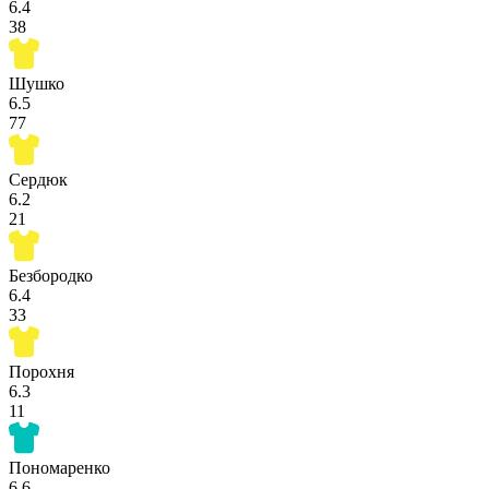
6.4
38
Шушко
6.5
77
Сердюк
6.2
21
Безбородко
6.4
33
Порохня
6.3
11
Пономаренко
6.6