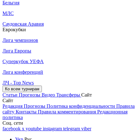
Бельгия
МЛС
Саудовская Аравия
Еврокубки
Лига чемпионов
Лига Европы
Суперкубок УЕФА
Лига конференций
ЛЧ - Top News
Ко всем турнирам
Статьи
Прогнозы
Видео
Трансферы
Сайт
Сайт
Редакция
Прогнозы
Политика конфиденциальности
Правила
сайту
Контакты
Правила комментирования
Редакционная
политика
Соц. сети
facebook
x
youtube
instagram
telegram
viber
Укр
Рус