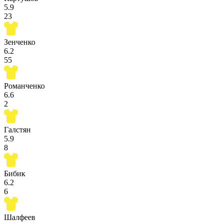
5.9
23
Зенченко
6.2
55
Романченко
6.6
2
Галстян
5.9
8
Бибик
6.2
6
Шалфеев