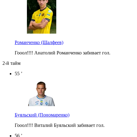
Романченко
(Шалфеев)
Гооол!!!! Анатолий Романченко забивает гол.
2-й тайм
55 ’
Буяльский
(Пономаренко)
Гооол!!!! Виталий Буяльский забивает гол.
56 ’