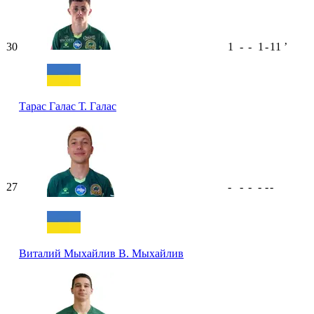
30
1
-
-
1
-
11
ʼ
Тарас Галас
Т. Галас
27
-
-
-
-
-
-
Виталий Мыхайлив
В. Мыхайлив