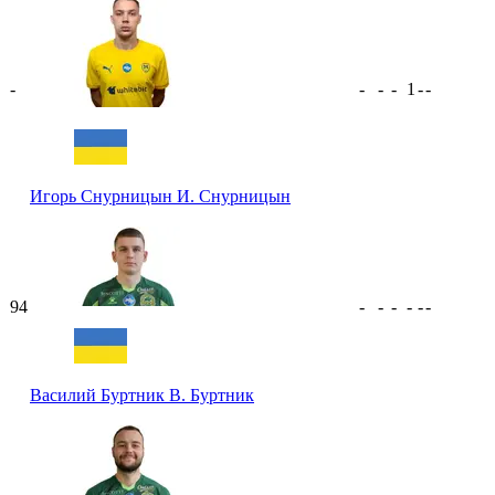
-
-
-
-
1
-
-
Игорь Снурницын
И. Снурницын
94
-
-
-
-
-
-
Василий Буртник
В. Буртник