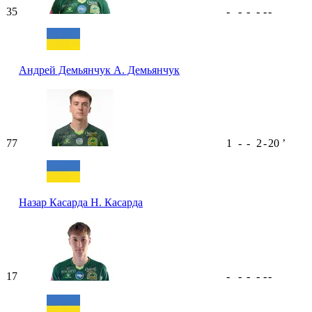
35
-
-
-
-
-
-
Андрей Демьянчук
А. Демьянчук
77
1
-
-
2
-
20
ʼ
Назар Касарда
Н. Касарда
17
-
-
-
-
-
-