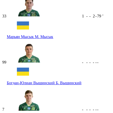
33
1
-
-
2
-
79
ʼ
Марьян Мысык
М. Мысык
99
-
-
-
-
-
-
Богдан-Юлиан Вышинский
Б. Вышинский
7
-
-
-
-
-
-