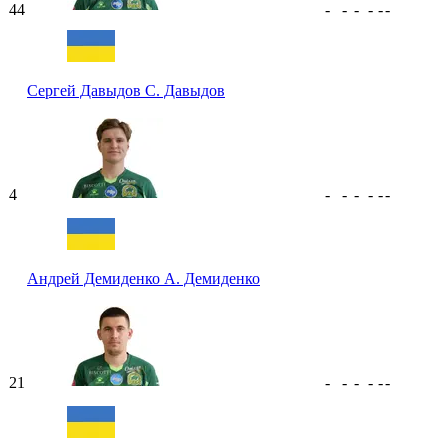
44
-
-
-
-
-
-
Сергей Давыдов
С. Давыдов
4
-
-
-
-
-
-
Андрей Демиденко
А. Демиденко
21
-
-
-
-
-
-