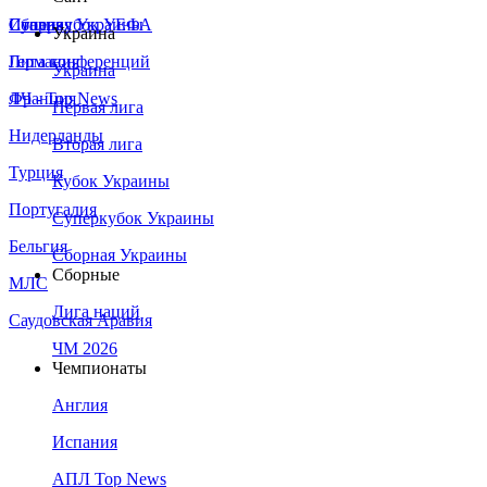
Сборная Украины
Италия
Суперкубок УЕФА
Украина
Германия
Лига конференций
Украина
Франция
ЛЧ - Top News
Первая лига
Нидерланды
Вторая лига
Турция
Кубок Украины
Португалия
Суперкубок Украины
Бельгия
Сборная Украины
Сборные
МЛС
Лига наций
Саудовская Аравия
ЧМ 2026
Чемпионаты
Англия
Испания
АПЛ Top News