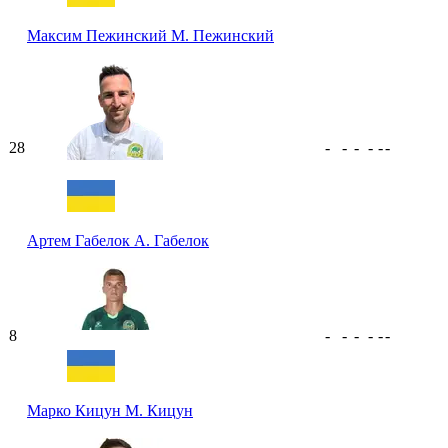
Максим Пежинский
М. Пежинский
28
-
-
-
-
-
-
Артем Габелок
А. Габелок
8
-
-
-
-
-
-
Марко Кицун
М. Кицун