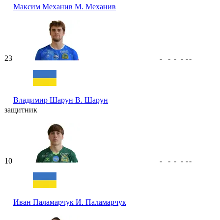
Максим Механив
М. Механив
23
-
-
-
-
-
-
Владимир Шарун
В. Шарун
защитник
10
-
-
-
-
-
-
Иван Паламарчук
И. Паламарчук