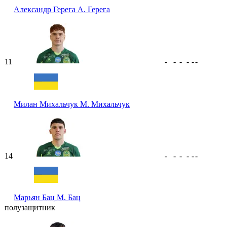
Александр Герега
А. Герега
11
-
-
-
-
-
-
Милан Михальчук
М. Михальчук
14
-
-
-
-
-
-
Марьян Бац
М. Бац
полузащитник