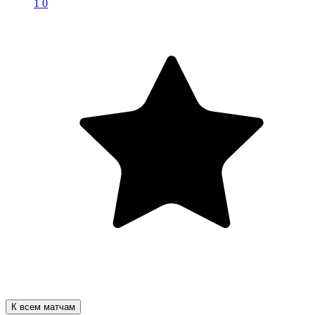
1
0
К всем матчам