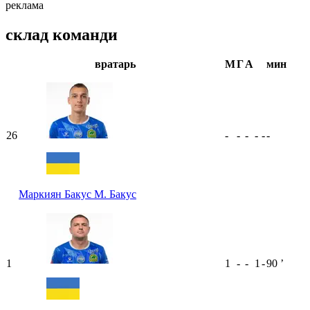
реклама
склад команди
вратарь
М
Г
А
мин
26
-
-
-
-
-
-
Маркиян Бакус
М. Бакус
1
1
-
-
1
-
90
ʼ