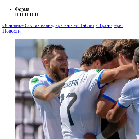
Форма
П
Н
Н
П
Н
Основное
Состав
календарь матчей
Таблица
Трансферы
Новости