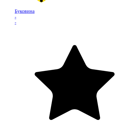
Буковина
-
-