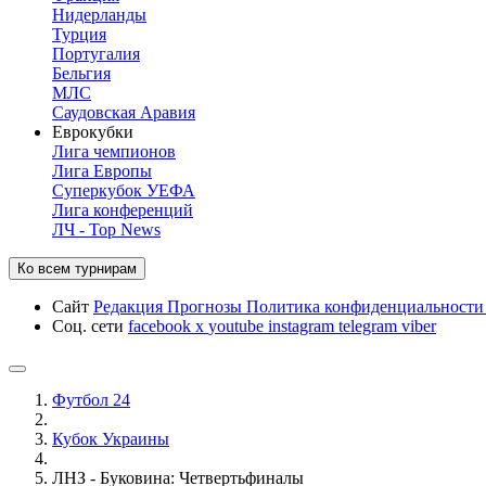
Нидерланды
Турция
Португалия
Бельгия
МЛС
Саудовская Аравия
Еврокубки
Лига чемпионов
Лига Европы
Суперкубок УЕФА
Лига конференций
ЛЧ - Top News
Ко всем турнирам
Сайт
Редакция
Прогнозы
Политика конфиденциальност
Соц. сети
facebook
x
youtube
instagram
telegram
viber
Футбол 24
Кубок Украины
ЛНЗ - Буковина: Четвертьфиналы