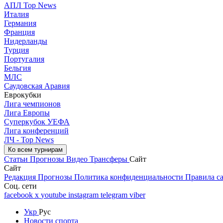
АПЛ Top News
Италия
Германия
Франция
Нидерланды
Турция
Португалия
Бельгия
МЛС
Саудовская Аравия
Еврокубки
Лига чемпионов
Лига Европы
Суперкубок УЕФА
Лига конференций
ЛЧ - Top News
Ко всем турнирам
Статьи
Прогнозы
Видео
Трансферы
Сайт
Сайт
Редакция
Прогнозы
Политика конфиденциальности
Правила с
Соц. сети
facebook
x
youtube
instagram
telegram
viber
Укр
Рус
Новости спорта