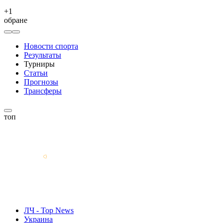
+
1
обране
Новости спорта
Результаты
Турниры
Статьи
Прогнозы
Трансферы
топ
ЛЧ - Top News
Украина