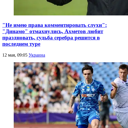
"Не имею права комментировать слухи":
"Динамо" отмахнулись, Ахметов любит
праздновать, судьба серебра решится в
последнем туре
12 мая, 09:05
Украина