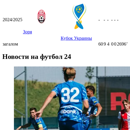
2024/2025
-
-
-
-
-
-
Зоря
Кубок Украины
загалом
60
9
4
0
0
2696ʼ
Новости на футбол 24