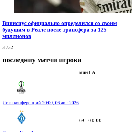
Винисиус официально определился со своим
будущим в Реале после трансфера за 125
миллионов
3 732
последниу матчи игрока
мин
Г
А
Лига конференций
20:00,
06 авг. 2026
69
ʼ
0
0
0
0