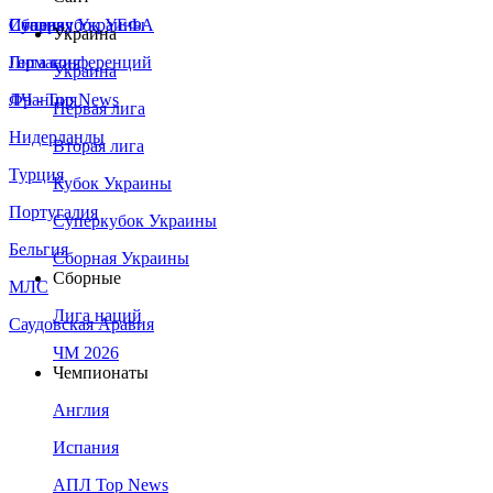
Сборная Украины
Италия
Суперкубок УЕФА
Украина
Германия
Лига конференций
Украина
Франция
ЛЧ - Top News
Первая лига
Нидерланды
Вторая лига
Турция
Кубок Украины
Португалия
Суперкубок Украины
Бельгия
Сборная Украины
Сборные
МЛС
Лига наций
Саудовская Аравия
ЧМ 2026
Чемпионаты
Англия
Испания
АПЛ Top News