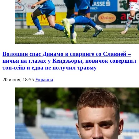
Волошин спас Динамо в спаринге со Славией –
ничья на глазах у Кендзьоры, новичок совершил
топ-сейв и едва не получил травму
20 июня, 18:55
Украина