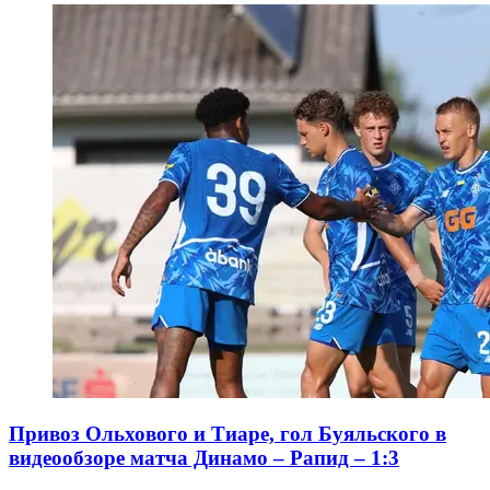
Привоз Ольхового и Тиаре, гол Буяльского в
видеообзоре матча Динамо – Рапид – 1:3