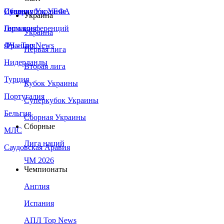
Сборная Украины
Италия
Суперкубок УЕФА
Украина
Германия
Лига конференций
Украина
Франция
ЛЧ - Top News
Первая лига
Нидерланды
Вторая лига
Турция
Кубок Украины
Португалия
Суперкубок Украины
Бельгия
Сборная Украины
Сборные
МЛС
Лига наций
Саудовская Аравия
ЧМ 2026
Чемпионаты
Англия
Испания
АПЛ Top News