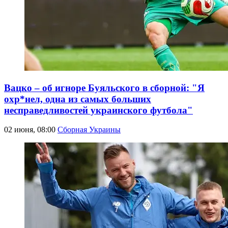
Вацко – об игноре Буяльского в сборной: "Я
охр*нел, одна из самых больших
несправедливостей украинского футбола"
02 июня, 08:00
Сборная Украины