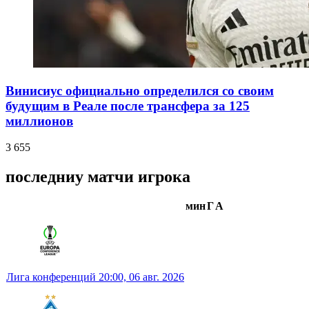
Винисиус официально определился со своим
будущим в Реале после трансфера за 125
миллионов
3 655
последниу матчи игрока
мин
Г
А
Лига конференций
20:00,
06 авг. 2026