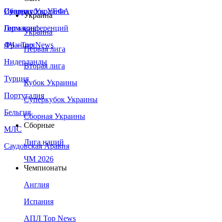
Сборная Украины
Италия
Суперкубок УЕФА
Украина
Германия
Лига конференций
Украина
Франция
ЛЧ - Top News
Первая лига
Нидерланды
Вторая лига
Турция
Кубок Украины
Португалия
Суперкубок Украины
Бельгия
Сборная Украины
Сборные
МЛС
Лига наций
Саудовская Аравия
ЧМ 2026
Чемпионаты
Англия
Испания
АПЛ Top News