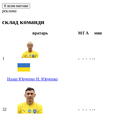
К всем матчам
реклама
склад команди
вратарь
М
Г
А
мин
1
-
-
-
-
-
-
Назар Юрченко
Н. Юрченко
32
-
-
-
-
-
-