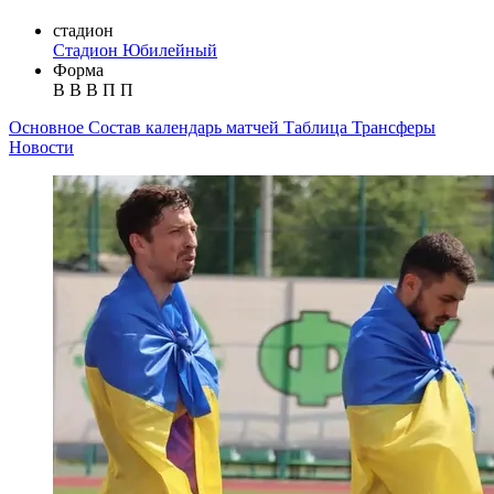
стадион
Стадион Юбилейный
Форма
В
В
В
П
П
Основное
Состав
календарь матчей
Таблица
Трансферы
Новости