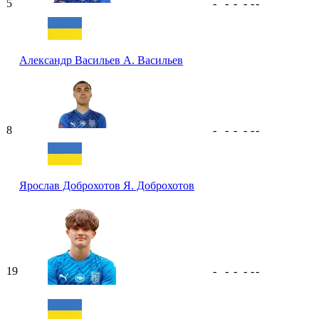
5
-
-
-
-
-
-
Александр Васильев
А. Васильев
8
-
-
-
-
-
-
Ярослав Доброхотов
Я. Доброхотов
19
-
-
-
-
-
-