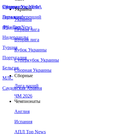
Сборная Украины
Италия
Суперкубок УЕФА
Украина
Германия
Лига конференций
Украина
Франция
ЛЧ - Top News
Первая лига
Нидерланды
Вторая лига
Турция
Кубок Украины
Португалия
Суперкубок Украины
Бельгия
Сборная Украины
Сборные
МЛС
Лига наций
Саудовская Аравия
ЧМ 2026
Чемпионаты
Англия
Испания
АПЛ Top News