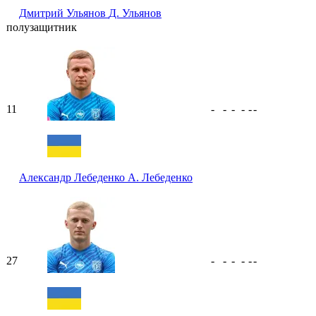
Дмитрий Ульянов
Д. Ульянов
полузащитник
11
-
-
-
-
-
-
Александр Лебеденко
А. Лебеденко
27
-
-
-
-
-
-