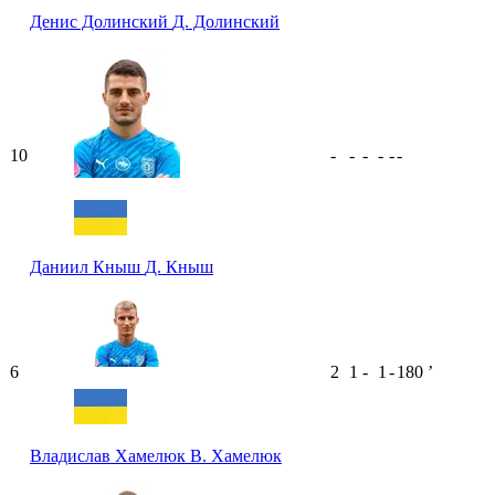
Денис Долинский
Д. Долинский
10
-
-
-
-
-
-
Даниил Кныш
Д. Кныш
6
2
1
-
1
-
180
ʼ
Владислав Хамелюк
В. Хамелюк