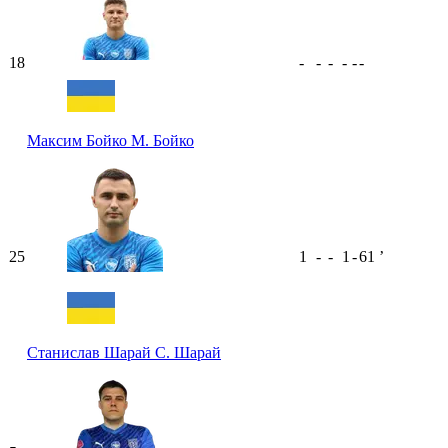
18
-
-
-
-
-
-
Максим Бойко
М. Бойко
25
1
-
-
1
-
61
ʼ
Станислав Шарай
С. Шарай