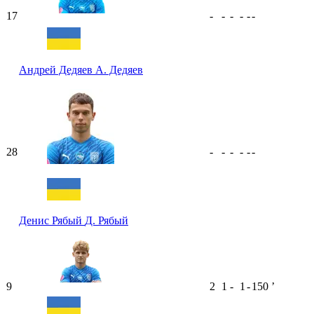
17
-
-
-
-
-
-
Андрей Дедяев
А. Дедяев
28
-
-
-
-
-
-
Денис Рябый
Д. Рябый
9
2
1
-
1
-
150
ʼ