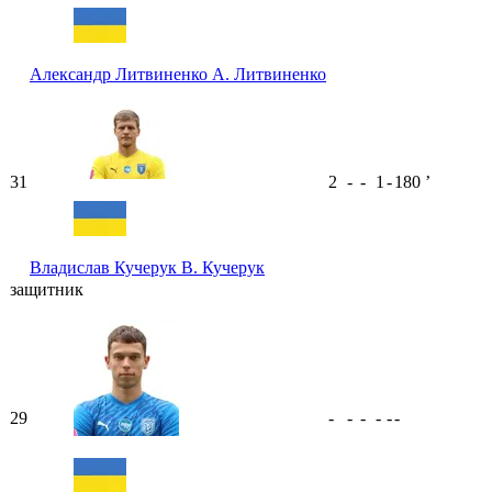
Александр Литвиненко
А. Литвиненко
31
2
-
-
1
-
180
ʼ
Владислав Кучерук
В. Кучерук
защитник
29
-
-
-
-
-
-