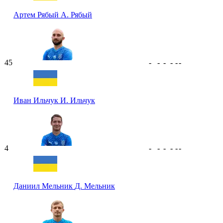
Артем Рябый
А. Рябый
45
-
-
-
-
-
-
Иван Ильчук
И. Ильчук
4
-
-
-
-
-
-
Даниил Мельник
Д. Мельник