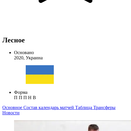
Лесное
Основано
2020, Украина
Форма
П
П
П
Н
В
Основное
Состав
календарь матчей
Таблица
Трансферы
Новости