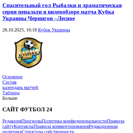
Спасительный гол Рыбалки и драматическая
серия пенальти в видеообзоре матча Кубка
Украины Чернигов –Лесное
28.10.2025, 16:18
Кубок Украины
Трансферы
Основное
Состав
календарь матчей
Таблица
Больше
САЙТ ФУТБОЛ 24
Новости
Редакция
Прогнозы
Политика конфиденциальности
Правила
сайту
Контакты
Правила комментирования
Редакционная
политика
Структура собственности