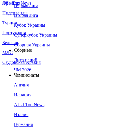
Франция
ЛЧ - Top News
Первая лига
Нидерланды
Вторая лига
Турция
Кубок Украины
Португалия
Суперкубок Украины
Бельгия
Сборная Украины
Сборные
МЛС
Лига наций
Саудовская Аравия
ЧМ 2026
Чемпионаты
Англия
Испания
АПЛ Top News
Италия
Германия