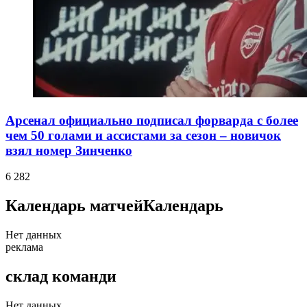
Арсенал официально подписал форварда с более
чем 50 голами и ассистами за сезон – новичок
взял номер Зинченко
6 282
Календарь матчей
Календарь
Нет данных
реклама
склад команди
Нет данных