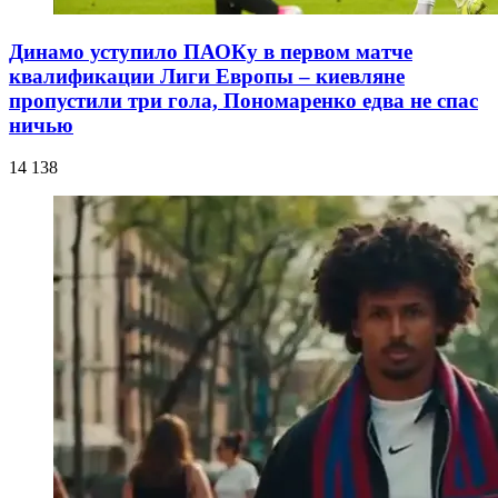
Динамо уступило ПАОКу в первом матче
квалификации Лиги Европы – киевляне
пропустили три гола, Пономаренко едва не спас
ничью
14 138