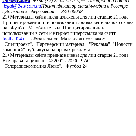
конференций
79008
Телефон +380 (32) 229-77-77
Адрес электронной почты
legal@24tv.com.ua
Идентификатор онлайн-медиа в Реестре
субъектов в сфере медиа — R40-06058
21+
Материалы сайта предназначены для лиц старше 21 года
При цитировании и использовании любых материалов ссылка
на "Футбол 24" обязательна. При цитировании и
использовании в сети Интернет гиперссылка на сайтт
football24.ua
обязательное. Материалы со знаком
"Спецпроект", "Партнерский материал", "Реклама", "Новости
компаний" публикуем на правах рекламы.
21+
Материалы сайта предназначены для лиц старше 21 года
Все права защищены. © 2005 -
2026
, ЧАО
"Телерадиокомпания Люкс". "Футбол 24".