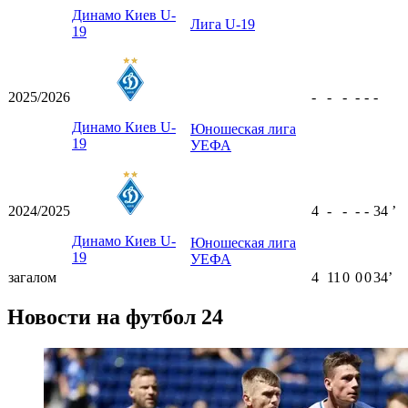
Динамо Киев U-
Лига U-19
19
2025/2026
-
-
-
-
-
-
Динамо Киев U-
Юношеская лига
19
УЕФА
2024/2025
4
-
-
-
-
34
ʼ
Динамо Киев U-
Юношеская лига
19
УЕФА
загалом
4
11
0
0
0
34ʼ
Новости на футбол 24