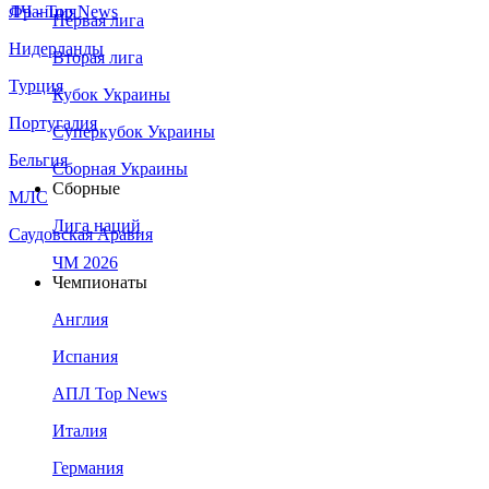
Франция
ЛЧ - Top News
Первая лига
Нидерланды
Вторая лига
Турция
Кубок Украины
Португалия
Суперкубок Украины
Бельгия
Сборная Украины
Сборные
МЛС
Лига наций
Саудовская Аравия
ЧМ 2026
Чемпионаты
Англия
Испания
АПЛ Top News
Италия
Германия