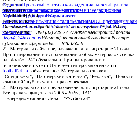
Редакция
Соц. сети
Прогнозы
Политика конфиденциальности
Правила
сайту
facebook
УКРАИНА
Контакты
x
youtube
Правила комментирования
instagram
telegram
viber
Редакционная
политика
Украина
ЧЕМПИОНАТЫ
Первая лига
Структура собственности
Вторая лига
Германия
ЕВРОКУБКИ
Испания
Англия
Италия
Бельгия
МЛС
Нидерланды
Фран
Лига чемпионов
Онлайн-медиа «Футбол 24»
Лига Европы
пл. Галицкая, дом. 15, м. Львов,
Юношеская лига УЕФА
Лига
конференций
79008
Телефон +380 (32) 229-77-77
Адрес электронной почты
legal@24tv.com.ua
Идентификатор онлайн-медиа в Реестре
субъектов в сфере медиа — R40-06058
21+
Материалы сайта предназначены для лиц старше 21 года
При цитировании и использовании любых материалов ссылка
на "Футбол 24" обязательна. При цитировании и
использовании в сети Интернет гиперссылка на сайтт
football24.ua
обязательное. Материалы со знаком
"Спецпроект", "Партнерский материал", "Реклама", "Новости
компаний" публикуем на правах рекламы.
21+
Материалы сайта предназначены для лиц старше 21 года
Все права защищены. © 2005 -
2026
, ЧАО
"Телерадиокомпания Люкс". "Футбол 24".