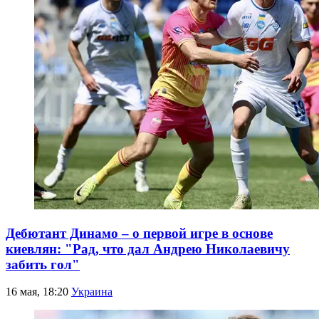
Дебютант Динамо – о первой игре в основе
киевлян: "Рад, что дал Андрею Николаевичу
забить гол"
16 мая, 18:20
Украина