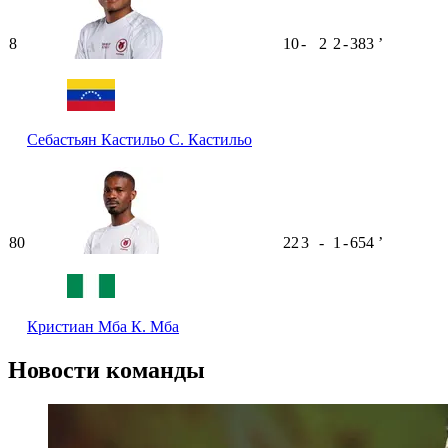
8
10
-
2
2
-
383
ʼ
Себастьян Кастильо
С. Кастильо
80
22
3
-
1
-
654
ʼ
Кристиан Мба
К. Мба
Новости команды