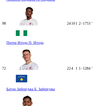
98
24
10
1
2
-
1753
ʼ
Питер Итодо
П. Итодо
72
22
4
1
1
-
1284
ʼ
Батон Забергджа
Б. Забергджа