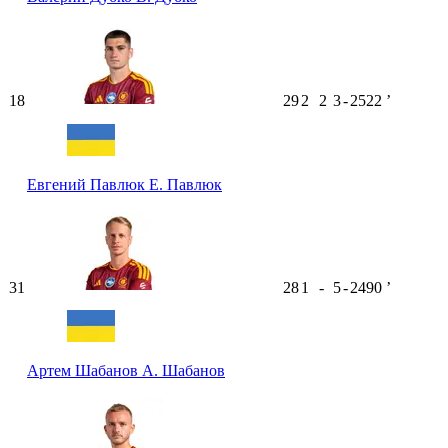
18
29
2
2
3
-
2522
ʼ
Евгений Павлюк
Е. Павлюк
31
28
1
-
5
-
2490
ʼ
Артем Шабанов
А. Шабанов