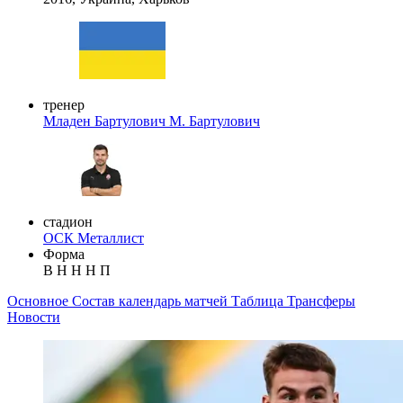
тренер
Младен Бартулович
М. Бартулович
стадион
ОСК Металлист
Форма
В
Н
Н
Н
П
Основное
Состав
календарь матчей
Таблица
Трансферы
Новости