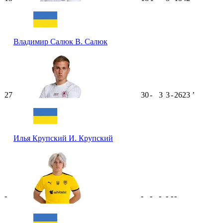
Владимир Салюк
В. Салюк
27
30
-
3
3
-
2623
ʼ
Илья Крупский
И. Крупский
-
-
-
-
-
-
-