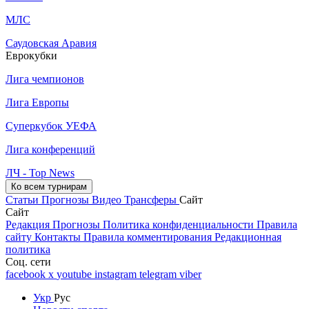
МЛС
Саудовская Аравия
Еврокубки
Лига чемпионов
Лига Европы
Суперкубок УЕФА
Лига конференций
ЛЧ - Top News
Ко всем турнирам
Статьи
Прогнозы
Видео
Трансферы
Сайт
Сайт
Редакция
Прогнозы
Политика конфиденциальности
Правила
сайту
Контакты
Правила комментирования
Редакционная
политика
Соц. сети
facebook
x
youtube
instagram
telegram
viber
Укр
Рус