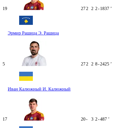
19
27
2
2
2
-
1837
ʼ
Эрмир Рашица
Э. Рашица
5
27
2
2
8
-
2425
ʼ
Иван Калюжный
И. Калюжный
17
20
-
3
2
-
487
ʼ