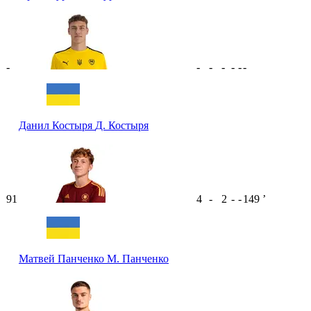
-
-
-
-
-
-
-
Данил Костыря
Д. Костыря
91
4
-
2
-
-
149
ʼ
Матвей Панченко
М. Панченко