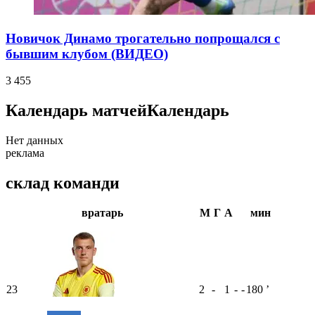
Новичок Динамо трогательно попрощался с
бывшим клубом (ВИДЕО)
3 455
Календарь матчей
Календарь
Нет данных
реклама
склад команди
вратарь
М
Г
А
мин
23
2
-
1
-
-
180
ʼ