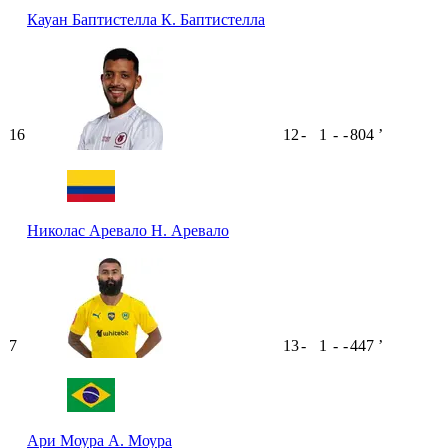
Кауан Баптистелла
К. Баптистелла
16
12
-
1
-
-
804
ʼ
Николас Аревало
Н. Аревало
7
13
-
1
-
-
447
ʼ
Ари Моура
А. Моура