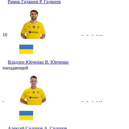
Рамик Гаджиев
Р. Гаджиев
10
-
-
-
-
-
-
Владлен Юрченко
В. Юрченко
нападающий
-
-
-
-
-
-
-
Алексей Сидоров
А. Сидоров