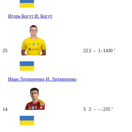
Игорь Когут
И. Когут
25
22
2
-
1
-
1430
ʼ
Иван Литвиненко
И. Литвиненко
14
5
2
-
-
-
235
ʼ