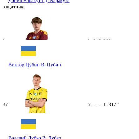
Данил Варакута
Д. Варакута
защитник
-
-
-
-
-
-
-
Виктор Цубин
В. Цубин
37
5
-
-
1
-
317
ʼ
Валерий Дубко
В. Дубко