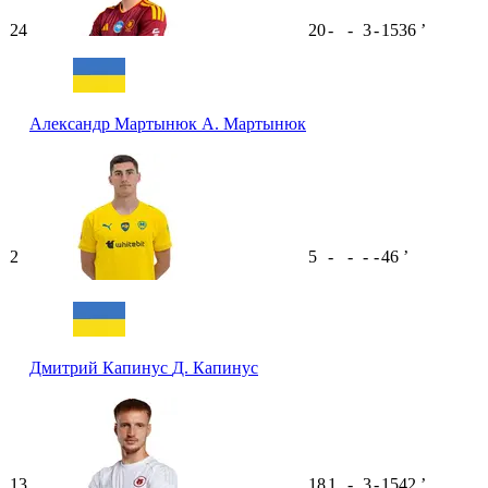
24
20
-
-
3
-
1536
ʼ
Александр Мартынюк
А. Мартынюк
2
5
-
-
-
-
46
ʼ
Дмитрий Капинус
Д. Капинус
13
18
1
-
3
-
1542
ʼ