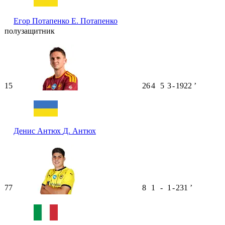
Егор Потапенко
Е. Потапенко
полузащитник
15
26
4
5
3
-
1922
ʼ
Денис Антюх
Д. Антюх
77
8
1
-
1
-
231
ʼ