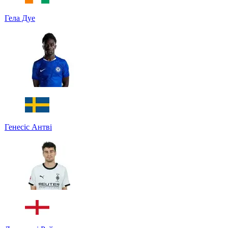
Гела Дуе
Генесіс Антві