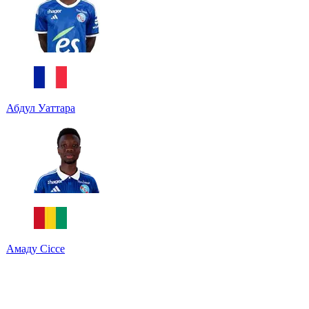
Абдул Уаттара
Амаду Сіссе