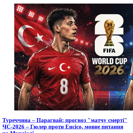
Туреччина – Парагвай: прогноз "матчу смерті"
ЧС-2026 – Гюлер проти Енсісо, мовне питання