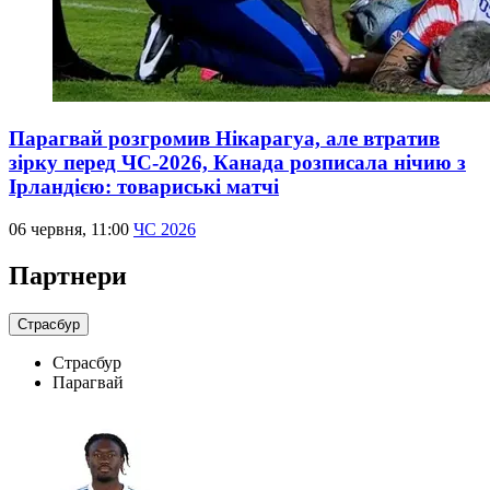
Парагвай розгромив Нікарагуа, але втратив
зірку перед ЧС-2026, Канада розписала нічию з
Ірландією: товариські матчі
06 червня, 11:00
ЧС 2026
Партнери
Страсбур
Страсбур
Парагвай