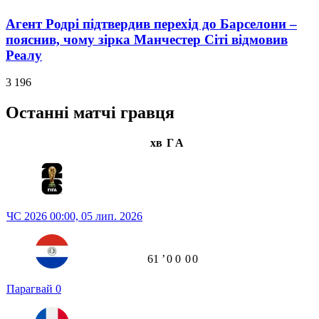
Агент Родрі підтвердив перехід до Барселони –
пояснив, чому зірка Манчестер Сіті відмовив
Реалу
3 196
Останні матчі гравця
хв
Г
А
ЧС 2026
00:00,
05 лип. 2026
61
ʼ
0
0
0
0
Парагвай
0