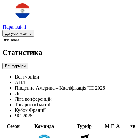
Парагвай
1
До усіх матчів
реклама
Статистика
Всі турніри
Всі турніри
АПЛ
Південна Америка – Кваліфікація ЧС 2026
Ліга 1
Ліга конференцій
Товариські матчі
Кубок Франції
ЧС 2026
Сезон
Команда
Турнір
М
Г
А
хв