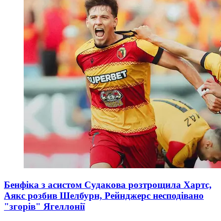
Бенфіка з асистом Судакова розтрощила Хартс,
Аякс розбив Шелбурн, Рейнджерс несподівано
"згорів" Ягеллонії