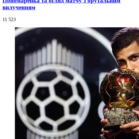
Пономаренка та огляд матчу з брутальним
вилученням
11 523