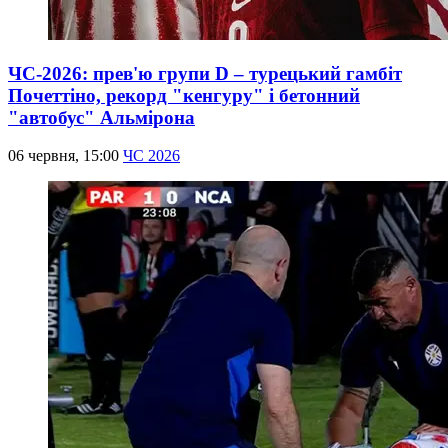
ЧС-2026: прев'ю групи D – турецький гамбіт
Почеттіно, рекорд "кенгуру" і бетонний
"автобус" Альмірона
06 червня, 15:00
ЧС 2026