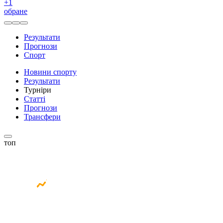
+
1
обране
Результати
Прогнози
Спорт
Новини спорту
Результати
Турніри
Статті
Прогнози
Трансфери
топ