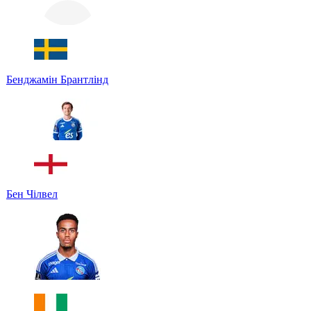
Бенджамін Брантлінд
Бен Чілвел