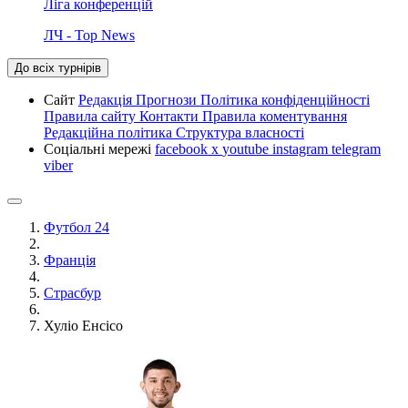
Ліга конференцій
ЛЧ - Top News
До всіх турнірів
Сайт
Редакція
Прогнози
Політика конфіденційності
Правила сайту
Контакти
Правила коментування
Редакційна політика
Структура власності
Соціальні мережі
facebook
x
youtube
instagram
telegram
viber
Футбол 24
Франція
Страсбур
Хуліо Енсісо