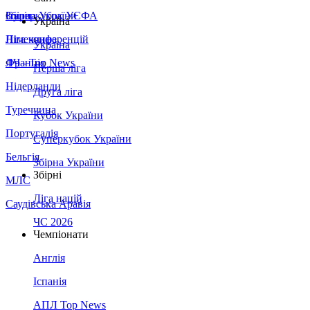
Збірна України
Італія
Суперкубок УЄФА
Україна
Німеччина
Ліга конференцій
Україна
Франція
ЛЧ - Top News
Перша ліга
Нідерланди
Друга ліга
Туреччина
Кубок України
Португалія
Суперкубок України
Бельгія
Збірна України
Збірні
МЛС
Ліга націй
Саудівська Аравія
ЧС 2026
Чемпіонати
Англія
Іспанія
АПЛ Top News