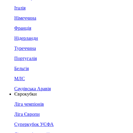
Італія
Німеччина
Франція
Нідерланди
Туреччина
Португалія
Бельгія
МЛС
Саудівська Аравія
Єврокубки
Ліга чемпіонів
Ліга Європи
Суперкубок УЄФА