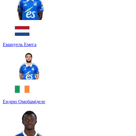
Емануель Емега
Ендрю Омобаміделе