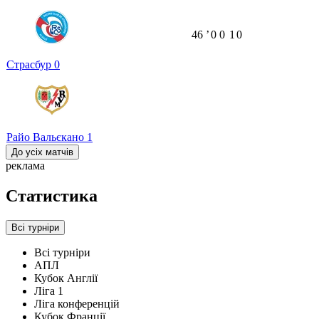
46
ʼ
0
0
1
0
Страсбур
0
Райо Вальєкано
1
До усіх матчів
реклама
Статистика
Всі турніри
Всі турніри
АПЛ
Кубок Англії
Ліга 1
Ліга конференцій
Кубок Франції