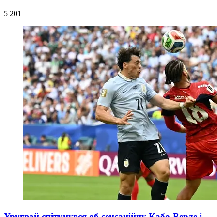
5 201
Уругвай спіткнувся об сенсаційну Кабо-Верде і