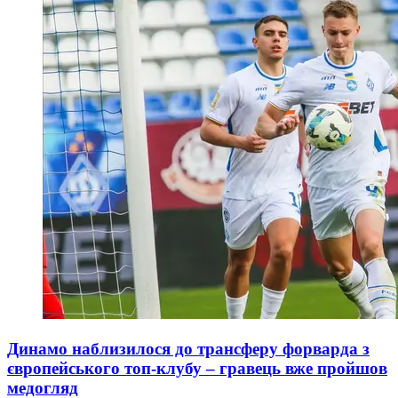
Динамо наблизилося до трансферу форварда з
європейського топ-клубу – гравець вже пройшов
медогляд