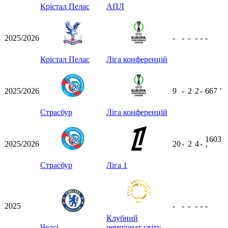
Крістал Пелас
АПЛ
2025/2026
-
-
-
-
-
-
Крістал Пелас
Ліга конференцій
2025/2026
9
-
2
2
-
667
ʼ
Страсбур
Ліга конференцій
1603
2025/2026
20
-
2
4
-
ʼ
Страсбур
Ліга 1
2025
-
-
-
-
-
-
Клубний
Челсі
чемпіонат світу