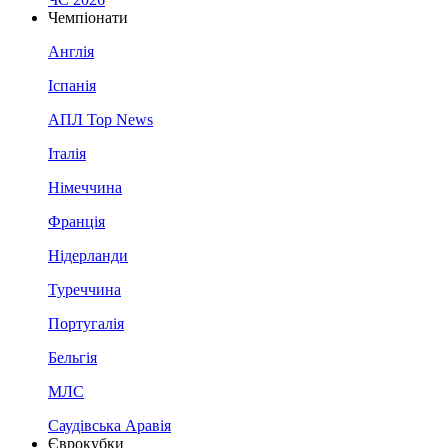
Чемпіонати
Англія
Іспанія
АПЛ Top News
Італія
Німеччина
Франція
Нідерланди
Туреччина
Португалія
Бельгія
МЛС
Саудівська Аравія
Єврокубки