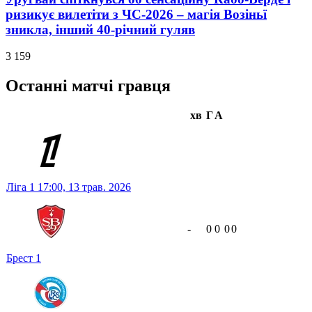
ризикує вилетіти з ЧС-2026 – магія Возіньї
зникла, інший 40-річний гуляв
3 159
Останні матчі гравця
хв
Г
А
Ліга 1
17:00,
13 трав. 2026
-
0
0
0
0
Брест
1