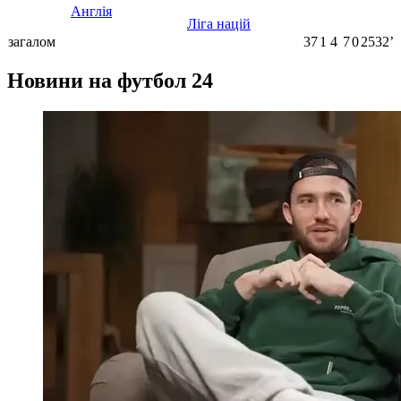
Англія
Ліга націй
загалом
37
1
4
7
0
2532ʼ
Новини на футбол 24