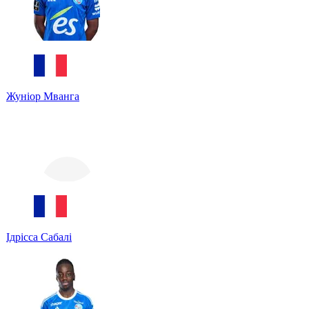
Жуніор Мванга
Ідрісса Сабалі