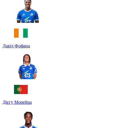
Давід Фофана
Дієгу Морейра