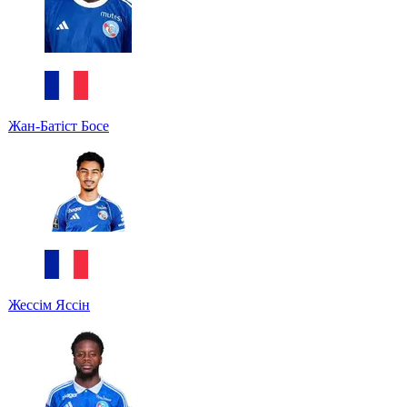
Жан-Батіст Босе
Жессім Яссін