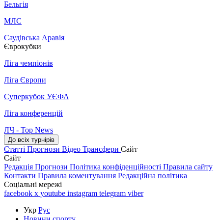
Бельгія
МЛС
Саудівська Аравія
Єврокубки
Ліга чемпіонів
Ліга Європи
Суперкубок УЄФА
Ліга конференцій
ЛЧ - Top News
До всіх турнірів
Статті
Прогнози
Відео
Трансфери
Сайт
Сайт
Редакція
Прогнози
Політика конфіденційності
Правила сайту
Контакти
Правила коментування
Редакційна політика
Соціальні мережі
facebook
x
youtube
instagram
telegram
viber
Укр
Рус
Новини спорту