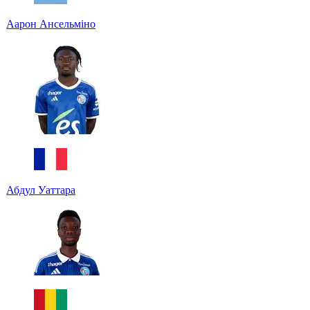
Аарон Ансельміно
Абдул Уаттара