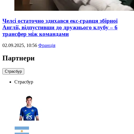
Челсі остаточно здихався екс-гравця збірної
Англії, відпустивши до дружнього клубу – 6
трансфер між командами
02.09.2025, 10:56
Франція
Партнери
Страсбур
Страсбур