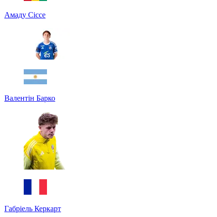
Амаду Сіссе
Валентін Барко
Габріель Керкарт