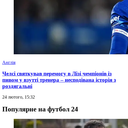
Англія
Челсі святкував перемогу в Лізі чемпіонів із
пивом у взутті тренера – несподівана історія з
роздягальні
24 лютого, 15:32
Популярне на футбол 24