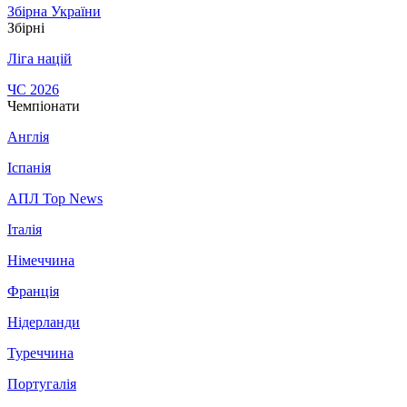
Збірна України
Збірні
Ліга націй
ЧС 2026
Чемпіонати
Англія
Іспанія
АПЛ Top News
Італія
Німеччина
Франція
Нідерланди
Туреччина
Португалія