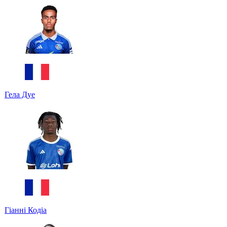
Гела Дуе
Гіанні Кодіа