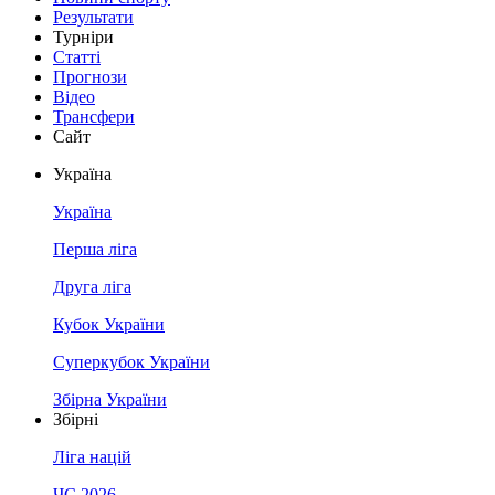
Результати
Турніри
Статті
Прогнози
Відео
Трансфери
Сайт
Україна
Україна
Перша ліга
Друга ліга
Кубок України
Суперкубок України
Збірна України
Збірні
Ліга націй
ЧС 2026