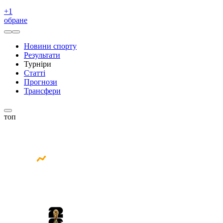
+
1
обране
Новини спорту
Результати
Турніри
Статті
Прогнози
Трансфери
топ