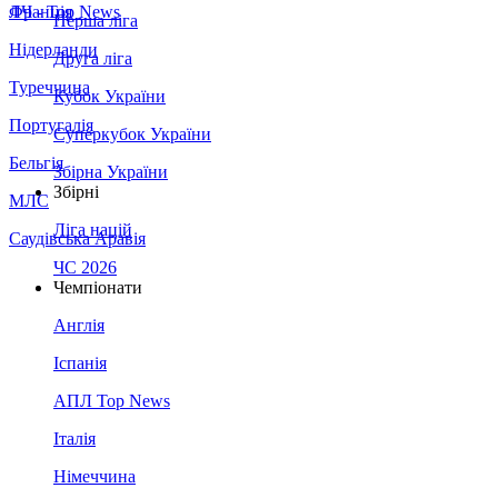
Франція
ЛЧ - Top News
Перша ліга
Нідерланди
Друга ліга
Туреччина
Кубок України
Португалія
Суперкубок України
Бельгія
Збірна України
Збірні
МЛС
Ліга націй
Саудівська Аравія
ЧС 2026
Чемпіонати
Англія
Іспанія
АПЛ Top News
Італія
Німеччина