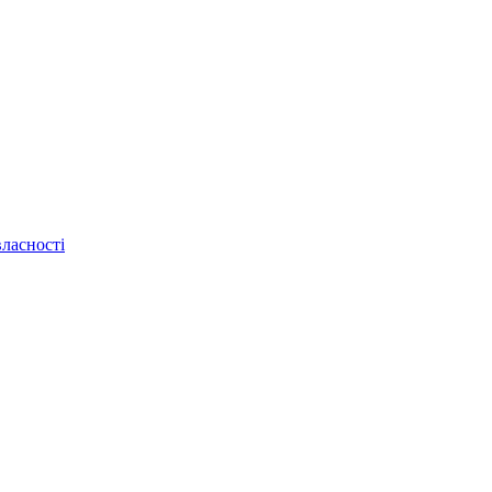
ласності