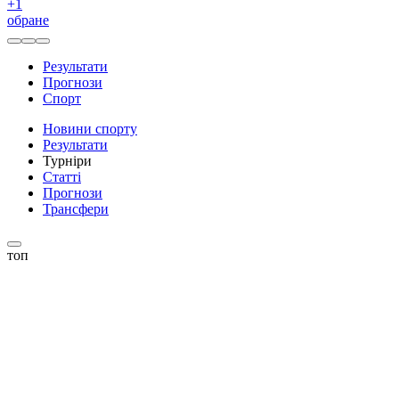
+
1
обране
Результати
Прогнози
Спорт
Новини спорту
Результати
Турніри
Статті
Прогнози
Трансфери
топ