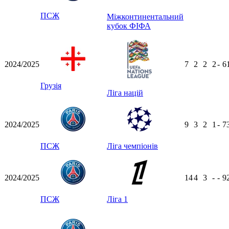
ПСЖ
Міжконтинентальний
кубок ФІФА
2024/2025
7
2
2
2
-
6
Грузія
Ліга націй
2024/2025
9
3
2
1
-
7
ПСЖ
Ліга чемпіонів
2024/2025
14
4
3
-
-
9
ПСЖ
Ліга 1