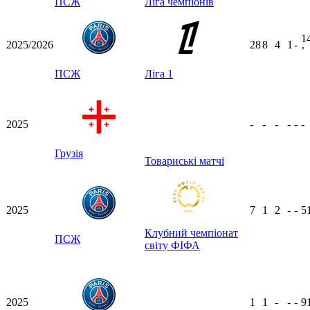
ПСЖ
Ліга чемпіонів
1
2025/2026
28
8
4
1
-
ʼ
ПСЖ
Ліга 1
2025
-
-
-
-
-
-
Грузія
Товариські матчі
2025
7
1
2
-
-
5
Клубний чемпіонат
ПСЖ
світу ФІФА
2025
1
1
-
-
-
9