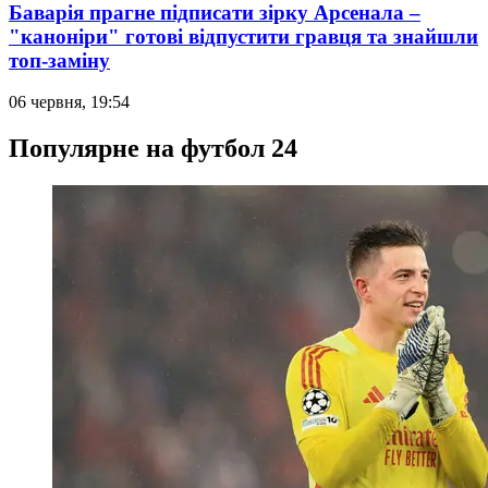
Баварія прагне підписати зірку Арсенала –
"каноніри" готові відпустити гравця та знайшли
топ-заміну
06 червня, 19:54
Популярне на футбол 24