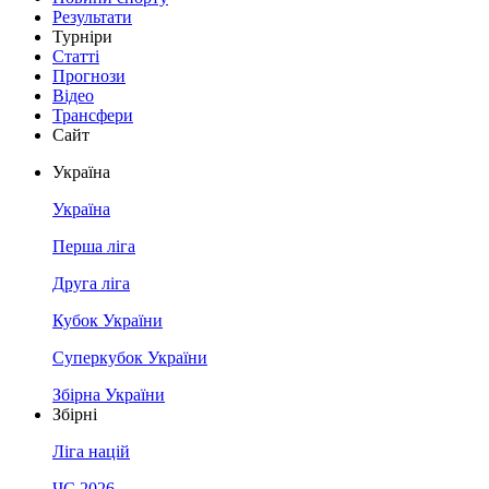
Результати
Турніри
Статті
Прогнози
Відео
Трансфери
Сайт
Україна
Україна
Перша ліга
Друга ліга
Кубок України
Суперкубок України
Збірна України
Збірні
Ліга націй
ЧС 2026