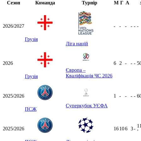
Сезон
Команда
Турнір
М
Г
А
2026/2027
-
-
-
-
-
-
Грузія
Ліга націй
2026
6
2
-
-
-
5
Європа –
Кваліфікація ЧС 2026
Грузія
2025/2026
1
-
-
-
-
6
Суперкубок УЄФА
ПСЖ
1
2025/2026
16
10
6
3
-
ʼ