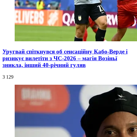
Уругвай спіткнувся об сенсаційну Кабо-Верде і
ризикує вилетіти з ЧС-2026 – магія Возіньї
зникла, інший 40-річний гуляв
3 129