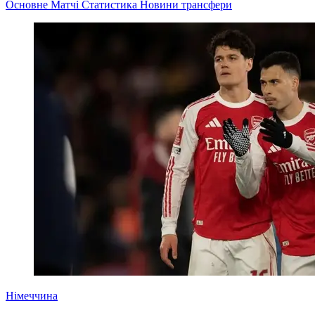
Основне
Матчі
Статистика
Новини
трансфери
Німеччина