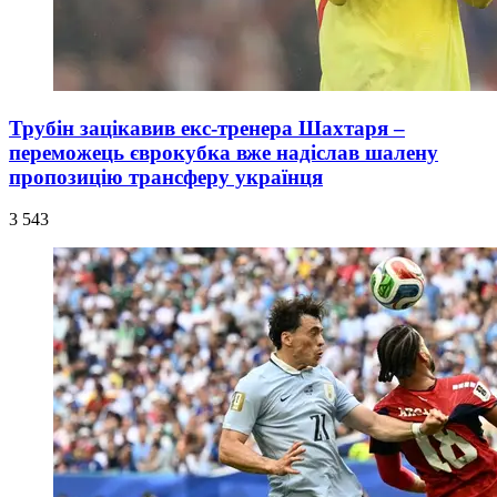
Трубін зацікавив екс-тренера Шахтаря –
переможець єврокубка вже надіслав шалену
пропозицію трансферу українця
3 543