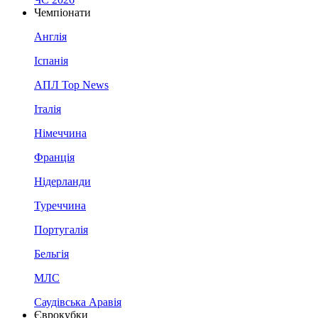
Чемпіонати
Англія
Іспанія
АПЛ Top News
Італія
Німеччина
Франція
Нідерланди
Туреччина
Португалія
Бельгія
МЛС
Саудівська Аравія
Єврокубки