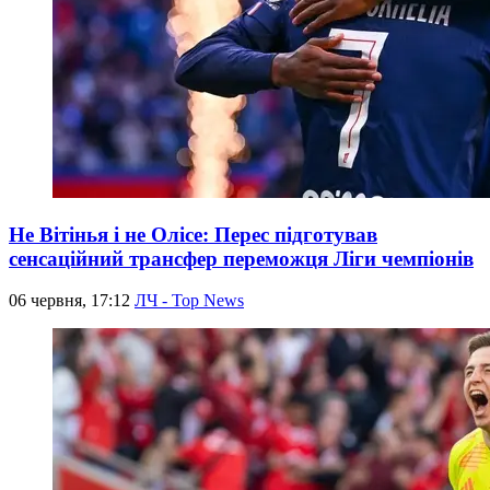
Не Вітінья і не Олісе: Перес підготував
сенсаційний трансфер переможця Ліги чемпіонів
06 червня, 17:12
ЛЧ - Top News