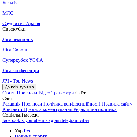
Бельгія
МЛС
Саудівська Аравія
Єврокубки
Ліга чемпіонів
Ліга Європи
Суперкубок УЄФА
Ліга конференцій
ЛЧ - Top News
До всіх турнірів
Статті
Прогнози
Відео
Трансфери
Сайт
Сайт
Редакція
Прогнози
Політика конфіденційності
Правила сайту
Контакти
Правила коментування
Редакційна політика
Соціальні мережі
facebook
x
youtube
instagram
telegram
viber
Укр
Рус
Новини спорту