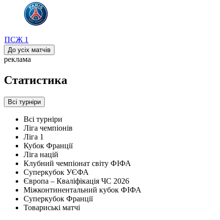
ПСЖ
1
До усіх матчів
реклама
Статистика
Всі турніри
Всі турніри
Ліга чемпіонів
Ліга 1
Кубок Франції
Ліга націй
Клубний чемпіонат світу ФІФА
Суперкубок УЄФА
Європа – Кваліфікація ЧС 2026
Міжконтинентальний кубок ФІФА
Суперкубок Франції
Товариські матчі