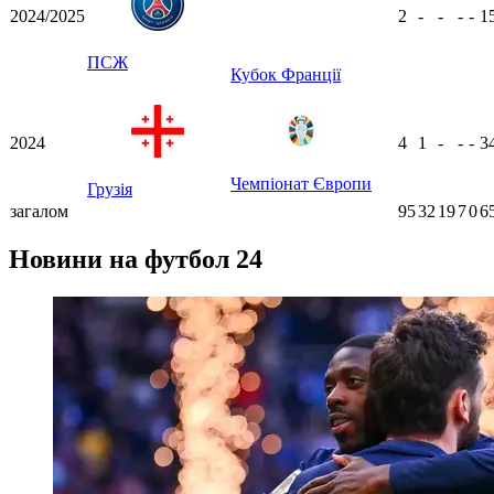
2024/2025
2
-
-
-
-
1
ПСЖ
Кубок Франції
2024
4
1
-
-
-
3
Чемпіонат Європи
Грузія
загалом
95
32
19
7
0
6
Новини на футбол 24