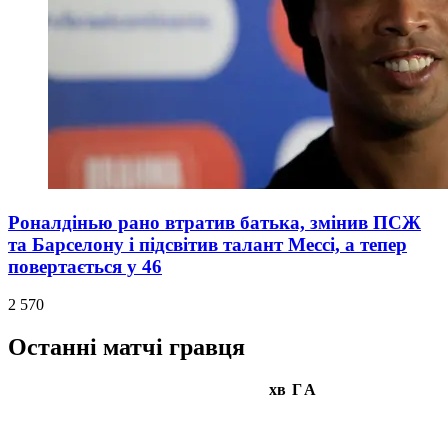
Роналдінью рано втратив батька, змінив ПСЖ
та Барселону і підсвітив талант Мессі, а тепер
повертається у 46
2 570
Останні матчі гравця
хв
Г
А