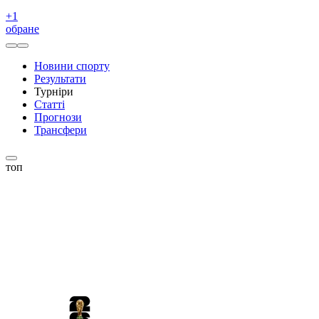
+
1
обране
Новини спорту
Результати
Турніри
Статті
Прогнози
Трансфери
топ