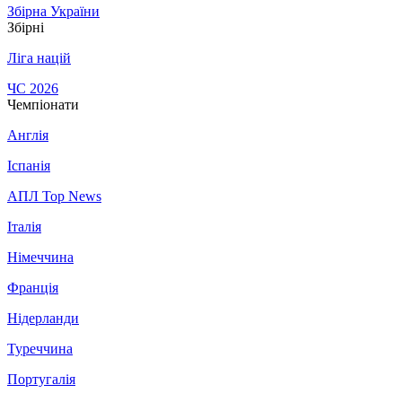
Збірна України
Збірні
Ліга націй
ЧС 2026
Чемпіонати
Англія
Іспанія
АПЛ Top News
Італія
Німеччина
Франція
Нідерланди
Туреччина
Португалія