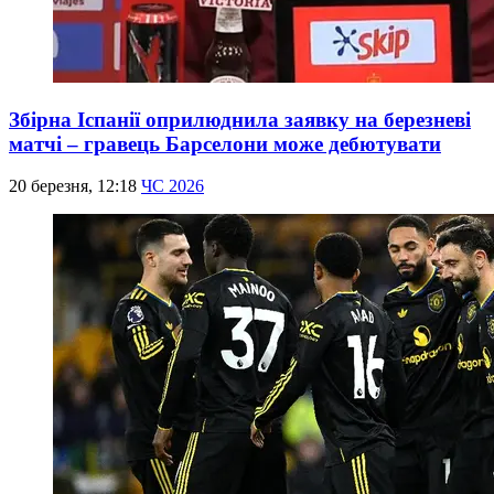
Збірна Іспанії оприлюднила заявку на березневі
матчі – гравець Барселони може дебютувати
20 березня, 12:18
ЧС 2026