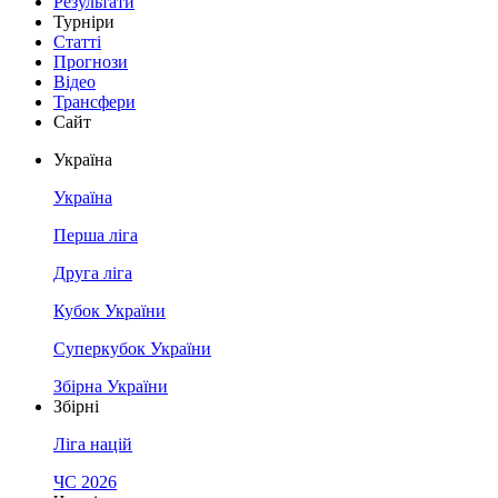
Результати
Турніри
Статті
Прогнози
Відео
Трансфери
Сайт
Україна
Україна
Перша ліга
Друга ліга
Кубок України
Суперкубок України
Збірна України
Збірні
Ліга націй
ЧС 2026