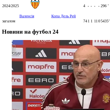
2024/2025
4
-
-
-
-
296
ʼ
Валенсія
Копа Дель Рей
загалом
74
1
1
11
0
5435ʼ
Новини на футбол 24