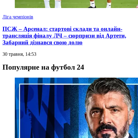
Ліга чемпіонів
ПСЖ – Арсенал: стартові склади та онлайн-
трансляція фіналу ЛЧ – сюрпризи від Артети,
Забарний дізнався свою долю
30 травня, 14:53
Популярне на футбол 24