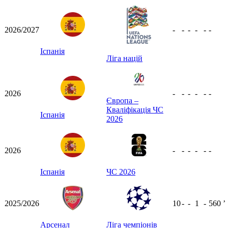
2026/2027
-
-
-
-
-
-
Іспанія
Ліга націй
2026
-
-
-
-
-
-
Європа –
Кваліфікація ЧС
Іспанія
2026
2026
-
-
-
-
-
-
Іспанія
ЧС 2026
2025/2026
10
-
-
1
-
560
ʼ
Арсенал
Ліга чемпіонів