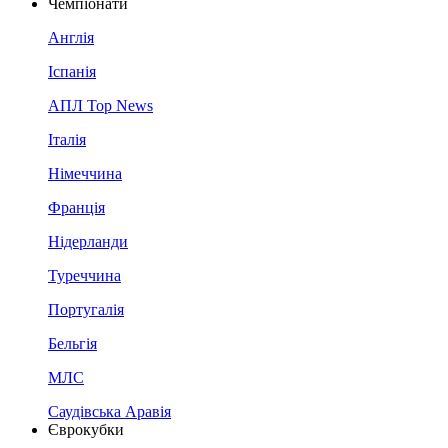
Чемпіонати
Англія
Іспанія
АПЛ Top News
Італія
Німеччина
Франція
Нідерланди
Туреччина
Португалія
Бельгія
МЛС
Саудівська Аравія
Єврокубки