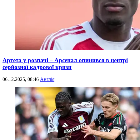
Артета у розпачі – Арсенал опинився в центрі
серйозної кадрової кризи
06.12.2025, 08:46
Англія