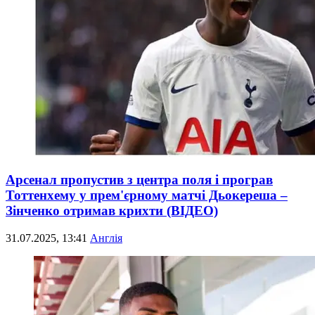
Арсенал пропустив з центра поля і програв
Тоттенхему у прем'єрному матчі Дьокереша –
Зінченко отримав крихти (ВІДЕО)
31.07.2025, 13:41
Англія