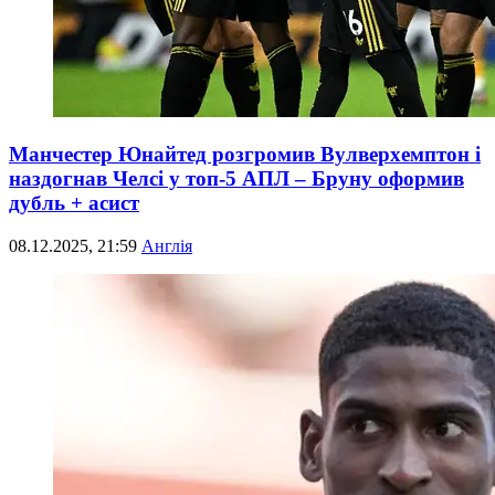
Манчестер Юнайтед розгромив Вулверхемптон і
наздогнав Челсі у топ-5 АПЛ – Бруну оформив
дубль + асист
08.12.2025, 21:59
Англія