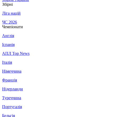
Збірні
Ліга націй
ЧС 2026
Чемпіонати
Англія
Іспанія
АПЛ Top News
Італія
Німеччина
Франція
Нідерланди
Туреччина
Португалія
Бельгія