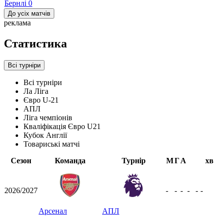
Бернлі
0
До усіх матчів
реклама
Статистика
Всі турніри
Всі турніри
Ла Ліга
Євро U-21
АПЛ
Ліга чемпіонів
Кваліфікація Євро U21
Кубок Англії
Товариські матчі
Сезон
Команда
Турнір
М
Г
А
хв
2026/2027
-
-
-
-
-
-
Арсенал
АПЛ