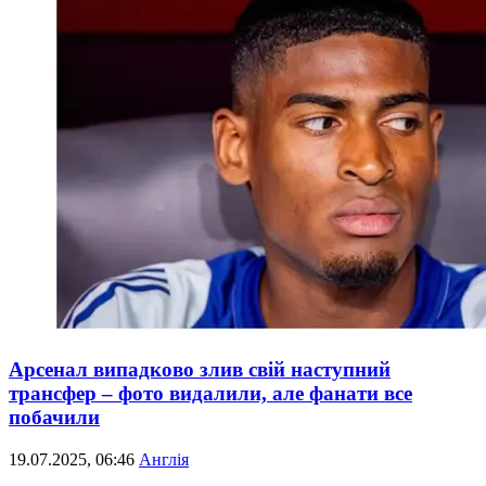
Арсенал випадково злив свій наступний
трансфер – фото видалили, але фанати все
побачили
19.07.2025, 06:46
Англія