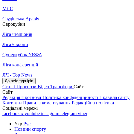
МЛС
Саудівська Аравія
Єврокубки
Ліга чемпіонів
Ліга Європи
Суперкубок УЄФА
Ліга конференцій
ЛЧ - Top News
До всіх турнірів
Статті
Прогнози
Відео
Трансфери
Сайт
Сайт
Редакція
Прогнози
Політика конфіденційності
Правила сайту
Контакти
Правила коментування
Редакційна політика
Соціальні мережі
facebook
x
youtube
instagram
telegram
viber
Укр
Рус
Новини спорту