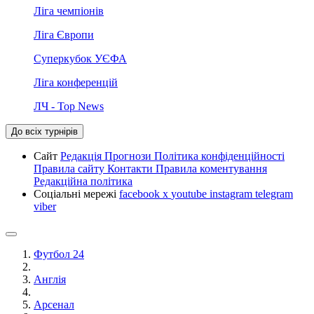
Ліга чемпіонів
Ліга Європи
Суперкубок УЄФА
Ліга конференцій
ЛЧ - Top News
До всіх турнірів
Сайт
Редакція
Прогнози
Політика конфіденційності
Правила сайту
Контакти
Правила коментування
Редакційна політика
Соціальні мережі
facebook
x
youtube
instagram
telegram
viber
Футбол 24
Англія
Арсенал