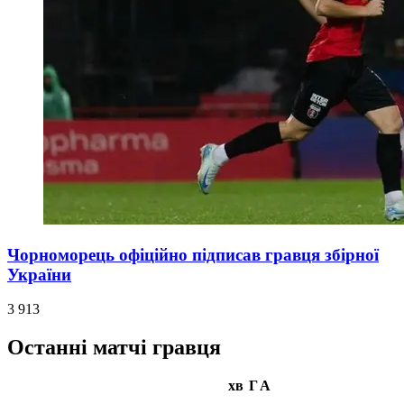
Чорноморець офіційно підписав гравця збірної
України
3 913
Останні матчі гравця
хв
Г
А