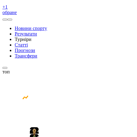
+
1
обране
Новини спорту
Результати
Турніри
Статті
Прогнози
Трансфери
топ